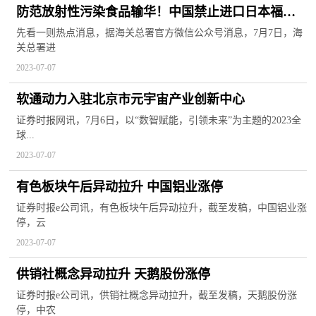
防范放射性污染食品输华！中国禁止进口日本福岛
等十地食品；A股超3100股下跌，外资净流出近40
先看一则热点消息，据海关总署官方微信公众号消息，7月7日，海
关总署进
亿！
2023-07-07
软通动力入驻北京市元宇宙产业创新中心
证券时报网讯，7月6日，以“数智赋能，引领未来”为主题的2023全
球...
2023-07-07
有色板块午后异动拉升 中国铝业涨停
证券时报e公司讯，有色板块午后异动拉升，截至发稿，中国铝业涨
停，云
2023-07-07
供销社概念异动拉升 天鹅股份涨停
证券时报e公司讯，供销社概念异动拉升，截至发稿，天鹅股份涨
停，中农