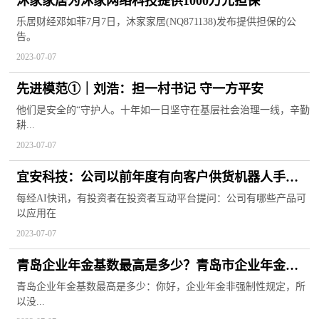
沐家家居为沐家网络科技提供1000万元担保
乐居财经邓如菲7月7日，沐家家居(NQ871138)发布提供担保的公
告。
2023-07-07
先进模范①｜刘浩：担一村书记 守一方平安
他们是安全的“守护人。十年如一日坚守在基层社会治理一线，辛勤
耕...
2023-07-07
宜安科技：公司以前年度有向客户供货机器人手臂
结构件
每经AI快讯，有投资者在投资者互动平台提问：公司有哪些产品可
以应用在
2023-07-07
青岛企业年金基数最高是多少？青岛市企业年金方
案备案需要什么材料？
青岛企业年金基数最高是多少：你好，企业年金非强制性规定，所
以没...