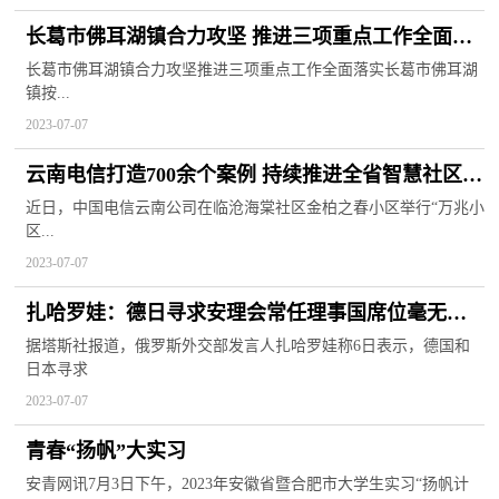
长葛市佛耳湖镇合力攻坚 推进三项重点工作全面落
实
长葛市佛耳湖镇合力攻坚推进三项重点工作全面落实长葛市佛耳湖
镇按...
2023-07-07
云南电信打造700余个案例 持续推进全省智慧社区建
设
近日，中国电信云南公司在临沧海棠社区金柏之春小区举行“万兆小
区...
2023-07-07
扎哈罗娃：德日寻求安理会常任理事国席位毫无根
据
据塔斯社报道，俄罗斯外交部发言人扎哈罗娃称6日表示，德国和
日本寻求
2023-07-07
青春“扬帆”大实习
安青网讯7月3日下午，2023年安徽省暨合肥市大学生实习“扬帆计