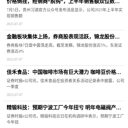
价格倒挂，经销商“脱钩”，上半年销售额双位数增
长背后，贵州习酒能否成功突围？
7月5日，贵州习酒官方公众号发布消息显示，公司2023年上半年实
现销售额
2023-07-07
金融板块集体上扬，券商股表现活跃，锦龙股份等
走高
券商板块7日盘中震荡走高，截至发稿，锦龙股份涨近5%，东吴证
券涨近4%
2023-07-07
佳禾食品：中国咖啡市场有巨大潜力 咖啡豆价格波
动对公司毛利率影响较小
证券时报e公司讯，佳禾食品在投资者关系活动记录表中披露，公司
一季度
2023-07-07
精锻科技：预期宁波工厂今年扭亏 明年电磁阀产品
等放量
证券时报e公司讯，精锻科技近日在机构调研中表示，预期宁波工厂
今年扭