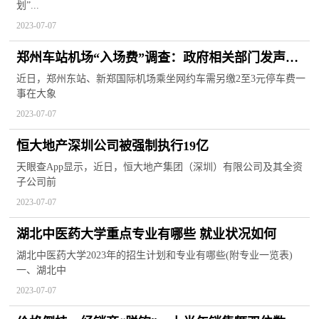
划”...
2023-07-07
郑州车站机场“入场费”调查：政府相关部门发声，
对此前收费一事不知情
近日，郑州东站、新郑国际机场乘坐网约车需另缴2至3元停车费一
事在大象
2023-07-07
恒大地产深圳公司被强制执行19亿
天眼查App显示，近日，恒大地产集团（深圳）有限公司及其全资
子公司前
2023-07-07
湖北中医药大学重点专业有哪些 就业状况如何
湖北中医药大学2023年的招生计划和专业有哪些(附专业一览表)
一、湖北中
2023-07-07