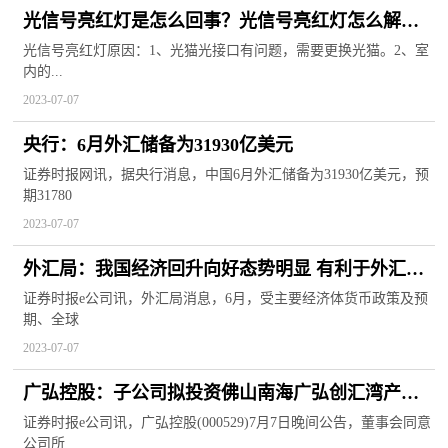
光信号亮红灯是怎么回事？光信号亮红灯怎么解
决？
光信号亮红灯原因：1、光猫光接口有问题，需要更换光猫。2、室
内的...
2023-07-07
央行：6月外汇储备为31930亿美元
证券时报网讯，据央行消息，中国6月外汇储备为31930亿美元，预
期31780
2023-07-07
外汇局：我国经济回升向好态势明显 有利于外汇储
备规模继续保持基本稳定
证券时报e公司讯，外汇局消息，6月，受主要经济体货币政策及预
期、全球
2023-07-07
广弘控股：子公司拟投资佛山南海广弘创汇湾产业
基地项目
证券时报e公司讯，广弘控股(000529)7月7日晚间公告，董事会同意
公司所