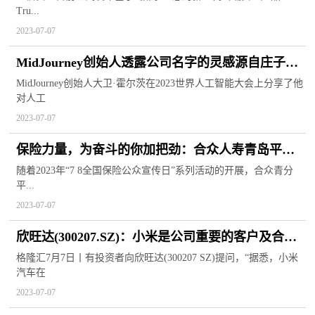
Tru...
2023-07-07
MidJourney创始人透露公司名字的灵感源自庄子的
“中道”
MidJourney创始人大卫·霍尔茨在2023世界人工智能大会上分享了他
对人工
2023-07-07
保险力量，为奋斗的你加把劲：合众人寿青岛平度
营服组织开展7.8健步“向上走”活动
随着2023年“7 8全国保险公众宣传日”系列活动的开展，合众青分
平...
2023-07-07
欣旺达(300207.SZ)：小米是公司重要的客户及合作
伙伴
格隆汇7月7日丨有投资者向欣旺达(300207 SZ)提问，“据悉，小米
汽车在
2023-07-07