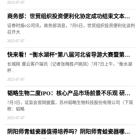
2023-07-07
商务部：世贸组织投资便利化协定成功结束文本谈
判
证券时报e公司讯，商务部消息，7月6日，世贸组织投资便利化谈判
召开大
2023-07-07
快来看！“衡水湖杯”第八届河北省导游大赛暨第五
届全国导游大赛选拔赛总决赛获奖名单揭晓啦
长城网·冀云客户端讯（记者张梅胜卢婉凤）7月7日上午，“衡水湖
杯...
2023-07-07
韬略生物二度IPO：核心产品市场前景不乐观 研发
投入低于同行
7月3日，证监会官网披露，苏州韬略生物科技股份有限公司（下简
称：韬略
2023-07-07
阴阳师青蛙瓷器值得培养吗？阴阳师青蛙瓷器哪里