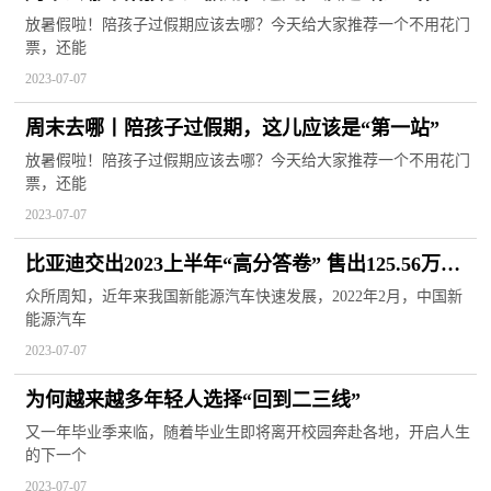
放暑假啦！陪孩子过假期应该去哪？今天给大家推荐一个不用花门
票，还能
2023-07-07
周末去哪丨陪孩子过假期，这儿应该是“第一站”
放暑假啦！陪孩子过假期应该去哪？今天给大家推荐一个不用花门
票，还能
2023-07-07
比亚迪交出2023上半年“高分答卷” 售出125.56万辆
成销冠
众所周知，近年来我国新能源汽车快速发展，2022年2月，中国新
能源汽车
2023-07-07
为何越来越多年轻人选择“回到二三线”
又一年毕业季来临，随着毕业生即将离开校园奔赴各地，开启人生
的下一个
2023-07-07