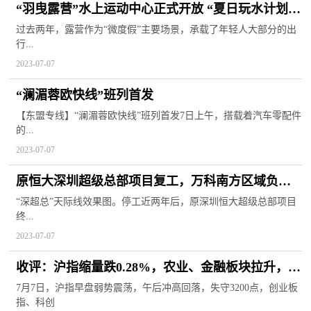
“羽曳露营”水上运动中心正式开放 “夏日玩水计划”
从桨板开始
过去两年，露营作为“微度假”主要场景，承载了年轻人大部分的出
行...
2023-07-07
“澜湄蓉欧快线”班列首发
【东盟专线】“澜湄蓉欧快线”班列首发7日上午，搭载着汽车零配件
的...
2023-07-07
原恒大深圳超级总部项目复工，万科南方区域负责
代建
“深超总”天际线效果图。停工近两年后，原深圳恒大超级总部项目
终...
2023-07-07
收评：沪指缩量跌0.28%，农业、金融板块拉升，人
工智能概念等下挫
7月7日，沪指早盘弱势震荡，午后冲高回落，失守3200点，创业板
指、科创