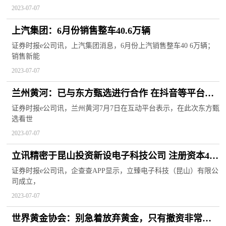
2023-07-07
上汽集团：6月份销售整车40.6万辆
证券时报e公司讯，上汽集团消息，6月份上汽销售整车40 6万辆；
销售新能
2023-07-07
兰州黄河：已与东方甄选进行合作 在抖音等平台开
展产品推广活动
证券时报e公司讯，兰州黄河7月7日在互动平台表示，在此次东方甄
选看世
2023-07-07
立讯精密于昆山投资新设电子科技公司 注册资本4.5
亿
证券时报e公司讯，企查查APP显示，立臻电子科技（昆山）有限公
司成立，
2023-07-07
世界黄金协会：别急着放弃黄金，只有撤资非常严