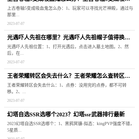
鬼了怎么变回人？
上古卷轴5变成吸血鬼怎么办：1、玩家可以寻找光芒神殿，通过与
那里...
2023-07-07
光遇吓人先祖在哪里？光遇吓人先祖帽子值得换
吗？
光遇吓人先祖位置：1、打开光遇后，点击进入墓土地图。2、然
后，在...
2023-07-07
王者荣耀转区会失去什么？王者荣耀怎么查转区进
度？
王者荣耀转区会失去什么：1、点券：没用完的点券，都不可转
移。2、...
2023-07-07
幻塔自选SSR选哪个2023？幻塔ssr武器排行最新
2023幻塔自选SSR选哪个：1、黑鸦冥镰-拟态：kingPVP强度不错，
5星质...