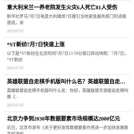
意大利米兰一养老院发生火灾6人死亡81人受伤
新华社罗马7月7日电意大利媒体7日援引当地紧急服务部门的话报
道说，米
2023-07-07
*ST新纺7月7日快速上涨
以下是*ST新纺在北京时间7月7日13:59分盘口异动快照：7月7日，
*ST新纺
2023-07-07
英雄联盟自走棋手机版叫什么名？英雄联盟自走棋
最新阵容推荐
英雄联盟自走棋手机版叫什么名：你好，英雄联盟手游版自走棋叫
做《...
2023-07-07
北京力争到2030年数据要素市场规模达2000亿元
近日，北京市发布《关于更好发挥数据要素作用进一步加快发展数
字经济的