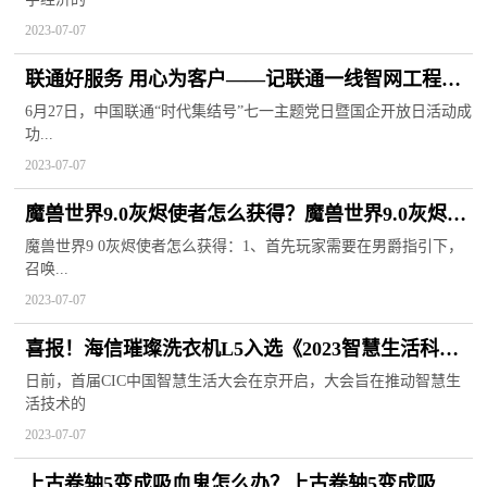
2023-07-07
联通好服务 用心为客户——记联通一线智网工程师
践行为民承诺的工作日常
6月27日，中国联通“时代集结号”七一主题党日暨国企开放日活动成
功...
2023-07-07
魔兽世界9.0灰烬使者怎么获得？魔兽世界9.0灰烬使
者怎么打？
魔兽世界9 0灰烬使者怎么获得：1、首先玩家需要在男爵指引下，
召唤...
2023-07-07
喜报！海信璀璨洗衣机L5入选《2023智慧生活科技
好物选购指南》
日前，首届CIC中国智慧生活大会在京开启，大会旨在推动智慧生
活技术的
2023-07-07
上古卷轴5变成吸血鬼怎么办？上古卷轴5变成吸血