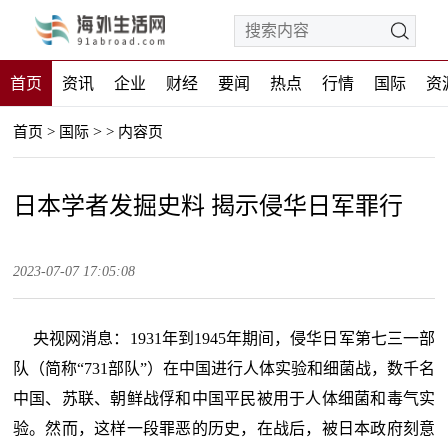
首页
资讯
企业
财经
要闻
热点
行情
国际
资
>
首页
>
国际
>
内容页
日本学者发掘史料 揭示侵华日军罪行
2023-07-07 17:05:08
央视网消息：1931年到1945年期间，侵华日军第七三一部
队（简称“731部队”）在中国进行人体实验和细菌战，数千名
中国、苏联、朝鲜战俘和中国平民被用于人体细菌和毒气实
验。然而，这样一段罪恶的历史，在战后，被日本政府刻意