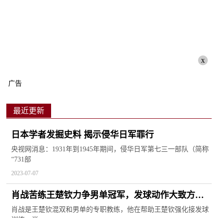
x
广告
最近更新
日本学者发掘史料 揭示侵华日军罪行
央视网消息：1931年到1945年期间，侵华日军第七三一部队（简称
“731部
2023-07-07
肖战苦练王楚钦力争男单冠军，发球动作大致方博
躺枪，球迷都笑了
肖战是王楚钦混双和男单的专职教练，他在帮助王楚钦强化接发球