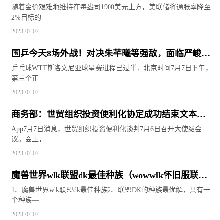
重才会跌破1800美元！
随着金价艰难地维持在每盎司1900美元上方，美联储将通胀率降至
2%目标的
2023-07-07
国乒今天8场外战！对决朱芊曦等强敌，面临严峻考
验（附赛程）
乒乓球WTT斯洛文尼亚球星赛进程已过半，北京时间7月7日下午，
第三个正
2023-07-07
商务部：世贸组织投资便利化协定成功结束文本谈
判
App7月7日消息，世贸组织投资便利化谈判7月6日召开大使级会
议。会上，
2023-07-07
魔兽世界wlk联盟dk最佳种族（wowwlk怀旧服联盟
dk最佳种族是什么）
1、魔兽世界wlk联盟dk最佳种族2、联盟DK的种族最优解，只有一
个种族—
2023-07-07