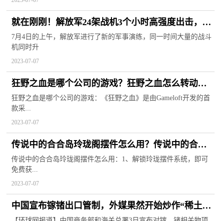
2023-07-07
就在刚刚！解放军24架战机3个小时高强度出击，抹
平台海中线
7月4日的上午，解放军进行了新的军事演练，同一时间大量的战斗
机同时升
2023-07-07
狂野之血是哪个公司的游戏？狂野之血怎么转动视
角？
狂野之血是哪个公司的游戏：《狂野之血》是由Gameloft开发的首
款采...
2023-07-07
传说中的合合岛玲珑阁摆件怎么用？传说中的合合
岛活动顺序
传说中的合合岛玲珑阁摆件怎么用：1、解锁玲珑摆件系统，即可
免费获...
2023-07-07
中国宣布镓锗出口管制，外媒果然开始炒作“稀土担
忧”
【环球网报道】中国商务部和海关总署3日宣布对镓、锗相关物项