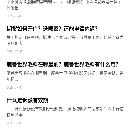
最多？
阴阳师青蛙瓷器值得培养吗：1、《阴阳师》中青蛙瓷器是一位单
体输出...
2023-07-07
期货如何开户？选哪家？还能申请内返？
关于期货开户事项，抓住几个要点，第一当然是正规，随着监管力
度的加大
2023-07-07
魔兽世界毛料在哪里刷？魔兽世界毛料有什么用？
魔兽世界毛料在哪里刷：魔兽世界毛料在影牙城堡、暴风监狱、希
尔斯...
2023-07-07
什么是诉讼有效期
一、什么是诉讼有效期诉讼时效，是指权利人在法定期间内不行使
权利的事
2023-07-07