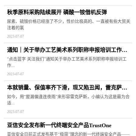
秋季原料采购陆续展开 磷酸一铵借机反弹
尿素、硫铵价格已经涨了不少，性价比极高的、一直被有些大贸关
注着的氯
2023-07-07
通知｜关于举办工艺美术系列职称申报培训工作的
通知
“点击蓝字 关注我们”通知关于举办工艺美术系列职称申报培训工
作...
2023-07-07
本就销量、保值率齐下滑，现又陷丑闻，雷克萨斯
将走向何方？
如今，用“屋漏偏逢连夜雨”来形容雷克萨斯，小编认为这是最为合
适...
2023-07-07
亚信安全发布新一代终端安全产品TrustOne
亚信安全日前正式发布基于“极简”理念的新一代终端安全产品——