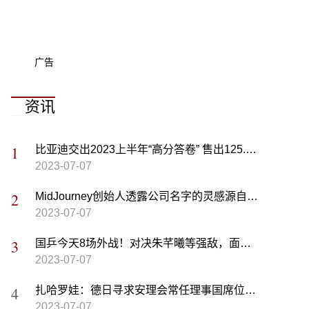
广告
资讯
比亚迪交出2023上半年“高分答卷” 售出125.56万辆成销冠
2023-07-07
MidJourney创始人透露公司名字的灵感源自庄子的“中道”
2023-07-07
国乒今天8场外战！对决朱芊曦等强敌，面临严峻考验（附赛程）
2023-07-07
扎哈罗娃：德日寻求安理会常任理事国席位毫无根据
2023-07-07