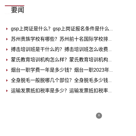
要闻
gsp上岗证是什么？gsp上岗证报名条件是什么？
2023-07-0
苏州贵族学校有哪些？苏州前十名国际学校排名
2023-07-0
搏击培训班是干什么的？搏击培训班怎么收费？
2023-07-0
蒙氏教育培训机构怎么样？蒙氏教育培训机构收费标准
202
烟台一职学费一年是多少钱？烟台一职2023年招生简章
20
全身脱毛一般脱哪几个部位？全身脱毛多少钱？
2023-07-0
运输发票抵扣税率是多少？运输发票抵扣税率怎么算？
202
x