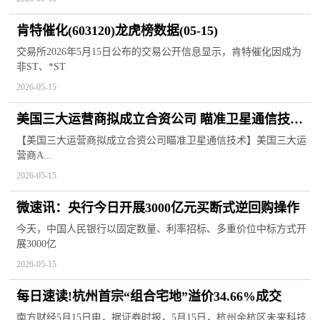
肯特催化(603120)龙虎榜数据(05-15)
交易所2026年5月15日公布的交易公开信息显示，肯特催化因成为
非ST、*ST
2026-05-15
美国三大运营商拟成立合资公司 瞄准卫星通信技术
新视野
【美国三大运营商拟成立合资公司瞄准卫星通信技术】美国三大运
营商A...
2026-05-15
微速讯：央行今日开展3000亿元买断式逆回购操作
今天，中国人民银行以固定数量、利率招标、多重价位中标方式开
展3000亿
2026-05-15
每日速读!杭州首宗“组合宅地”溢价34.66%成交
南方财经5月15日电，据证券时报，5月15日，杭州余杭区未来科技