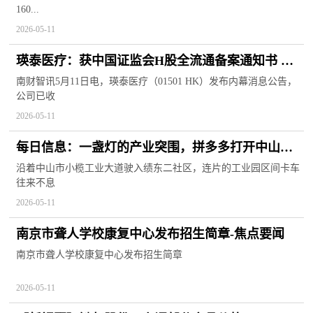
160...
2026-05-11
瑛泰医疗：获中国证监会H股全流通备案通知书 涉
及7178.66万股内资股转换|看点
南财智讯5月11日电，瑛泰医疗（01501 HK）发布内幕消息公告，
公司已收
2026-05-11
每日信息：一盏灯的产业突围，拼多多打开中山灯
饰品牌新通路
沿着中山市小榄工业大道驶入绩东二社区，连片的工业园区间卡车
往来不息
2026-05-11
南京市聋人学校康复中心发布招生简章-焦点要闻
南京市聋人学校康复中心发布招生简章
2026-05-11