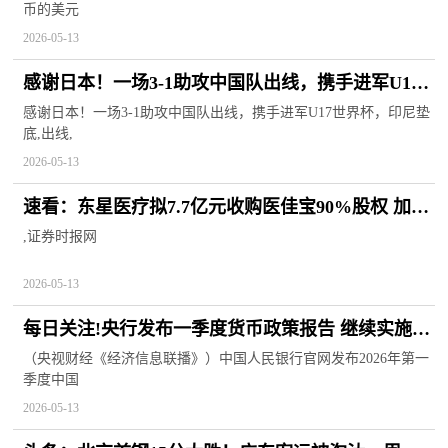
币的美元
2026-05-13
感谢日本！一场3-1助攻中国队出线，携手进军U17
世界杯，印尼垫底
感谢日本！一场3-1助攻中国队出线，携手进军U17世界杯，印尼垫
底,出线,
2026-05-13
速看：东星医疗拟7.7亿元收购医佳宝90%股权 加码
大外科医疗器械平台业务布局
,证券时报网
2026-05-13
每日关注!央行发布一季度货币政策报告 继续实施好
适度宽松的货币政策
（央视财经《经济信息联播》）中国人民银行官网发布2026年第一
季度中国
2026-05-13