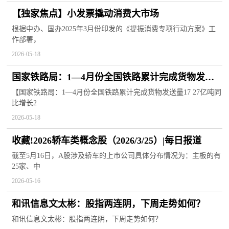
【独家焦点】小发票撬动消费大市场
根据中办、国办2025年3月份印发的《提振消费专项行动方案》工
作部署，
2026-05-18
国家铁路局：1—4月份全国铁路累计完成货物发送
量17.27亿吨 同比增长2.8%
【国家铁路局：1—4月份全国铁路累计完成货物发送量17 27亿吨同
比增长2
2026-05-18
收藏!2026轿车类概念股（2026/3/25）|每日报道
截至5月16日，A股涉及轿车的上市公司具体分布情况为：主板的有
25家、中
2026-05-16
和讯信息文太彬：股指两连阴，下周走势如何？
和讯信息文太彬：股指两连阴，下周走势如何？