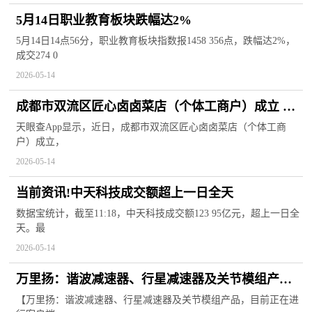
5月14日职业教育板块跌幅达2%
5月14日14点56分，职业教育板块指数报1458 356点，跌幅达2%，
成交274 0
2026-05-14
成都市双流区匠心卤卤菜店（个体工商户）成立 注
册资本3万人民币
天眼查App显示，近日，成都市双流区匠心卤卤菜店（个体工商
户）成立，
2026-05-14
当前资讯!中天科技成交额超上一日全天
数据宝统计，截至11:18，中天科技成交额123 95亿元，超上一日全
天。最
2026-05-14
万里扬：谐波减速器、行星减速器及关节模组产
品，目前正在进行客户端的试验验证
【万里扬：谐波减速器、行星减速器及关节模组产品，目前正在进