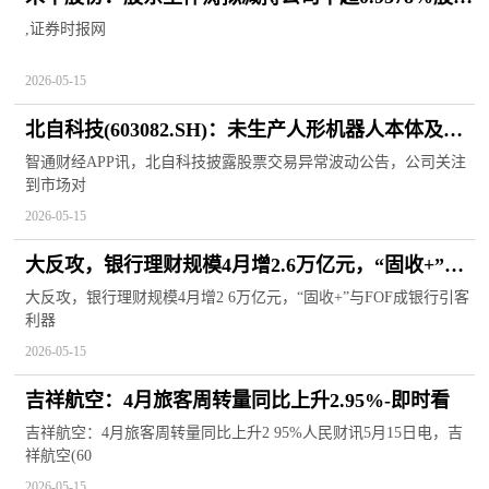
份|动态焦点
,证券时报网
2026-05-15
北自科技(603082.SH)：未生产人形机器人本体及零
部件
智通财经APP讯，北自科技披露股票交易异常波动公告，公司关注
到市场对
2026-05-15
大反攻，银行理财规模4月增2.6万亿元，“固收+”与
FOF成银行引客利器-今日精选
大反攻，银行理财规模4月增2 6万亿元，“固收+”与FOF成银行引客
利器
2026-05-15
吉祥航空：4月旅客周转量同比上升2.95%-即时看
吉祥航空：4月旅客周转量同比上升2 95%人民财讯5月15日电，吉
祥航空(60
2026-05-15