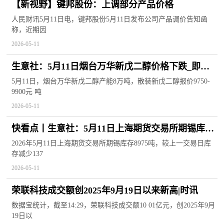
【新视野】键邦股份：上调部分产品价格
人民财讯5月11日电，键邦股份5月11日发布公司产品调价告知函
称，近期因
2026-05-11
生意社：5月11日烟台万华新戊二醇价格下跌_即时
焦点
5月11日，烟台万华新戊二醇产能8万吨，散装新戊二醇报价9750-
9900元 吨
2026-05-11
快看点丨生意社：5月11日上海期货交易所期锡库存
8975吨
2026年5月11日上海期货交易所期锡库存8975吨，较上一交易日库
存减少137
2026-05-11
荣联科技成交额创2025年9月19日以来新高|时讯
数据宝统计，截至14:29，荣联科技成交额10 01亿元，创2025年9月
19日以