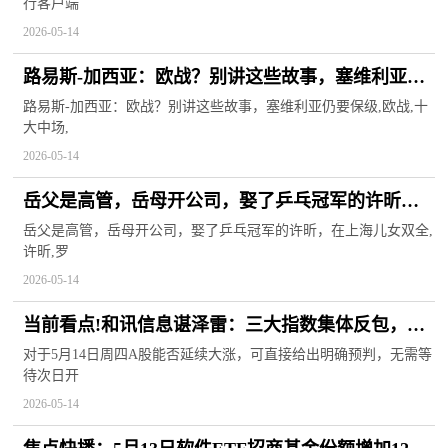
行客户端
2026-05-14
路易斯-加西亚：欧战？别讲这些故事，塞维利亚仍
要保级
路易斯-加西亚：欧战？别讲这些故事，塞维利亚仍要保级,欧战,十
大中场,
2026-05-14
岳父是高管，岳母开公司，娶了乒乓冠军的许昕，
在上海儿女双全
岳父是高管，岳母开公司，娶了乒乓冠军的许昕，在上海儿女双全,
许昕,罗
2026-05-14
当前看点!和讯信息谌泽雷：三大指数集体反包，周
四还会涨吗？
对于5月14日周四A股能否延续大涨，可直接给出明确预判，无需等
待次日开
2026-05-14