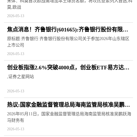
额，将坎比亚索列入首选
米体：科莫首次欧战需增加本土球员名额，将坎比亚索列入首选,科
莫,欧战
2026-05-13
焦点消息！齐鲁银行(601665):齐鲁银行股份有限公
司关于参加2026年山东辖区上市公司投资者网上集
原标题:齐鲁银行:齐鲁银行股份有限公司关于参加2026年山东辖区
上市公司
体接待日活动
2026-05-13
创业板指涨2.6%突破4000点，创业板ETF易方达
（159915）获资金青睐-前沿资讯
,证券之星网站
2026-05-13
热议:国家金融监督管理总局海南监管局核准吴鹏跃
海马财务有限公司首席合规官任职资格
2026年05月11日，国家金融监督管理总局海南监管局核准吴鹏跃海
马财务有
2026-05-13