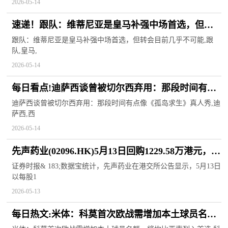
2026-05-14
速递！跟队：维蒂尼亚是皇马补强中场首选，但转
会目前几乎不可能
跟队：维蒂尼亚是皇马补强中场首选，但转会目前几乎不可能,跟
队,皇马,
2026-05-14
每日看点!迪萨西谈曾被切尔西弃用：那段时间有点
像《孤岛求生》真人秀
迪萨西谈曾被切尔西弃用：那段时间有点像《孤岛求生》真人秀,迪
萨西,西
2026-05-14
先声药业(02096.HK)5月13日回购1229.58万港元，年
内累计回购1.86亿港元
证券时报& 183;数据宝统计，先声药业在港交所公告显示，5月13日
以每股1
2026-05-13
每日热文:米体：科莫首次欧战需增加本土球员名