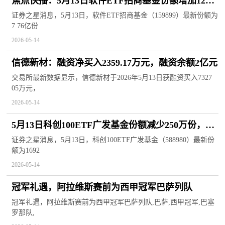
焦点快播：5月13日软件ETF招商基金份额增加1200
万份，重仓股科大讯飞、同花顺、金山办公
证券之星消息，5月13日，软件ETF招商基金（159899）最新份额为
7 76亿份
2026-05-14
信德新材：融资净买入2359.17万元，融资余额2亿元
交易所最新数据显示，信德新材于2026年5月13日获融资买入7327
05万元，
2026-05-14
5月13日科创100ETF广发基金份额减少250万份，重
仓股源杰科技、华虹公司、睿创微纳
证券之星消息，5月13日，科创100ETF广发基金（588980）最新份
额为1692
2026-05-14
冠军礼遇，阿拉维斯赛前为西甲冠军巴萨列队
冠军礼遇，阿拉维斯赛前为西甲冠军巴萨列队,巴萨,西甲冠军,巴塞
罗那队,