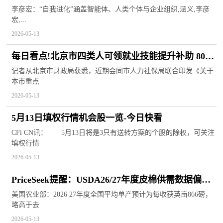
组织
李彦宏：“自我进化”涵盖智能体、人类个体与企业组织,涵义,李彦
宏,...
2026-05-13
每日看点!北京市四类人可领就业技能提升补助 800
元至2400元不等
记者从北京市财政局获悉，近期会同市人力社保局联合印发《关于
本市重点
2026-05-13
5月13日填权行情机会股一览-今日快看
CFi CN讯： 5月13日将是3只有送转方案的个股的除权，可关注
填权行情
2026-05-13
PriceSeek提醒：USDA26/27年度皮棉供需数据偏利
好
美国农业部：2026 27年度全国平均单产预计为每收获英亩866磅，
略高于去
2026-05-13