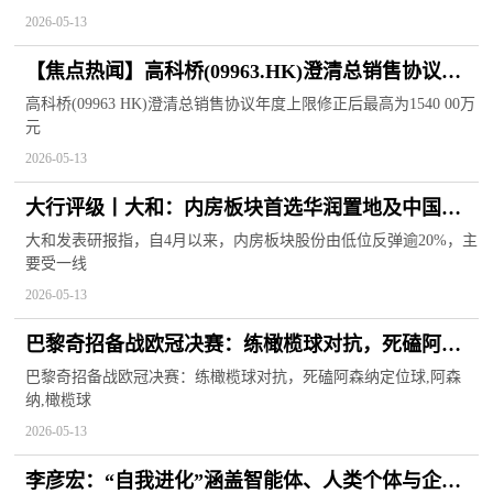
2026-05-13
【焦点热闻】高科桥(09963.HK)澄清总销售协议年
度上限 修正后最高为1540.00万元
高科桥(09963 HK)澄清总销售协议年度上限修正后最高为1540 00万
元
2026-05-13
大行评级丨大和：内房板块首选华润置地及中国海
外发展，评级同为“买入”
大和发表研报指，自4月以来，内房板块股份由低位反弹逾20%，主
要受一线
2026-05-13
巴黎奇招备战欧冠决赛：练橄榄球对抗，死磕阿森
纳定位球 今头条
巴黎奇招备战欧冠决赛：练橄榄球对抗，死磕阿森纳定位球,阿森
纳,橄榄球
2026-05-13
李彦宏：“自我进化”涵盖智能体、人类个体与企业