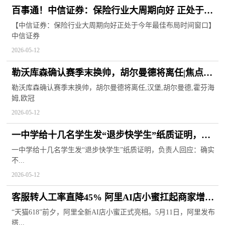
百事通！中信证券：保险行业大周期向好 正处于今
年最佳布局时间窗口
【中信证券：保险行业大周期向好正处于今年最佳布局时间窗口】
中信证券
2026-05-12
勒沃库森确认赛季末换帅，胡尔曼德将离任|焦点短
讯
勒沃库森确认赛季末换帅，胡尔曼德将离任,汉堡,胡尔曼德,霍芬海
姆,欧冠
2026-05-12
一中学给十几名学生发“退步快学生”纸质证明，负
责人回应：确实不合适 ，已收回证明 焦点速讯
一中学给十几名学生发“退步快学生”纸质证明，负责人回应：确实
不...
2026-05-12
客服转人工率直降45% 阿里AI店小蜜扛起商家增长
重任|今亮点
“天猫618”前夕，阿里全新AI店小蜜正式亮相。5月11日，阿里发布
搭...