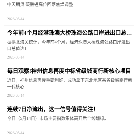
中天期货:碳酸锂高位回落焦煤调整
2026-05-14
今年前4个月经港珠澳大桥珠海公路口岸进出口总值
突破1300亿元
据拱北海关统计，今年前4个月，经港珠澳大桥珠海公路口岸进出
口总值达1
2026-05-14
每日观察!神州信息再度中标省级城商行新核心项目
近日，神州信息再传重磅利好，成功拿下东北地区某省级城商行新
一代核心
2026-05-14
连续7日净流出，这一信号值得关注！
今日（5月14日）市场主要指数集体高开后全线翻绿。
2026-05-14