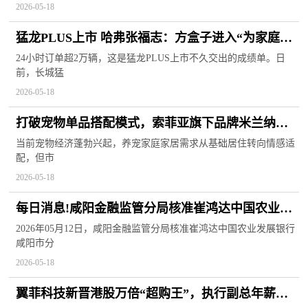
2026-05-18
猛龙PLUS上市 哈弗张福志：方盒子进入“为家庭深
度定制”2.0时代
24小时订单超2万辆，这是猛龙PLUS上市不久交出的成绩单。日
前，长城猛
2026-05-18
打破宠物单品搭配模式，索菲亚旗下品牌米兰纳发
力“人宠共居”_每日快播
当前宠物经济蓬勃兴起，养宠家庭家居需求从基础居住转向情感适
配，但市
2026-05-18
每日消息!咸阳金融监管分局核准崔鸿达中国农业发
展银行咸阳市分行行长助理任职资格
2026年05月12日，咸阳金融监管分局核准崔鸿达中国农业发展银行
咸阳市分
2026-05-18
翼菲科技新晋港股万倍“超购王”，执行副总年薪