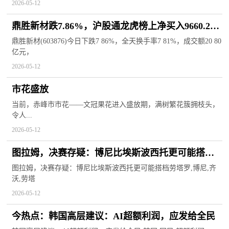
2026-05-12
鼎胜新材跌7.86%，沪股通龙虎榜上净买入9660.25
万元
鼎胜新材(603876)今日下跌7 86%，全天换手率7 81%，成交额20 80
亿元，
2026-05-12
市花盛放
当前，赤峰市市花——文冠果花进入盛放期，满树繁花簇拥枝头，
令人...
2026-05-12
图拉姆，决赛存疑：博尼比埃斯波西托更可能搭档
劳塔罗|每日聚焦
图拉姆，决赛存疑：博尼比埃斯波西托更可能搭档劳塔罗,博尼,齐
沃,劳塔
2026-05-12
今热点：韩国高层建议：AI超额利润，应发给全民