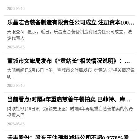
2026-05-16
乐昌志合装备制造有限责任公司成立 注册资本100万
人民币
天眼查App显示，近日，乐昌志合装备制造有限责任公司成立，法
定代表人
2026-05-16
宣城市文旅局发布《“黄站长”相关情况说明》：将
慎重研究“小黄”的认领收养等后续工作|每日热文
大皖新闻讯5月16日上午，宣城市文旅局发布《“黄站长”相关情况说
明...
2026-05-16
当前看点!时隔4年重启慈善午餐拍卖 巴菲特、库里
合力砍下900万美元善款
财联社5月16日讯（编辑史正丞）时隔4年再度重启慈善拍卖的传奇
投资人巴
2026-05-16
禾丰股份：股东王仲涛拟减持公司不超0.9578%股