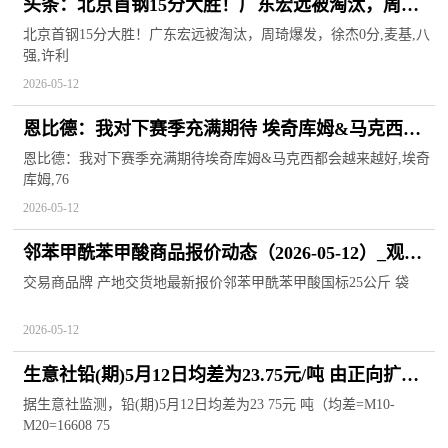
头条：北京首钢15分大胜！广东宏远被淘汰，周琦
爆发，徐杰0分
北京首钢15分大胜！广东宏远被淘汰，周琦爆发，徐杰0分,麦基,八
强,许利
2026-05-12
恩比德：我对下赛季充满期待 埃奇库姆&马克西都
会越来越好
恩比德：我对下赛季充满期待埃奇库姆&马克西都会越来越好,埃奇
库姆,76
2026-05-12
邻苯甲酰苯甲酸商品报价动态（2026-05-12）_观热
点
交易商品牌 产地交货地最新报价邻苯甲酰苯甲酸国标25公斤 袋
2026-05-12
生意社铅(期)5月12日均差为23.75元/吨 由正向扩大
转为缩小
据生意社监测，铅(期)5月12日均差为23 75元 吨（均差=M10-
M20=16608 75