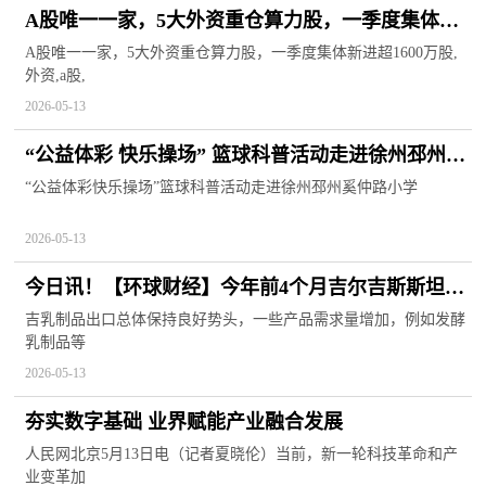
A股唯一一家，5大外资重仓算力股，一季度集体新
进超1600万股 快看点
A股唯一一家，5大外资重仓算力股，一季度集体新进超1600万股,
外资,a股,
2026-05-13
“公益体彩 快乐操场” 篮球科普活动走进徐州邳州奚
仲路小学
“公益体彩快乐操场”篮球科普活动走进徐州邳州奚仲路小学
2026-05-13
今日讯！【环球财经】今年前4个月吉尔吉斯斯坦乳
制品出口同比增长16.7%
吉乳制品出口总体保持良好势头，一些产品需求量增加，例如发酵
乳制品等
2026-05-13
夯实数字基础 业界赋能产业融合发展
人民网北京5月13日电（记者夏晓伦）当前，新一轮科技革命和产
业变革加