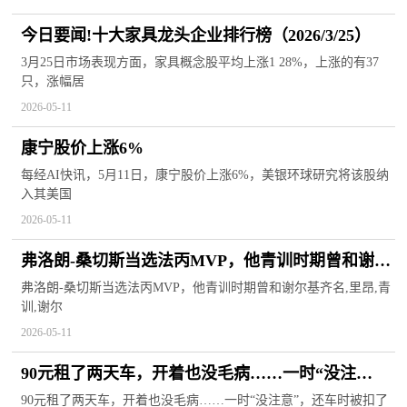
今日要闻!十大家具龙头企业排行榜（2026/3/25）
3月25日市场表现方面，家具概念股平均上涨1 28%，上涨的有37
只，涨幅居
2026-05-11
康宁股价上涨6%
每经AI快讯，5月11日，康宁股价上涨6%，美银环球研究将该股纳
入其美国
2026-05-11
弗洛朗-桑切斯当选法丙MVP，他青训时期曾和谢尔
基齐名 每日观察
弗洛朗-桑切斯当选法丙MVP，他青训时期曾和谢尔基齐名,里昂,青
训,谢尔
2026-05-11
90元租了两天车，开着也没毛病……一时“没注
意”，还车时被扣了1600多？
90元租了两天车，开着也没毛病……一时“没注意”，还车时被扣了