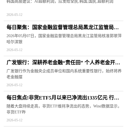
韩国高层建议：AI超额利润，应发给全民,韩国,国民,超额利润
2026-05-12
每日聚焦：国家金融监督管理总局黑龙江监管局核
准郭翠萍哈尔滨银行股份有限公司哈尔滨分行副行
2026年05月07日，国家金融监督管理总局黑龙江监管局核准郭翠萍
哈尔滨银
长任职资格
2026-05-12
广发银行：深耕养老金融“责任田” 个人养老金开户
数346万_热头条
广发银行作为金融央企成员单位和国内系统重要性银行，始终将养
老金融摆
2026-05-12
每日焦点!非货ETF5月以来已净流出1335亿元 行业
ETF吸金
随着大盘持续走高，非货ETF维持净流出的态势，Wind数据显示，
非货ETF昨
2026-05-12