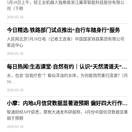
1338万为老板28倍
5月18日上午，轻工业机器人独角兽浙江翼菲智能科技股份有限公
司（下称
2026-05-18
今日精选:铁路部门试点推出“自行车随身行”服务
人民网北京5月18日电（记者王连香）中国国家铁路集团有限公司
客运中心
2026-05-18
每日热闻!生态课堂·自然有约｜认识“天然清道夫”，
揭秘水体自净的秘密
水，也会“自我疗愈”？看似浑浊的水体，为何能悄然重归清澈？5月
16...
2026-05-18
小摩：内地4月信贷数据显著逊预期 偏好四大行作防
御性配置
智通财经APP获悉，摩根大通发布研报称，4月份中国信贷数据显著
弱于预期
2026-05-18