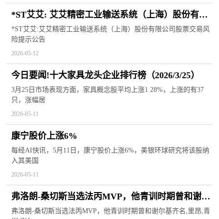
*ST艾艾: 艾艾精密工业输送系统（上海）股份有限
公司股票交易风险提示公告_当前信息
*ST艾艾:艾艾精密工业输送系统（上海）股份有限公司股票交易风
险提示公告
2026-05-12
今日要闻!十大家具龙头企业排行榜（2026/3/25）
3月25日市场表现方面，家具概念股平均上涨1 28%，上涨的有37
只，涨幅居
2026-05-11
康宁股价上涨6%
每经AI快讯，5月11日，康宁股价上涨6%，美银环球研究将该股纳
入其美国
2026-05-11
弗洛朗-桑切斯当选法丙MVP，他青训时期曾和谢尔
基齐名 每日观察
弗洛朗-桑切斯当选法丙MVP，他青训时期曾和谢尔基齐名,里昂,青