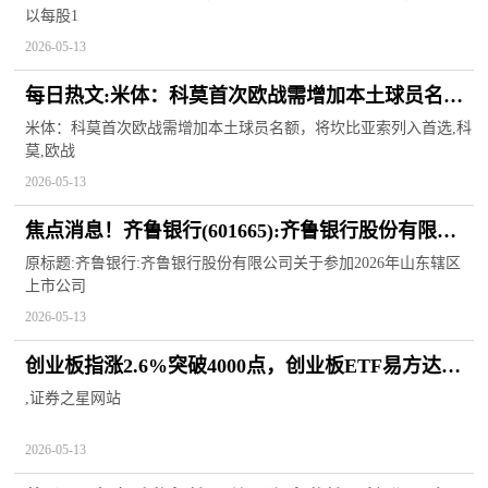
以每股1
2026-05-13
每日热文:米体：科莫首次欧战需增加本土球员名
额，将坎比亚索列入首选
米体：科莫首次欧战需增加本土球员名额，将坎比亚索列入首选,科
莫,欧战
2026-05-13
焦点消息！齐鲁银行(601665):齐鲁银行股份有限公
司关于参加2026年山东辖区上市公司投资者网上集
原标题:齐鲁银行:齐鲁银行股份有限公司关于参加2026年山东辖区
上市公司
体接待日活动
2026-05-13
创业板指涨2.6%突破4000点，创业板ETF易方达
（159915）获资金青睐-前沿资讯
,证券之星网站
2026-05-13