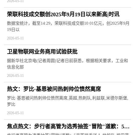
2026-05-11
荣联科技成交额创2025年9月19日以来新高|时讯
数据宝统计，截至14:29，荣联科技成交额10 01亿元，创2025年9月
19日以
2026-05-11
卫星物联网业务商用试验获批
据新华社北京电(记者周圆)记者日前获悉，根据相关要求，工业和
信息化部
2026-05-11
热文：罗比·基恩被问热刺帅位愤然离席
罗比·基恩被问热刺帅位愤然离席,英超,热刺队,利兹联,米德尔斯堡,
罗比
2026-05-11
焦点热文：步行者高管为选秀抽签"冒险"道歉：5号
签拱手送人