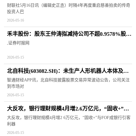
合力砍下900万美元善款
财联社5月16日讯（编辑史正丞）时隔4年再度重启慈善拍卖的传奇
投资人巴
2026-05-16
禾丰股份：股东王仲涛拟减持公司不超0.9578%股
份|动态焦点
,证券时报网
2026-05-15
北自科技(603082.SH)：未生产人形机器人本体及零
部件
智通财经APP讯，北自科技披露股票交易异常波动公告，公司关注
到市场对
2026-05-15
大反攻，银行理财规模4月增2.6万亿元，“固收+”与
FOF成银行引客利器-今日精选
大反攻，银行理财规模4月增2 6万亿元，“固收+”与FOF成银行引客
利器
2026-05-15