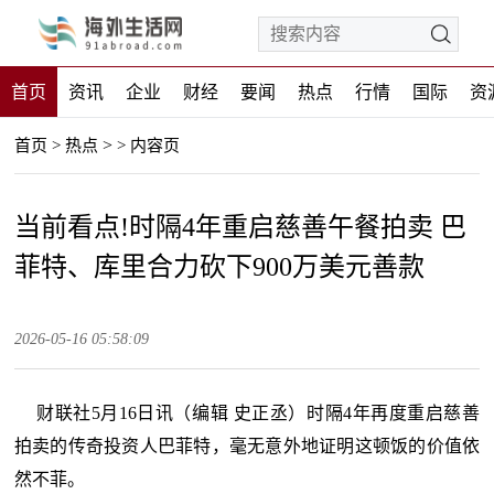
首页
资讯
企业
财经
要闻
热点
行情
国际
资
>
首页
>
热点
>
内容页
当前看点!时隔4年重启慈善午餐拍卖 巴
菲特、库里合力砍下900万美元善款
2026-05-16 05:58:09
财联社5月16日讯（编辑 史正丞）时隔4年再度重启慈善
拍卖的传奇投资人巴菲特，毫无意外地证明这顿饭的价值依
然不菲。