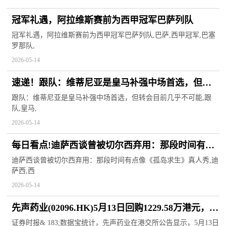
冠军礼遇，阿拉维斯赛前为西甲冠军巴萨列队
冠军礼遇，阿拉维斯赛前为西甲冠军巴萨列队,巴萨,西甲冠军,巴塞
罗那队,
2026-05-14
速递！跟队：维蒂尼亚是皇马补强中场首选，但转
会目前几乎不可能
跟队：维蒂尼亚是皇马补强中场首选，但转会目前几乎不可能,跟
队,皇马,
2026-05-14
每日看点!迪萨西谈曾被切尔西弃用：那段时间有点
像《孤岛求生》真人秀
迪萨西谈曾被切尔西弃用：那段时间有点像《孤岛求生》真人秀,迪
萨西,西
2026-05-14
先声药业(02096.HK)5月13日回购1229.58万港元，年
内累计回购1.86亿港元
证券时报& 183;数据宝统计，先声药业在港交所公告显示，5月13日