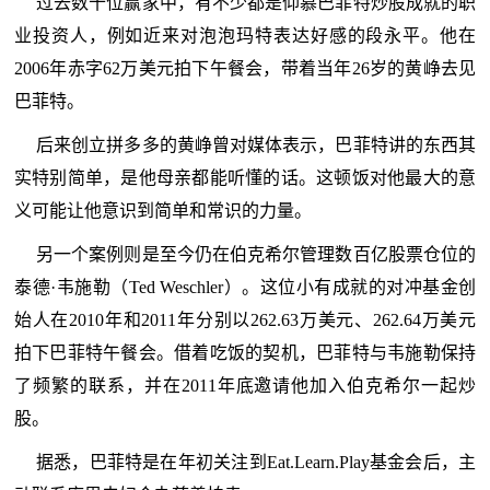
过去数十位赢家中，有不少都是仰慕巴菲特炒股成就的职
业投资人，例如近来对泡泡玛特表达好感的段永平。他在
2006年赤字62万美元拍下午餐会，带着当年26岁的黄峥去见
巴菲特。
后来创立拼多多的黄峥曾对媒体表示，巴菲特讲的东西其
实特别简单，是他母亲都能听懂的话。这顿饭对他最大的意
义可能让他意识到简单和常识的力量。
另一个案例则是至今仍在伯克希尔管理数百亿股票仓位的
泰德·韦施勒（Ted Weschler）。这位小有成就的对冲基金创
始人在2010年和2011年分别以262.63万美元、262.64万美元
拍下巴菲特午餐会。借着吃饭的契机，巴菲特与韦施勒保持
了频繁的联系，并在2011年底邀请他加入伯克希尔一起炒
股。
据悉，巴菲特是在年初关注到Eat.Learn.Play基金会后，主