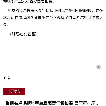
动联系库里夫妇合办慈善拍卖。
95岁的传奇投资人今年初卸下伯克希尔CEO的职位，并在
本月初首次以观众身份坐在台下观摩了伯克希尔年度股东大
会。
（财联社 史正丞）
x
广告
最近更新
当前看点!时隔4年重启慈善午餐拍卖 巴菲特、库里