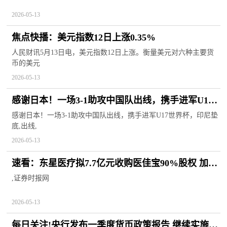
2026-05-13
焦点快播：美元指数12日上涨0.35%
人民财讯5月13日电，美元指数12日上涨。衡量美元对六种主要货
币的美元
2026-05-13
感谢日本！一场3-1助攻中国队出线，携手进军U17
世界杯，印尼垫底
感谢日本！一场3-1助攻中国队出线，携手进军U17世界杯，印尼垫
底,出线,
2026-05-13
速看：东星医疗拟7.7亿元收购医佳宝90%股权 加码
大外科医疗器械平台业务布局
,证券时报网
2026-05-13
每日关注!央行发布一季度货币政策报告 继续实施好