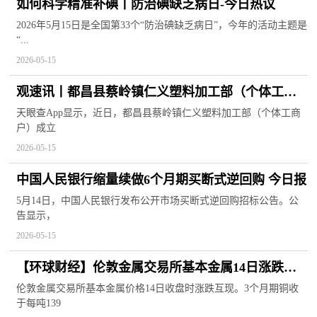
如何科学精准补碘丨防治碘缺乏病日-今日热议
2026年5月15日是全国第33个“防治碘缺乏病日”，今年的活动主题是
“...
2026-05-15
观速讯丨都昌县蔡岭镇仁义塑料加工部（个体工商
户）成立 注册资本8万人民币
天眼查App显示，近日，都昌县蔡岭镇仁义塑料加工部（个体工商
户）成立
2026-05-15
中国人民银行缩量续做6个月期买断式逆回购 今日报
5月14日，中国人民银行发布公开市场买断式逆回购招标公告。公
告显示，
2026-05-15
【环球财经】伦敦金属交易所基本金属14日涨跌互
现-天天快报
伦敦金属交易所基本金属价格14日收盘时涨跌互现。3个月期铜收
于每吨139