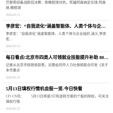
纳定位球 今头条
巴黎奇招备战欧冠决赛：练橄榄球对抗，死磕阿森纳定位球,阿森
纳,橄榄球
2026-05-13
李彦宏：“自我进化”涵盖智能体、人类个体与企业
组织
李彦宏：“自我进化”涵盖智能体、人类个体与企业组织,涵义,李彦
宏,...
2026-05-13
每日看点!北京市四类人可领就业技能提升补助 800
元至2400元不等
记者从北京市财政局获悉，近期会同市人力社保局联合印发《关于
本市重点
2026-05-13
5月13日填权行情机会股一览-今日快看
CFi CN讯： 5月13日将是3只有送转方案的个股的除权，可关注
填权行情
2026-05-13