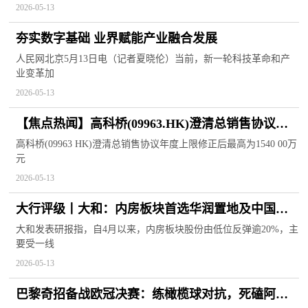
2026-05-13
夯实数字基础 业界赋能产业融合发展
人民网北京5月13日电（记者夏晓伦）当前，新一轮科技革命和产
业变革加
2026-05-13
【焦点热闻】高科桥(09963.HK)澄清总销售协议年
度上限 修正后最高为1540.00万元
高科桥(09963 HK)澄清总销售协议年度上限修正后最高为1540 00万
元
2026-05-13
大行评级丨大和：内房板块首选华润置地及中国海
外发展，评级同为“买入”
大和发表研报指，自4月以来，内房板块股份由低位反弹逾20%，主
要受一线
2026-05-13
巴黎奇招备战欧冠决赛：练橄榄球对抗，死磕阿森