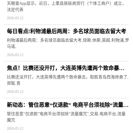
人民币 每日头条
天眼查App显示，近日，上栗县辰砾商贸行（个体工商户）成立，
法定代表
2026-05-12
每日看点!利物浦最后两周：多名球员面临去留大考
利物浦最后两周：多名球员面临去留大考,琼斯,休斯,英超,利物浦,罗
马诺,
2026-05-12
焦点！比赛还没开打，大连英博先遭两个致命暴
击，取胜青岛西海岸悬了
比赛还没开打，大连英博先遭两个致命暴击，取胜青岛西海岸悬了,
郑智,青
2026-05-12
新动态：管住恶意“仅退款” 电商平台须祛除“流量魔
咒”
管住恶意“仅退款”电商平台须祛除“流量魔咒”,交易,电商平台,流量
魔咒
2026-05-12