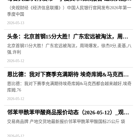
适度宽松的货币政策
（央视财经《经济信息联播》）中国人民银行官网发布2026年第一
季度中国
2026-05-13
头条：北京首钢15分大胜！广东宏远被淘汰，周琦
爆发，徐杰0分
北京首钢15分大胜！广东宏远被淘汰，周琦爆发，徐杰0分,麦基,八
强,许利
2026-05-12
恩比德：我对下赛季充满期待 埃奇库姆&马克西都
会越来越好
恩比德：我对下赛季充满期待埃奇库姆&马克西都会越来越好,埃奇
库姆,76
2026-05-12
邻苯甲酰苯甲酸商品报价动态（2026-05-12）_观热
点
交易商品牌 产地交货地最新报价邻苯甲酰苯甲酸国标25公斤 袋
2026-05-12