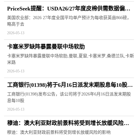
PriceSeek提醒：USDA26/27年度皮棉供需数据偏利
好
美国农业部：2026 27年度全国平均单产预计为每收获英亩866磅，
略高于去
2026-05-13
卡塞米罗缺阵暴露曼联中场软肋
卡塞米罗缺阵暴露曼联中场软肋,曼联,夏窗,卡塞米罗,桑德兰队,卡斯
米路
2026-05-13
工商银行(01398)将于6月16日派发末期股息每10股
1.689元 精选
工商银行(01398)发布公告，该公司将于2026年6月16日派发末期股
息每10股
2026-05-13
穆迪：澳大利亚财政前景料将受到增长放缓风险的
影响 焦点信息
穆迪：澳大利亚财政前景料将受到增长放缓风险的影响