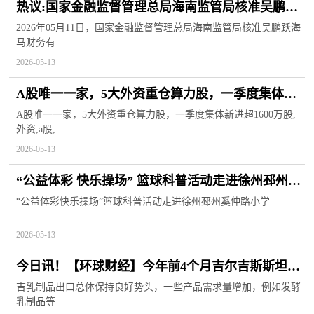
热议:国家金融监督管理总局海南监管局核准吴鹏跃
海马财务有限公司首席合规官任职资格
2026年05月11日，国家金融监督管理总局海南监管局核准吴鹏跃海
马财务有
2026-05-13
A股唯一一家，5大外资重仓算力股，一季度集体新
进超1600万股 快看点
A股唯一一家，5大外资重仓算力股，一季度集体新进超1600万股,
外资,a股,
2026-05-13
“公益体彩 快乐操场” 篮球科普活动走进徐州邳州奚
仲路小学
“公益体彩快乐操场”篮球科普活动走进徐州邳州奚仲路小学
2026-05-13
今日讯！【环球财经】今年前4个月吉尔吉斯斯坦乳
制品出口同比增长16.7%
吉乳制品出口总体保持良好势头，一些产品需求量增加，例如发酵
乳制品等