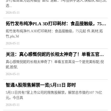
步行者高管为选秀抽签"冒险"道歉：5号签拱手送人,快船队,祖巴茨,
选...
2026-05-11
拓竹发布纯净PLA 3D打印耗材：食品接触级，75元
起/件
拓竹发布纯净PLA3D打印耗材：食品接触级，75元起 件,耗材,拓
竹,pla,3d
2026-05-11
关注：真心感慨倪妮的长相太神奇了！单看五官真
没一个是完美标配
真心感慨倪妮的长相太神奇了！单看五官真没一个是完美标配,倪
妮,脸型,
2026-05-11
智通A股限售解禁一览|5月11日 即时
5月11日共有7家上市公司的限售股解禁，解禁总市值约107 76亿
元。今日具
2026-05-11