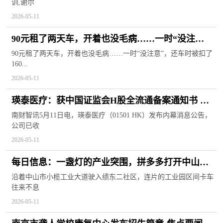
训,谢尔
2026-05-11
90元租了两天车，开着也没毛病……一时“没注
意”，还车时被扣了1600多？
90元租了两天车，开着也没毛病……一时“没注意”，还车时被扣了
160...
2026-05-11
瑛泰医疗：获中国证监会H股全流通备案通知书 涉
及7178.66万股内资股转换|看点
南财智讯5月11日电，瑛泰医疗（01501 HK）发布内幕消息公告，
公司已收
2026-05-11
每日信息：一盏灯的产业突围，拼多多打开中山灯
饰品牌新通路
沿着中山市小榄工业大道驶入绩东二社区，连片的工业园区间卡车
往来不息
2026-05-11