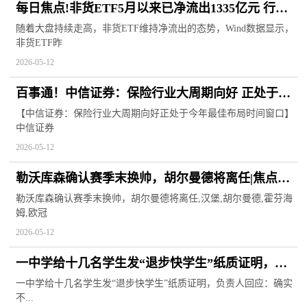
每日焦点!非货ETF5月以来已净流出1335亿元 行业
ETF吸金
随着大盘持续走高，非货ETF维持净流出的态势，Wind数据显示，
非货ETF昨
2026-05-12
百事通！中信证券：保险行业大周期向好 正处于今
年最佳布局时间窗口
【中信证券：保险行业大周期向好正处于今年最佳布局时间窗口】
中信证券
2026-05-12
勒沃库森确认赛季末换帅，胡尔曼德将离任|焦点短
讯
勒沃库森确认赛季末换帅，胡尔曼德将离任,汉堡,胡尔曼德,霍芬海
姆,欧冠
2026-05-12
一中学给十几名学生发“退步快学生”纸质证明，负
责人回应：确实不合适 ，已收回证明 焦点速讯
一中学给十几名学生发“退步快学生”纸质证明，负责人回应：确实
不...