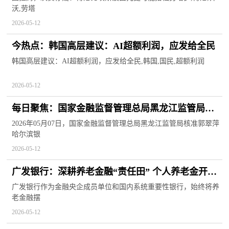
沃,劳塔
2026-05-12
今热点：韩国高层建议：AI超额利润，应发给全民
韩国高层建议：AI超额利润，应发给全民,韩国,国民,超额利润
2026-05-12
每日聚焦：国家金融监督管理总局黑龙江监管局核
准郭翠萍哈尔滨银行股份有限公司哈尔滨分行副行
2026年05月07日，国家金融监督管理总局黑龙江监管局核准郭翠萍
哈尔滨银
长任职资格
2026-05-12
广发银行：深耕养老金融“责任田” 个人养老金开户
数346万_热头条
广发银行作为金融央企成员单位和国内系统重要性银行，始终将养
老金融摆
2026-05-12