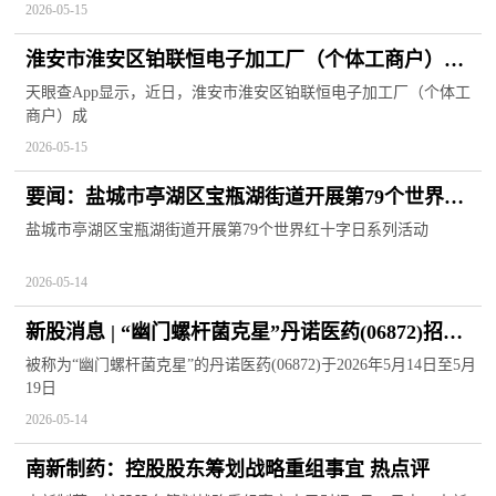
2026-05-15
淮安市淮安区铂联恒电子加工厂（个体工商户）成
立 注册资本15万人民币
天眼查App显示，近日，淮安市淮安区铂联恒电子加工厂（个体工
商户）成
2026-05-15
要闻：盐城市亭湖区宝瓶湖街道开展第79个世界红
十字日系列活动
盐城市亭湖区宝瓶湖街道开展第79个世界红十字日系列活动
2026-05-14
新股消息 | “幽门螺杆菌克星”丹诺医药(06872)招股
火热
被称为“幽门螺杆菌克星”的丹诺医药(06872)于2026年5月14日至5月
19日
2026-05-14
南新制药：控股股东筹划战略重组事宜 热点评