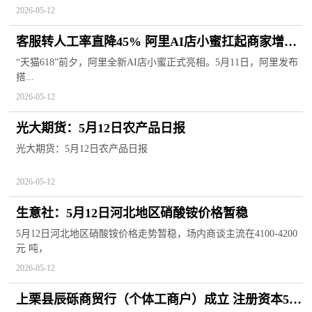
2026-05-12
客服转人工率直降45% 阿里AI店小蜜扛起商家增长
重任|今亮点
“天猫618”前夕，阿里全新AI店小蜜正式亮相。5月11日，阿里发布
搭...
2026-05-12
光大期货：5月12日农产品日报
光大期货：5月12日农产品日报
2026-05-12
生意社：5月12日河北地区硝酸铵价格暂稳
5月12日河北地区硝酸铵价格走势暂稳，场内商谈主流在4100-4200
元 吨，
2026-05-12
上栗县辰砾商贸行（个体工商户）成立 注册资本5万