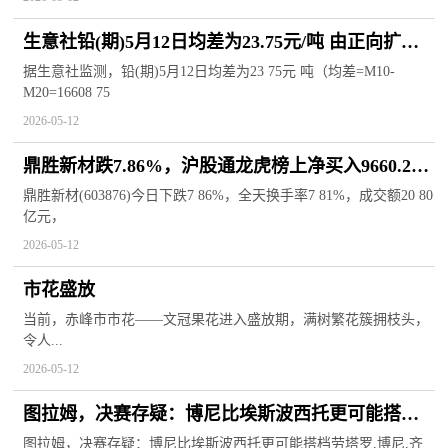
生意社铅(期)5月12日均差为23.75元/吨 由正向扩大
转为缩小
据生意社监测，铅(期)5月12日均差为23 75元 吨（均差=M10-
M20=16608 75
2026-05-12
鼎胜新材跌7.86%，沪股通龙虎榜上净买入9660.25
万元
鼎胜新材(603876)今日下跌7 86%，全天换手率7 81%，成交额20 80
亿元，
2026-05-12
市花盛放
当前，赤峰市市花——文冠果花进入盛放期，满树繁花簇拥枝头，
令人...
2026-05-12
图拉姆，决赛存疑：博尼比埃斯波西托更可能搭档
劳塔罗|每日聚焦
图拉姆，决赛存疑：博尼比埃斯波西托更可能搭档劳塔罗,博尼,齐