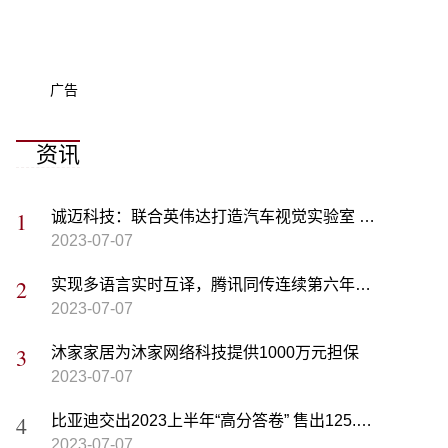
广告
资讯
诚迈科技：联合英伟达打造汽车视觉实验室 已建立1000+项的汽车视觉标准化场景
2023-07-07
实现多语言实时互译，腾讯同传连续第六年为WAIC提供AI翻译服务
2023-07-07
沐家家居为沐家网络科技提供1000万元担保
2023-07-07
比亚迪交出2023上半年“高分答卷” 售出125.56万辆成销冠
2023-07-07