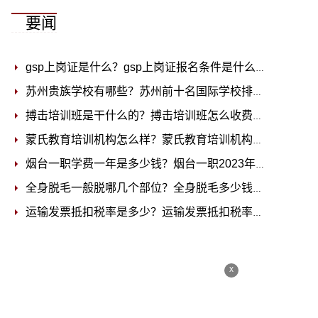
要闻
gsp上岗证是什么？gsp上岗证报名条件是什么？
2023-07-0
苏州贵族学校有哪些？苏州前十名国际学校排名
2023-07-0
搏击培训班是干什么的？搏击培训班怎么收费？
2023-07-0
蒙氏教育培训机构怎么样？蒙氏教育培训机构收费标准
202
烟台一职学费一年是多少钱？烟台一职2023年招生简章
20
全身脱毛一般脱哪几个部位？全身脱毛多少钱？
2023-07-0
运输发票抵扣税率是多少？运输发票抵扣税率怎么算？
202
x