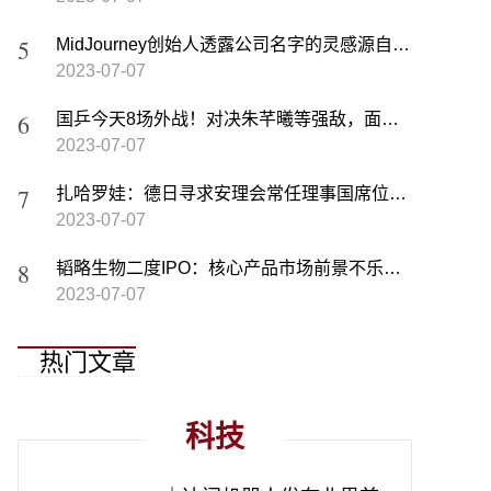
MidJourney创始人透露公司名字的灵感源自庄子的“中道”
2023-07-07
国乒今天8场外战！对决朱芊曦等强敌，面临严峻考验（附赛程）
2023-07-07
扎哈罗娃：德日寻求安理会常任理事国席位毫无根据
2023-07-07
韬略生物二度IPO：核心产品市场前景不乐观 研发投入低于同行
2023-07-07
热门文章
科技