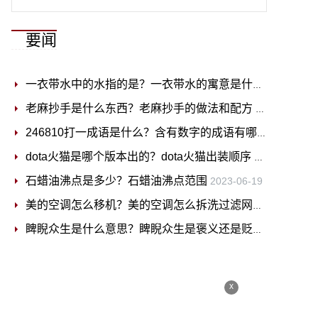
要闻
一衣带水中的水指的是？一衣带水的寓意是什么？
2023-06
老麻抄手是什么东西？老麻抄手的做法和配方
2023-06-19
246810打一成语是什么？含有数字的成语有哪些？
2023-0
dota火猫是哪个版本出的？dota火猫出装顺序
2023-06-19
石蜡油沸点是多少？石蜡油沸点范围
2023-06-19
美的空调怎么移机？美的空调怎么拆洗过滤网？
2023-06-1
睥睨众生是什么意思？睥睨众生是褒义还是贬义？
2023-06
x