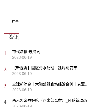
广告
资讯
神代曙樱 最资讯
2023-06-19
【新视野】园区污水处理：乱局与变革
2023-06-19
全球新消息丨大咖盛赞廊坊经洽会⑩｜袁亚平：希望把更多河北产品推广到俄语国家
2023-06-19
西米怎么煮好吃（西米怎么煮）_环球新动态
2023-06-19