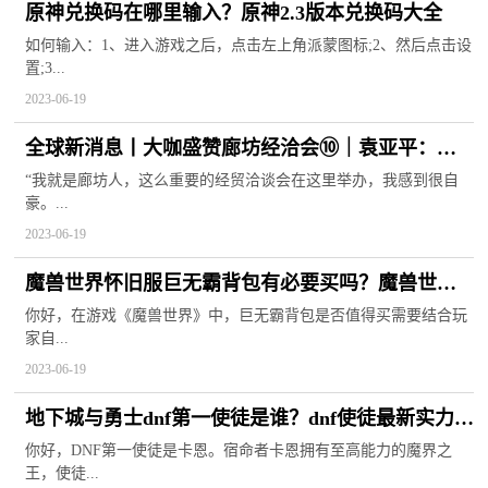
原神兑换码在哪里输入？原神2.3版本兑换码大全
如何输入：1、进入游戏之后，点击左上角派蒙图标;2、然后点击设
置;3...
2023-06-19
全球新消息丨大咖盛赞廊坊经洽会⑩｜袁亚平：希
望把更多河北产品推广到俄语国家
“我就是廊坊人，这么重要的经贸洽谈会在这里举办，我感到很自
豪。...
2023-06-19
魔兽世界怀旧服巨无霸背包有必要买吗？魔兽世界
怀旧服巨无霸背包在哪里买？
你好，在游戏《魔兽世界》中，巨无霸背包是否值得买需要结合玩
家自...
2023-06-19
地下城与勇士dnf第一使徒是谁？dnf使徒最新实力排
名一览
你好，DNF第一使徒是卡恩。宿命者卡恩拥有至高能力的魔界之
王，使徒...