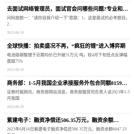
去面试网络管理员，面试官会问哪些问题?专业和非
专业的 天天简讯
问码旅题一：“请你自我介绍一下”思路：1、这是面试的必考题目。
2...
2023-06-19
全球快播：拍卖盛况不再，“疯狂的锂”进入博弈期
电池级碳酸锂于近期均价已升破31万元 吨，较4月下旬低点反弹幅
度超75%
2023-06-19
商务部：1-5月我国企业承接服务外包合同额8159亿
元人民币
证券时报网讯，商务部网站消息，商务部服贸司负责人谈2023年1-5
月我国
2023-06-19
紫建电子：融资净偿还506.35万元，融资余额
6047.23万元（06-16）
2023年6月16日紫建电子融资净偿还506 35万元，融资余额6047 23