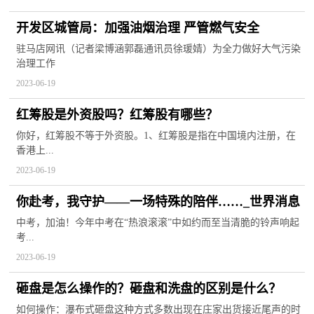
开发区城管局：加强油烟治理 严管燃气安全
驻马店网讯（记者梁博涵郭磊通讯员徐瑗婧）为全力做好大气污染
治理工作
2023-06-19
红筹股是外资股吗？红筹股有哪些？
你好，红筹股不等于外资股。1、红筹股是指在中国境内注册，在
香港上...
2023-06-19
你赴考，我守护——一场特殊的陪伴……_世界消息
中考，加油！今年中考在“热浪滚滚”中如约而至当清脆的铃声响起
考...
2023-06-19
砸盘是怎么操作的？砸盘和洗盘的区别是什么？
如何操作：瀑布式砸盘这种方式多数出现在庄家出货接近尾声的时