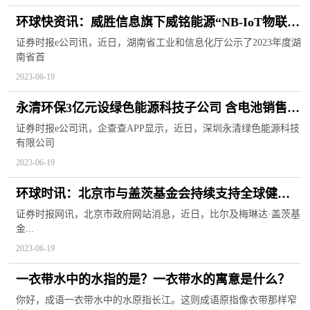
环球快资讯：威胜信息旗下威铭能源“NB-IoT物联网
水表软件V1.0”入选2023年度湖南省首版次软件产品
证券时报e公司讯，近日，湖南省工业和信息化厅公示了2023年度湖
南省首
认定名单
2023-06-19
永清环保3亿元设绿色能源科技子公司 含电池销售业
务 当前热闻
证券时报e公司讯，企查查APP显示，近日，深圳永清绿色能源科技
有限公司
2023-06-19
环球时讯：北京市与盖茨基金会持续支持全球健康
药物研发中心建设
证券时报网讯，北京市政府网站消息，近日，比尔及梅琳达·盖茨基
金...
2023-06-19
一衣带水中的水指的是？一衣带水的寓意是什么？
你好，成语一衣带水中的水原指长江。这则成语原指像衣带那样窄