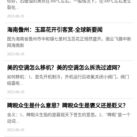
你好，石蜡油的沸点在300℃左右，一般情况下，在500℃左右发生
裂化...
2023-06-19
海南儋州：玉蕊花开引客赏-全球新要闻
图为海南省儋州市中和镇七里村玉蕊花正悄然盛开。骆云飞摄中新
网海南新
2023-06-19
美的空调怎么移机？美的空调怎么拆洗过滤网？
如何移机：1、首先开机制冷，外机运行后收氟关闭小阀门，阀门
结霜有...
2023-06-19
睥睨众生是什么意思？睥睨众生是褒义还是贬义？
含义：1、睥睨众生指的是藐视天下苍生的意思。2、"睥睨"是一个
动词...
2023-06-19