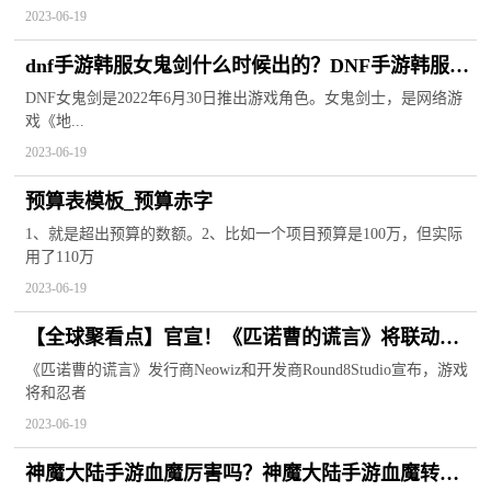
2023-06-19
dnf手游韩服女鬼剑什么时候出的？DNF手游韩服女
鬼剑怎么转职？
DNF女鬼剑是2022年6月30日推出游戏角色。女鬼剑士，是网络游
戏《地...
2023-06-19
预算表模板_预算赤字
1、就是超出预算的数额。2、比如一个项目预算是100万，但实际
用了110万
2023-06-19
【全球聚看点】官宣！《匹诺曹的谎言》将联动
《卧龙》
《匹诺曹的谎言》发行商Neowiz和开发商Round8Studio宣布，游戏
将和忍者
2023-06-19
神魔大陆手游血魔厉害吗？神魔大陆手游血魔转职