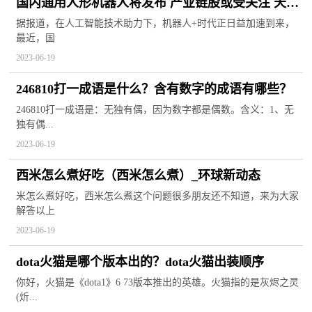
国内通用人形机器人将发布 产业链股或受关注 天天
微头条
据报道，在人工智能技术助力下，机器人+时代正日益加速到来，
最近，国
2023-06-19
246810打一成语是什么？含有数字的成语有哪些？
246810打一成语是：无独有偶，因为数字都是偶数。含义：1、无
独有偶...
2023-06-19
西米怎么煮好吃（西米怎么煮）_环球新动态
米怎么煮好吃，西米怎么煮这个问题很多朋友还不知道，来为大家
解答以上
2023-06-19
dota火猫是哪个版本出的？dota火猫出装顺序
你好，火猫是《dota1》6 73版本推出的英雄。火猫指的是灰烬之灵
(炘...