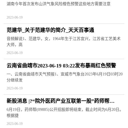
这些地方需要注意
湖南今年首次发布山洪气象风险橙色预警这些地方需要注意
2023-06-19
范建华_关于范建华的简介_天天百事通
音频解说1、范建华，女，1964年生于江苏宜兴，江苏省工艺美术
大师，高
2023-06-19
云南省曲靖市2023-06-19 03:22发布暴雨红色预警
一、云南省曲靖市天气预报1、宣威市气象台2023年6月19日03时20
分继续发
2023-06-19
新股消息 |?“院外医药产业互联第一股”药师帮
(09885)招股即将结束 已获超额认购3.69倍|天天热闻
6月19日，药师帮(09885)公开招股即将结束，截止时间为6月20日。
根据捷
2023-06-19