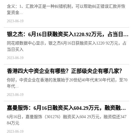
含义：1、汇款冲正是一种纠错机制，可以帮助纠正错误汇款并恢
复资金...
2023-06-19
银之杰：6月16日获融资买入1220.92万元，占当日流
入资金比例12.03%
同花顺数据中心显示，银之杰6月16日获融资买入1220 92万元，占
当日买入
2023-06-19
香港四大中资企业有哪些？正部级央企有哪几家？
你好，中资企业在香港的发展始于20世纪40年代末50年代初，至70
年代...
2023-06-19
嘉曼服饰：6月16日融资买入604.29万元，融资融券
余额3364.19万元 环球热头条
6月16日，嘉曼服饰（301276）融资买入604 29万元，融资偿还347
84万元
2023-06-19