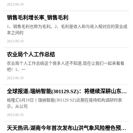
2023-06-19
销售毛利增长率_销售毛利
1、销售毛利也称为毛利。2、毛利是收入和与收入相对应的营业成
本之间的
2023-06-19
农业局个人工作总结
农业局个人工作总结这个很多人还不知道,现在让我们一起来看看
吧！1、一
2023-06-19
全球报道:瑞纳智能(301129.SZ)：将继续深耕山东市
场 积极拓展山东省外市场
格隆汇6月19日丨瑞纳智能(301129 SZ)近期在接待机构调研时表
示，从公司
2023-06-19
天天热讯:湖南今年首次发布山洪气象风险橙色预警