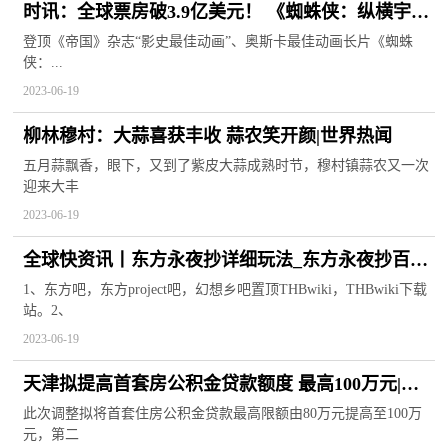
时讯：全球票房破3.9亿美元！ 《蜘蛛侠：纵横宇
宙》新片段动作戏太丝滑
登顶《帝国》杂志“影史最佳动画”、奥斯卡最佳动画长片《蜘蛛
侠：...
2023-06-19
柳林穆村：大蒜喜获丰收 蒜农笑开颜|世界热闻
五月蒜飘香，眼下，又到了紫皮大蒜成熟时节，穆村镇蒜农又一次
迎来大丰
2023-06-19
全球快资讯丨东方永夜抄详细玩法_东方永夜抄百度
云
1、东方吧，东方project吧，幻想乡吧置顶THBwiki，THBwiki下载
站。2、
2023-06-19
天津拟提高首套房公积金贷款额度 最高100万元|天
天快资讯
此次调整拟将首套住房公积金贷款最高限额由80万元提高至100万
元，第二