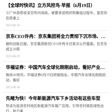
【全球时快讯】立方风控鸟·早报（6月19日）
③广州浪奇收深交所问询函，被要求说明并购重组过程中，是否存
在损害上
2023-06-19
京东CEO许冉：京东集团将全力贯彻下沉市场、技
术服务、国际业务三大战略
据科创板日报，京东集团新任CEO许冉今日首次公开露面。在京东
成立20周
2023-06-19
华福证券：中国汽车全球化刚刚启动，看好产业长
期发展 天天简讯
每经AI快讯，华福证券6月19日研报指出，中国汽车全球化刚刚启
动，看好
2023-06-19
先睹为快！今年新能源汽车下乡活动有这些车型
导读为促进农村地区新能源汽车推广应用，引导农村居民绿色出
行，助力美