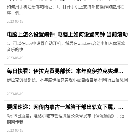
吗？
如何用手机注册邮箱地址：1、打开手机上支持邮箱操作的应用程
序，例...
2023-06-19
电脑上怎么设置闹钟_电脑上如何设置闹钟 当前滚动
1、可以在bios中设置自动开机，然后在windows启动中加入你喜欢
音乐的快
2023-06-19
每日快看：伊拉克贸易部长：本年度伊拉克实现小
麦自给自足
伊拉克贸易部长：本年度伊拉克实现小麦自给自足-饲料行业信息网
2023-06-19
要闻速递：网传内蒙古一城管干部出轨女下属，官
方通报：双方均被停职，正在接受调查
6月19日凌晨，准格尔城市管理微信公众号发布《情况通报》：近
期网传我
2023-06-19