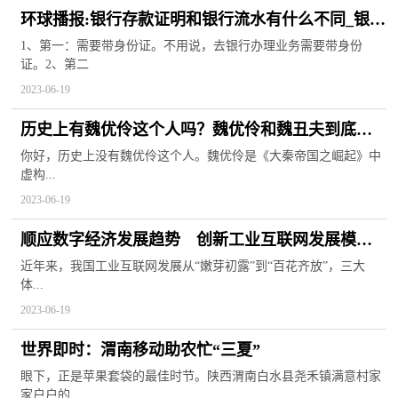
环球播报:银行存款证明和银行流水有什么不同_银行
存款证明
1、第一：需要带身份证。不用说，去银行办理业务需要带身份
证。2、第二
2023-06-19
历史上有魏优伶这个人吗？魏优伶和魏丑夫到底是
什么身份？
你好，历史上没有魏优伶这个人。魏优伶是《大秦帝国之崛起》中
虚构...
2023-06-19
顺应数字经济发展趋势 创新工业互联网发展模式
焦点
近年来，我国工业互联网发展从“嫩芽初露”到“百花齐放”，三大
体...
2023-06-19
世界即时：渭南移动助农忙“三夏”
眼下，正是苹果套袋的最佳时节。陕西渭南白水县尧禾镇满意村家
家户户的