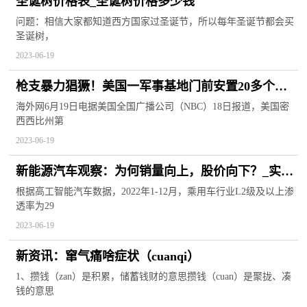
圣诞树价格表_圣诞树价格多少钱
问题：相信大家都知道西方国家过圣诞节，所以每年圣诞节都会买
圣诞树，
2023-06-19
枪支暴力猖獗！美国一军事基地门前安置20多个集
装箱 防止流弹袭击
海外网6月19日电据美国全国广播公司（NBC）18日报道，美国密
西西比州第
2023-06-19
新能源汽车观察：为何销量向上，股价向下？_实时
焦点
根据高工智能汽车数据，2022年1-12月，乘用车行业L2级及以上渗
透率为29
2023-06-19
新资讯：窜气痛啥症状（cuanqi）
1、攒钱（zan）是积累，储蓄钱财的意思攒钱（cuan）是聚拢、凑
钱的意思