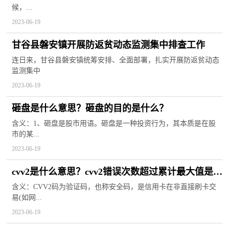
候，...
2023-06-19
甘谷县磐安镇开展防返贫动态监测集中排查工作
连日来，甘谷县磐安镇统筹安排、全面部署，扎实开展防返贫动态
监测集中
2023-06-19
砸盘是什么意思？砸盘的目的是什么？
含义：1、砸盘是股市用语。砸盘是一种投资行为，其本质是在股
市的某...
2023-06-19
cvv2是什么意思？cvv2错误次数超过累计最大值是什
么意思？
含义：CVV2码为验证码，也称安全码，是信用卡在非直接刷卡交
易(如网...
2023-06-19