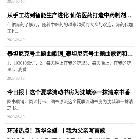
2023-06-19
从手工坊到智能生产进化 仙佑医药打造中药制剂未
来
仙佑膏药了解到，随着中医药的越来越受到大众的欢迎，膏药代加
工也...
2023-06-19
泰坦尼克号主题曲歌词_泰坦尼克号主题曲歌词和中
文翻译-今日热讯
1、103010歌词：2、每天晚上在我的梦里3、每天晚上，在我的梦
里4、我看
2023-06-19
今日报丨这个夏季流动书房为沈城添一抹清凉书香
图书展销、阅读打卡、图书漂流这个夏季流动书房为沈城添一抹清
凉书...
2023-06-19
环球热点！新华全媒+丨我为父亲写首歌