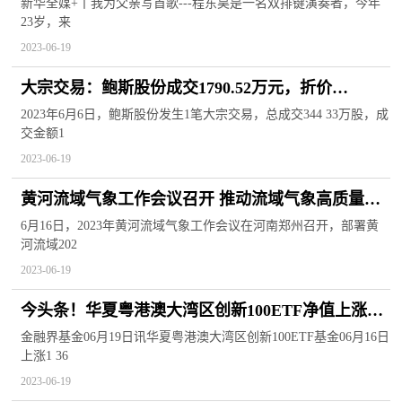
新华全媒+丨我为父亲写首歌---程东昊是一名双排键演奏者，今年
23岁，来
2023-06-19
大宗交易：鲍斯股份成交1790.52万元，折价
3.88%（06-06）_新视野
2023年6月6日，鲍斯股份发生1笔大宗交易，总成交344 33万股，成
交金额1
2023-06-19
黄河流域气象工作会议召开 推动流域气象高质量发
展|环球信息
6月16日，2023年黄河流域气象工作会议在河南郑州召开，部署黄
河流域202
2023-06-19
今头条！华夏粤港澳大湾区创新100ETF净值上涨
1.10% 请保持关注
金融界基金06月19日讯华夏粤港澳大湾区创新100ETF基金06月16日
上涨1 36
2023-06-19