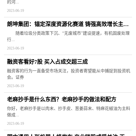
的河...
2023-06-19
朗坤集团：锚定深度资源化赛道 铸强高效增长主引
擎-世界新视野
随着垃圾分类政策下沉、“无废城市”建设提速，有机固废处理
行...
2023-06-19
融资客看好7股 买入占成交超三成
融资客的行为一直备受市场关注，投资者寄望能从中捕捉到投资机
会。证券
2023-06-19
老麻抄手是什么东西？老麻抄手的做法和配方
你好，老麻抄手是以肉末、抄手皮、葱姜蒜末、特麻花椒油为主料
做成...
2023-06-19