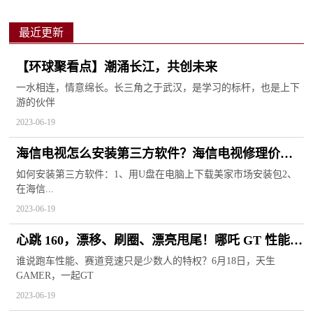
最近更新
【环球聚看点】潮涌长江，共创未来
一水相连，情意绵长。长三角之于武汉，是学习的标杆，也是上下
游的伙伴
2023-06-19
海信电视怎么安装第三方软件？海信电视修理价目
表
如何安装第三方软件：1、用U盘在电脑上下载美家市场安装包2、
在海信...
2023-06-19
心跳 160，漂移、刷圈、漂亮甩尾！哪吒 GT 性能实
测-全球观速讯
谁说跑车性能、赛道竞速只是少数人的特权？6月18日，天生
GAMER，一起GT
2023-06-19