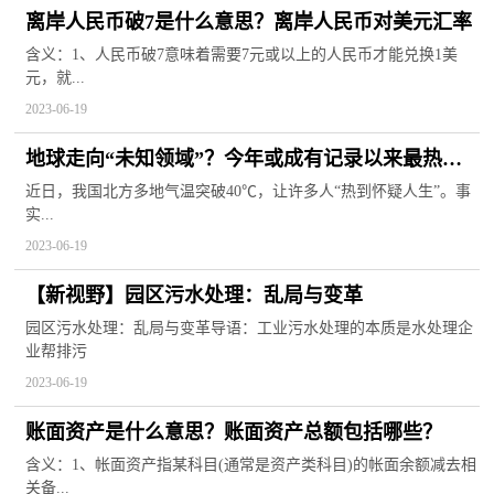
离岸人民币破7是什么意思？离岸人民币对美元汇率
含义：1、人民币破7意味着需要7元或以上的人民币才能兑换1美
元，就...
2023-06-19
地球走向“未知领域”？今年或成有记录以来最热一
年 全球快看
近日，我国北方多地气温突破40℃，让许多人“热到怀疑人生”。事
实...
2023-06-19
【新视野】园区污水处理：乱局与变革
园区污水处理：乱局与变革导语：工业污水处理的本质是水处理企
业帮排污
2023-06-19
账面资产是什么意思？账面资产总额包括哪些？
含义：1、帐面资产指某科目(通常是资产类科目)的帐面余额减去相
关备...