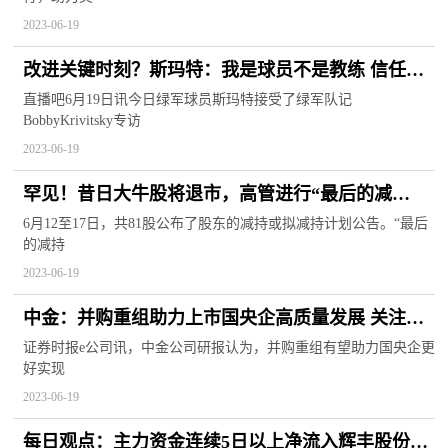
2023-06-19
改进关键时刻？斯玛特：我是球员不是教练 信任马
祖拉和冠军助教|热消息
直播吧6月19日讯今日绿军球员斯玛特接受了绿军队记
BobbyKrivitsky专访
2023-06-19
罕见！昔日大牛股将退市，高管进行“最后的减
持”！两千亿巨无霸遭超70亿元减持，新一波减持来
6月12至17日，共81股公布了股东的减持或拟减持计划公告。“最后
的减持
袭|环球新动态
2023-06-19
中金：并购重组助力上市国央企高质量发展 关注三
类领域投资机会 热点在线
证券时报e公司讯，中金公司研报认为，并购重组有望助力国央企更
好实现
2023-06-19
每日观点：主力资金连续5日以上净流入辉丰股份等