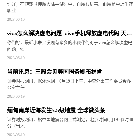
哪个好？
你好，在游戏《神魔大陆手游》中，血魔很厉害。血魔是中近生存
职业...
2023-06-19
vivo怎么解决虚电问题_vivo手机释放虚电代码 天天
快看
你们好，最近小未来发现有诸多的小伙伴们对于vivo怎么解决虚电
问题，vi
2023-06-19
当前讯息：王毅会见美国国务卿布林肯
证券时报网讯，据环球网，6月19日上午，中央外事工作委员会办
公室主任
2023-06-19
缅甸南岸近海发生5.5级地震 全球微头条
证券时报网讯，据中国地震台网正式测定，北京时间6月19日9时40
分（当地
2023-06-19