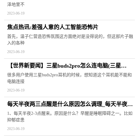
泽地里不
2023-06-19
焦点热讯:差强人意的人工智能恐怖片
首先，温子仁营造恐怖氛围这方面绝对是没得说的，但这部片子融
入的各种
2023-06-19
【世界新要闻】三星buds2pro怎么连电脑(三星
buds2连接电脑)
很多用户使用三星buds2pro耳机的时候，想知道这个耳机能不能和
电脑连接
2023-06-19
每天半夜两三点醒是什么原因怎么调理_每天半夜两
三点醒是什么原因
1、每天半夜2-3点醒来。原因是什么？早醒是睡眠障碍之一。比如
抑郁症患
2023-06-19