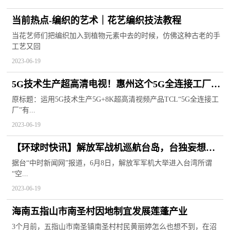
当前热点-编织的艺术｜花艺编织技法教程
当花艺师们把编织加入到植物元素中去的时候，仿佛这种古老的手
工艺又回
2023-06-19
5G技术生产超高清电视！惠州这个5G全连接工厂了
解一下 当前热点
原标题：运用5G技术生产5G+8K超高清视频产品TCL“5G全连接工
厂”有...
2023-06-19
【环球时快讯】解放军战机巡航台岛，台独妄想必
败
据台“中时新闻网”报道，6月8日，解放军军机大举进入台湾所谓
“空...
2023-06-19
海南五指山市南圣村因地制宜发展莲蓬产业
3个月前，五指山市南圣镇南圣村村民黄丽婷怎么也想不到，在沼