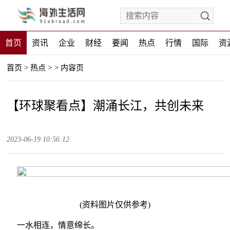
首页
资讯
企业
财经
要闻
热点
行情
国际
资
>
首页
>
热点
>
内容页
【环球聚看点】潮涌长江，共创未来
2023-06-19 10:56:12
(资料图片仅供参考)
一水相连，情意绵长。