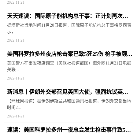
2022-11-21
天天速读：国际原子能机构总干事：正计划再次访
问俄罗斯和乌克兰
据塔斯社当地时间11月20日报道，国际原子能机构总干事格罗西表
示，...
2022-11-21
美国科罗拉多州夜店枪击案已致5死25伤 枪手被顾客
制伏 世界即时看
美国警方在事发夜店调查（美联社报道截图）海外网11月21日电据
美联...
2022-11-21
新消息丨伊朗外交部召见英国大使，强烈抗议英方
未能阻止暴力团体袭击伊使馆
【环球网报道】据伊朗伊斯兰共和国通讯社报道，伊朗外交部当地
时间2...
2022-11-21
速读：美国科罗拉多州一夜总会发生枪击事件致5死