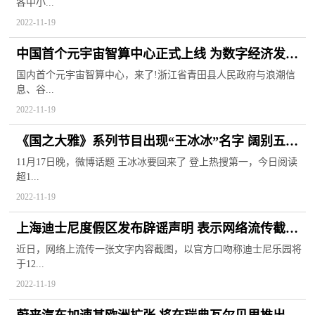
各中小...
2022-11-19
中国首个元宇宙智算中心正式上线 为数字经济发展
的重要趋势
国内首个元宇宙智算中心，来了!浙江省青田县人民政府与浪潮信
息、谷...
2022-11-19
《国之大雅》系列节目出现“王冰冰”名字 阔别五个
月后即将回归
11月17日晚，微博话题 王冰冰要回来了 登上热搜第一，今日阅读
超1...
2022-11-19
上海迪士尼度假区发布辟谣声明 表示网络流传截图
为虚假消息
近日，网络上流传一张文字内容截图，以官方口吻称迪士尼乐园将
于12...
2022-11-19