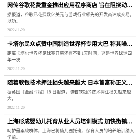
网传谷歌花费重金推出应用程序商店 旨在阻挠动视
与拳头游戏
据报道，谷歌已花费数亿美元与游戏行业领先的开发商达成交易，
以劝...
2022-11-20
卡塔尔民众点赞中国制造世界杯专用大巴 称其噪音
小还上档次
距离卡塔尔世界杯足球赛开幕还有不到1天时间，这是世界球迷四
年一次...
2022-11-20
随着软银技术押注损失越来越大 日本首富孙正义个
人欠债高达50亿美元
据英国《金融时报》18 日报道，随着软银的技术押注损失越来越
大，...
2022-11-20
上海形成婴幼儿托育从业人员培训模式 加快街镇普
惠性托育点覆盖率
呵护最柔软群体，上海已将幼儿园托班、保育人员的培养培训纳入
学前...