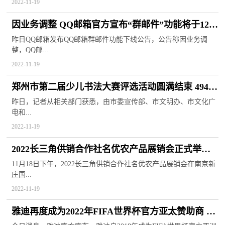
2022-11-19
因业务调整 QQ邮箱官方宣布“群邮件”功能将于12月
10日下线
昨日QQ邮箱发布QQ邮箱群邮件功能下线公告，公告称因业务调
整，QQ邮...
2022-11-19
郑州市第二届少儿书法大赛评选活动圆满结束 494幅
作品进入终评
昨日，记者从相关部门获悉，由市委宣传部、市文明办、市文化广
电和...
2022-11-19
2022长三角供销合作社名优农产品展销会正式举办
超450家企业参与
11月18日下午，2022长三角供销合作社名优农产品展销会在南京新
庄国...
2022-11-19
雅迪再度成为2022年FIFA世界杯官方亚太赞助商 提