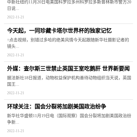
18伤
中新社纽约11月20日电美国科罗拉多州科罗拉多斯普林斯市警方20
日说...
2022-11-21
今天起，一同珍藏卡塔尔世界杯的独家记忆
↑点击视频，别错过多哈的绝美风情今天起跟随新华社摄影记者的
镜头...
2022-11-21
外媒：查尔斯三世禁止英国王室吃鹅肝 世界新要闻
据法新社18日报道，动物权益保护机构善待动物组织当天说，英国
国王...
2022-11-21
环球关注：国会分裂将加剧美国政治纷争
新华社华盛顿11月19日电（国际观察）国会分裂将加剧美国政治纷
争新...
2022-11-21