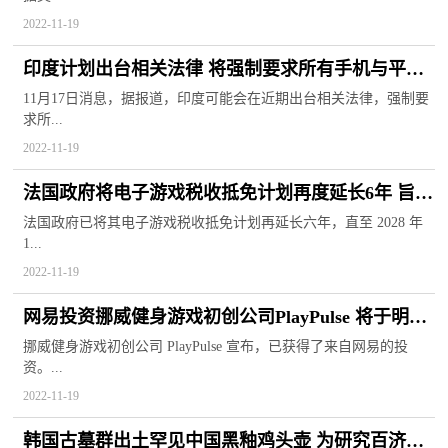
2022-11-19
印度计划出台相关法律 将强制要求所有手机与平板
使用USB-C接口
11月17日消息，据报道，印度可能会在近期出台相关法律，强制要
求所...
2022-11-19
法国政府将电子游戏税收抵免计划再度延长6年 旨在
使其更加精简
法国政府已将其电子游戏税收抵免计划再延长六年，直至 2028 年
1...
2022-11-19
网易投资挪威健身游戏初创公司PlayPulse 将于明年
推出首款产品
挪威健身游戏初创公司 PlayPulse 宣布，已获得了来自网易的投
资。...
2022-11-19
韩国古墓群出土罕见中国黑釉鸡头壶 为研究百济殡