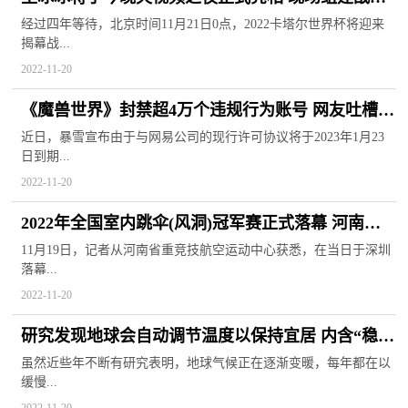
进行游戏比拼
经过四年等待，北京时间11月21日0点，2022卡塔尔世界杯将迎来
揭幕战...
2022-11-20
《魔兽世界》封禁超4万个违规行为账号 网友吐槽倒
也不必这么敬业
近日，暴雪宣布由于与网易公司的现行许可协议将于2023年1月23
日到期...
2022-11-20
2022年全国室内跳伞(风洞)冠军赛正式落幕 河南健
儿展示霸主实力
11月19日，记者从河南省重竞技航空运动中心获悉，在当日于深圳
落幕...
2022-11-20
研究发现地球会自动调节温度以保持宜居 内含“稳定
反馈”特殊机制
虽然近些年不断有研究表明，地球气候正在逐渐变暖，每年都在以
缓慢...