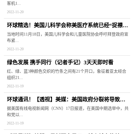
客机1...
2022-11-20
环球精选！美国儿科学会称美医疗系统已经“捉襟见
肘”
当地时间11月18日，美国儿科学会和儿童医院协会呼吁拜登政府宣
布紧...
2022-11-20
绿色发展 携手同行（记者手记）3天天即时看
红、绿、蓝3种颜色交织的竹条之间有21个开口，象征着亚太经合
组织21...
2022-11-19
环球通讯！【透视】美媒：美国政府分裂将导致经
济遭灾难性打击
据美国有线电视新闻网（CNN）17日报道，在美国中期选举中，共
和党以...
2022-11-19