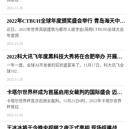
2022-11-20
2022年CTBUH全球年度颁奖盛会举行 青岛海天中心
获亚洲最佳高层建筑
近日，2022年世界高层建筑与都市人居学会(简称CTBUH)全球大会
年度颁...
2022-11-20
2022科大讯飞年度黑科技大秀将在合肥举办 开展顶
尖思想交流盛宴
一年一度，全球AI开发者的狂欢盛宴来了。11月17日，科大讯飞全
球102...
2022-11-20
卡塔尔世界杯成为首届启用女裁判的国际盛会 迈出
历史以来新步伐
卡塔尔世界杯首次启用女裁判。11月21日0时，2022年卡塔尔世界
杯将拉...
2022-11-20
王冰冰将于今晚央视频之夜正式亮相 现场组建战队