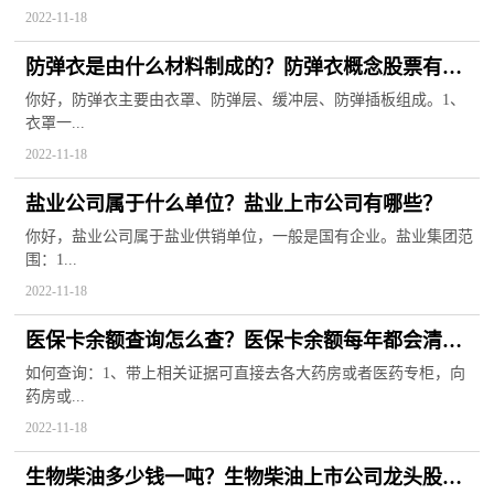
2022-11-18
防弹衣是由什么材料制成的？防弹衣概念股票有哪
些？
你好，防弹衣主要由衣罩、防弹层、缓冲层、防弹插板组成。1、
衣罩一...
2022-11-18
盐业公司属于什么单位？盐业上市公司有哪些？
你好，盐业公司属于盐业供销单位，一般是国有企业。盐业集团范
围：1...
2022-11-18
医保卡余额查询怎么查？医保卡余额每年都会清零
吗？
如何查询：1、带上相关证据可直接去各大药房或者医药专柜，向
药房或...
2022-11-18
生物柴油多少钱一吨？生物柴油上市公司龙头股有