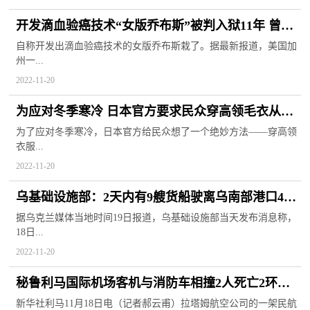
开发滴血验癌技术“女版乔布斯”被判入狱11年 曾是
硅谷最耀眼新星
自称开发出滴血验癌技术的女版乔布斯栽了。据最新报道，美国加
州一...
2022-11-20
为应对冬季寒冷 日本官方要求民众穿高领毛衣从而
可使颈部保暖
为了应对冬季寒冷，日本官方给民众想了一个绝妙方法——穿高领
衣服...
2022-11-20
乌基础设施部：2天内有9艘货船驶离乌南部港口4天
天快播报
据乌克兰媒体当地时间19日报道，乌基础设施部当天发布消息称，
18日...
2022-11-20
秘鲁利马国际机场客机与消防车相撞2人死亡2环球
动态
新华社利马11月18日电（记者郝云甫）拉塔姆航空公司的一架民航