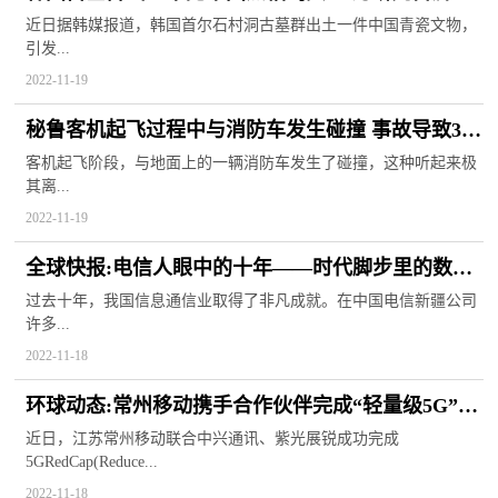
葬文化提供史料
近日据韩媒报道，韩国首尔石村洞古墓群出土一件中国青瓷文物，
引发...
2022-11-19
秘鲁客机起飞过程中与消防车发生碰撞 事故导致36
名旅客受到伤害
客机起飞阶段，与地面上的一辆消防车发生了碰撞，这种听起来极
其离...
2022-11-19
全球快报:电信人眼中的十年——时代脚步里的数字
跃迁
过去十年，我国信息通信业取得了非凡成就。在中国电信新疆公司
许多...
2022-11-18
环球动态:常州移动携手合作伙伴完成“轻量级5G”技
术测试
近日，江苏常州移动联合中兴通讯、紫光展锐成功完成
5GRedCap(Reduce...
2022-11-18