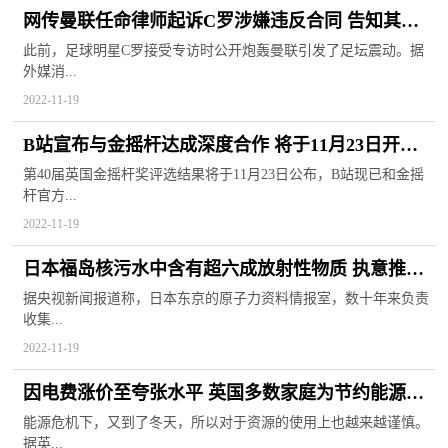
网传曼联任命律师起诉C罗涉嫌违反合同 告知其世
界杯后不必返队
此前，足球明星C罗接受专访时公开炮轰曼联引发了足坛震动。据
外媒消...
2022-11-19
B站宣布与金摇杆达成深度合作 将于11月23日开启
颁奖典礼直播
第40届英国金摇杆奖评选结果将于11月23日公布，B站现已和金摇
杆官方...
2022-11-19
日本福岛核污水中含有超六成放射性物质 执意推进
其排海计划
据央视新闻报道称，日本东京的原子力资料情报室，数十年来负责
收集...
2022-11-19
因电费涨价至夸张水平 英国多数家庭为节约能源开
支选择物理保暖
能源危机下，又到了冬天，所以对于资源的使用上也越来越谨慎。
据英...