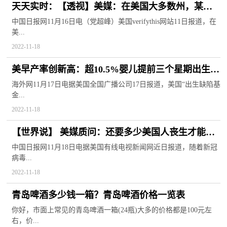
天天实时：【透视】美媒：在美国大多数州，某种
形式的奴隶制仍合法存在
中国日报网11月16日电（党超峰）美国verifythis网站11日报道，在
美...
2022-11-18
美早产率创新高：超10.5%婴儿提前三个星期出生
有色人种及贫困人口“最受伤”0世界速看
海外网11月17日电据美国全国广播公司17日报道，美国“出生缺陷基
金...
2022-11-18
【世界说】 美媒质问：还要多少美国人丧生才能增
加对美国公共服务的支持？1焦点日报
中国日报网11月18日电据美国有线电视新闻网近日报道，随着新冠
病毒...
2022-11-18
青岛啤酒多少钱一箱？青岛啤酒价格一览表
你好，市面上常见的青岛啤酒一箱(24瓶)大多的价格都是100元左
右，价...