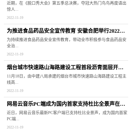
称“傻悲”是生存智慧
近期，在《脱口秀大会》第五季总决赛，夺冠大热门鸟鸟再度语出
惊人...
2022-11-19
为推进食品药品安全宣传教育 安徽合肥举行2022安
全知识大讲堂活动
为持续推进食品药品安全宣传教育，带动全市积极参与食品药品安
全治...
2022-11-19
烟台城市快速路山海路建设工程首段沥青面层开始
摊铺 确保施工质量
11月18日，由中建八局承建的烟台市城市快速路山海路建设工程主
线高...
2022-11-19
网易云音乐PC端成为国内首家支持杜比全景声在线
平台 丰富听众选择
近日，网易云音乐最新PC客户端已支持杜比全景声，成为国内首家
PC端...
2022-11-19