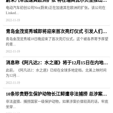
蔚来汽车加速其欧洲扩张 将在瑞典瓦尔贝里推出首
个动力电池换电站
电动汽车初创公司Nio(蔚来)正在加速其在欧洲的扩张。该公司在
Linked...
2022-11-19
青岛金茂览秀城即将迎来首次亮灯仪式 引发人们对
未来生活的遐想
青岛金茂览秀城18日晚迎来了首次亮灯仪式，这个被各界寄予厚望
的青...
2022-11-19
消息称《阿凡达2：水之道》将于12月15日在内地上
映 片长超3小时
此前，《阿凡达2：水之道》已经在全球多地定档，北美上映时间
为12月...
2022-11-19
10条珍贵野生保护动物长江鲟遭非法捕捞 总涉案金
额高达千万元
非法盗猎、捕捞国家一级保护动物，如果涉案价值较高的话，牢底
坐穿...