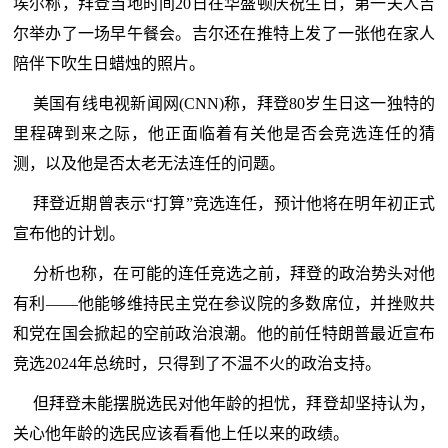
埃尔称，拜登当地时间20日在华盛顿庆祝生日，第一夫人吉
尔举办了一场早午餐会。吉尔还在推特上发了一张他在家人
陪伴下吹生日蜡烛的照片。
美国有线电视新闻网(CNN)称，拜登80岁生日这一独特的
里程碑到来之际，他正面临着有关他是否会竞选连任的猜
测，以及他是否太老无法连任的问题。
拜登近期曾表示“打算”竞选连任，预计他将在明年初正式
宣布他的计划。
分析也称，在可能的连任竞选之前，拜登的政治势头对他
有利——他能够维持民主党在参议院的多数席位，并挫败共
和党在国会掀起的空前政治浪潮。他的前任特朗普最近宣布
竞选2024年总统时，只得到了不温不火的政治支持。
但拜登未能摆脱选民对他年龄的担忧，拜登却坚持认为，
关心他年龄的选民应该看看他上任以来的政绩。