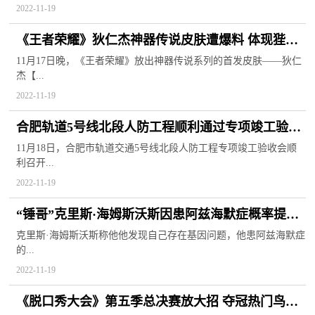
2022-11-19
《王者荣耀》狄仁杰神器传说皮肤遭爆料 体现狴犴
令所蕴含神秘力量
11月17日晚，《王者荣耀》放出神器传说系列的首发皮肤——狄仁
杰【...
2022-11-19
合肥轨道5号线北段人防工程顺利通过专项竣工验收
年底实现开通运营
11月18日，合肥市轨道交通5号线北段人防工程专项竣工验收会顺
利召开...
2022-11-19
“锤哥”克里斯·海姆斯沃斯因患阿兹海默症概率提升
决定将暂时息影
克里斯·海姆斯沃斯称他他发现自己存在基因问题，他患阿兹海默症
的...
2022-11-19
《脱口秀大会》第五季总决赛放大招 夺冠热门鸟鸟