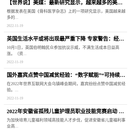
【世界说】美媒：最新研究显示，越来越多的美国
原住民和黑人儿童经历过种族歧视
根据发表在美国《骨科医学杂志》上的一项研究显示，美国越来越
多的...
2022-11-19
英国生活水平或将出现最严重下降 专家警告：经济
增长惨淡年代来临4天天热点评
10月1日，英国伯明翰民众参加抗议示威，不满生活成本日益高
涨。（资...
2022-11-19
国外嘉宾点赞中国减贫经验：“数字赋能”“可持续发
展”
在2022年世界互联网大会乌镇峰会期间，嘉宾纷纷点赞中国减贫经
验。...
2022-11-19
2022年安徽省孤残儿童护理员职业技能竞赛启动 加
速高技能人才步伐
为加快培育儿童福利领域高技能人才步伐，促进安徽省儿童福利事
业高...