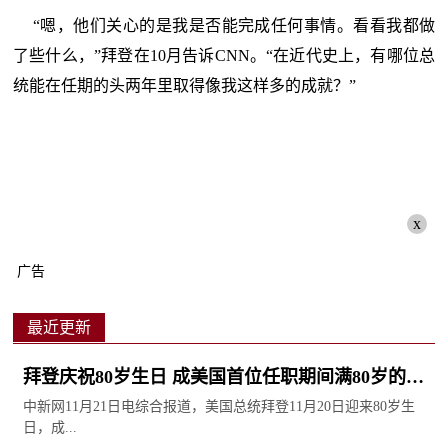
“嗯，他们关心的是我是否能完成任何事情。看看我都做
了些什么，”拜登在10月告诉CNN。“在近代史上，有哪位总
统能在任期的头两年里取得像我这样多的成就？”
x
广告
最近更新
拜登庆祝80岁生日 成美国首位任职期间满80岁的总
统 天天讯息
中新网11月21日电综合报道，美国总统拜登11月20日迎来80岁生
日，成...