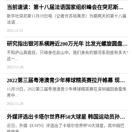
当前速读：第十八届法语国家组织峰会在突尼斯开
幕
新华社突尼斯11月19日电（记者许苏培黄灵）为期两天的第十八届
法语...
2022-11-21
研究指出银河系横跨近200万光年 比发光螺旋圆盘宽
至15倍以上
不知庐山真面目，只缘身在此山中。我们身处的银河系到底有多大?
这一...
2022-11-20
2022第三届粤港澳青少年棒球精英赛拉开帷幕 现场
勤奋挥洒汗水
11月19日，2022第三届粤港澳青少年棒球精英赛在深圳福田香蜜体
育中...
2022-11-20
外媒评选出卡塔尔世界杯50大球星 韩国运动员孙兴
慜位居第13位
近日，外媒《ESPN》评选出了卡塔尔世界杯50大球星，其中姆巴
佩居首...