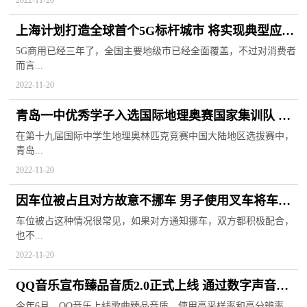
2022-11-20
上海计划打造全球首个5G标杆城市 将实现典型应用
场景精准覆盖
5G商用已经三年了，全国主要地级市已经全面覆盖，不过对消费者
而言...
2022-11-20
青岛一中优秀学子入选国际地理奥赛国家集训队 多
维度培养核心素质
在第十九届国际中学生地理奥林匹克竞赛中国大陆地区选拔赛中，
青岛...
2022-11-20
因车位被占且对方故意不挪车 男子使用叉车将车扔
进流花溪里
车位被占这种情况很常见，如果对方通知挪车，双方都积极配合，
也不...
2022-11-20
QQ音乐宣布臻品音质2.0正式上线 通过数字声音增
强引擎进阶技术
今年6月，QQ音乐上线歌曲臻品音质，使用高采样率和高分辨率，