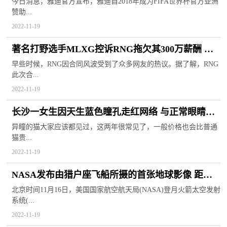
供全球影响力
今日消息，雅迪官方宣布，雅迪自2018年成为FIFA世界杯官方亚洲
赞助...
2022-11-19
著名打野选手MLXG控诉RNG拖欠其300万薪酬 将
继续进行上诉
早些时候，RNG因合同风波受到了众多网友的热议。据了解，RNG
此次合...
2022-11-19
长沙一女生因天生蓝色瞳孔走红网络 与正常眼睛的
视觉功能毫无区别
异瞳的猫大家应该都见过，这两年很常见了，一般价格也会比普通
猫贵...
2022-11-19
NASA发布由猎户座飞船所摄的首张地球影像 距上
次拍照已有50年
北京时间11月16日，美国国家航空航天局(NASA)登月火箭太空发射
系统(...
2022-11-19