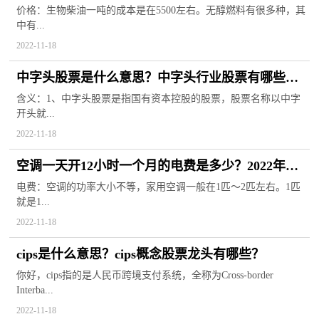
哪些？
价格：生物柴油一吨的成本是在5500左右。无醇燃料有很多种，其
中有...
2022-11-18
中字头股票是什么意思？中字头行业股票有哪些公
司？
含义：1、中字头股票是指国有资本控股的股票，股票名称以中字
开头就...
2022-11-18
空调一天开12小时一个月的电费是多少？2022年家
庭电费阶梯价格表
电费：空调的功率大小不等，家用空调一般在1匹～2匹左右。1匹
就是1...
2022-11-18
cips是什么意思？cips概念股票龙头有哪些？
你好，cips指的是人民币跨境支付系统，全称为Cross-border
Interba...
2022-11-18