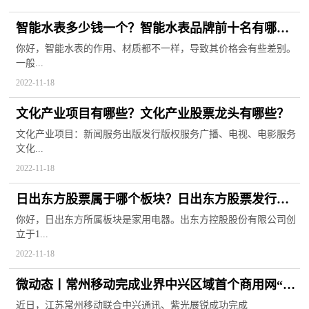
智能水表多少钱一个？智能水表品牌前十名有哪
些？
你好，智能水表的作用、材质都不一样，导致其价格会有些差别。
一般...
2022-11-18
文化产业项目有哪些？文化产业股票龙头有哪些？
文化产业项目：新闻服务出版发行版权服务广播、电视、电影服务
文化...
2022-11-18
日出东方股票属于哪个板块？日出东方股票发行价
是多少？
你好，日出东方所属板块是家用电器。出东方控股股份有限公司创
立于1...
2022-11-18
微动态丨常州移动完成业界中兴区域首个商用网“轻
量级5G”技术测试
近日，江苏常州移动联合中兴通讯、紫光展锐成功完成