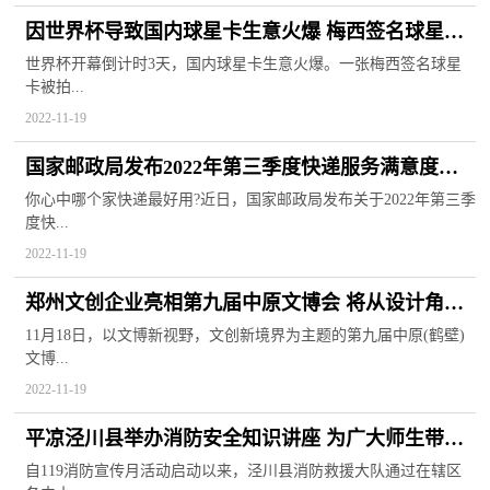
因世界杯导致国内球星卡生意火爆 梅西签名球星卡
被拍卖出32万元
世界杯开幕倒计时3天，国内球星卡生意火爆。一张梅西签名球星
卡被拍...
2022-11-19
国家邮政局发布2022年第三季度快递服务满意度调
查 京东荣登榜首
你心中哪个家快递最好用?近日，国家邮政局发布关于2022年第三季
度快...
2022-11-19
郑州文创企业亮相第九届中原文博会 将从设计角度
讲好河南故事
11月18日，以文博新视野，文创新境界为主题的第九届中原(鹤壁)
文博...
2022-11-19
平凉泾川县举办消防安全知识讲座 为广大师生带来
丰富多彩的课堂盛宴
自119消防宣传月活动启动以来，泾川县消防救援大队通过在辖区