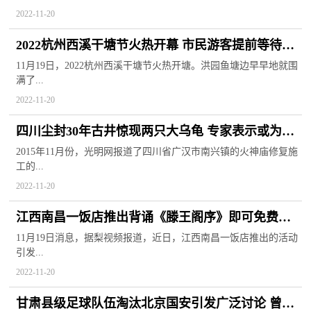
2022-11-20
2022杭州西溪干塘节火热开幕 市民游客提前等待观
看“浑水摸鱼”之战
11月19日，2022杭州西溪干塘节火热开塘。洪园鱼塘边早早地就围
满了...
2022-11-20
四川尘封30年古井惊现两只大乌龟 专家表示或为前
人扔下的外侵物种
2015年11月份，光明网报道了四川省广汉市南兴镇的火神庙修复施
工的...
2022-11-20
江西南昌一饭店推出背诵《滕王阁序》即可免费活
动 引发市民围观
11月19日消息，据梨视频报道，近日，江西南昌一饭店推出的活动
引发...
2022-11-20
甘肃县级足球队伍淘汰北京国安引发广泛讨论 曾制