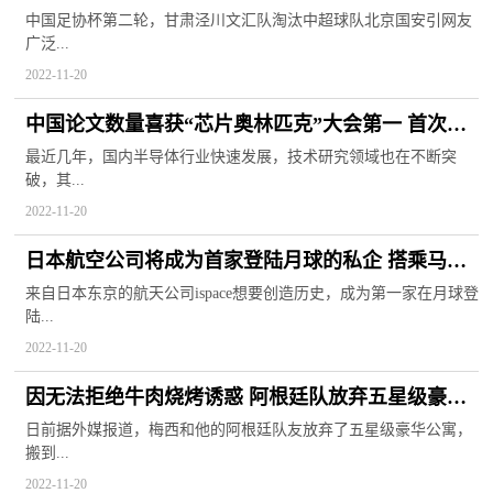
定严密训练计划
中国足协杯第二轮，甘肃泾川文汇队淘汰中超球队北京国安引网友
广泛...
2022-11-20
中国论文数量喜获“芯片奥林匹克”大会第一 首次赶
超美国与韩国
最近几年，国内半导体行业快速发展，技术研究领域也在不断突
破，其...
2022-11-20
日本航空公司将成为首家登陆月球的私企 搭乘马斯
克SpaceX猎鹰火箭
来自日本东京的航天公司ispace想要创造历史，成为第一家在月球登
陆...
2022-11-20
因无法拒绝牛肉烧烤诱惑 阿根廷队放弃五星级豪华
公寓选择学生宿舍
日前据外媒报道，梅西和他的阿根廷队友放弃了五星级豪华公寓，
搬到...
2022-11-20