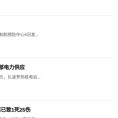
和预防中心4日发...
部电力供应
，扎波罗热核电站...
已致1死25伤