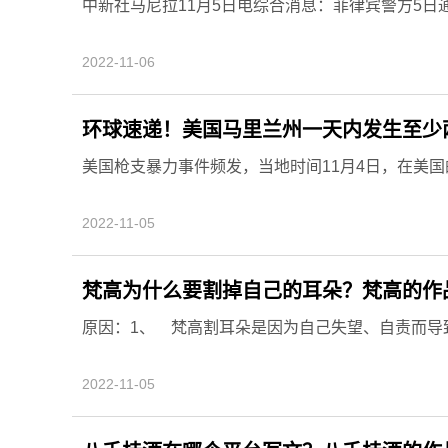
中新社马尼拉11月5日电综合消息：菲律宾警方5日通
2022-11-06
环球速递！美国马里兰州一天内发生至少两
美国枪支暴力事件频发，当地时间11月4日，在美国的
2022-11-05
梵高为什么要割掉自己的耳朵？梵高的作
原因：1、 梵高割耳朵是因为自己失望、自责而导致的。
2022-11-05