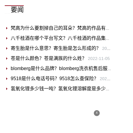
要闻
梵高为什么要割掉自己的耳朵？梵高的作品有哪些？
2022-
八千桂酒在哪个平台写文？八千桂酒的作品集有哪些？
202
寄生胎是什么意思？寄生胎是怎么形成的？
2022-11-05
苍是什么颜色？苍是满族的什么姓？
2022-11-05
blomberg是什么品牌？blomberg洗衣机售后服务电话
2022
9518是什么电话号码？9518怎么查保险？
2022-11-04
氢氧化锂多少钱一吨？氢氧化锂溶解度是多少？
2022-11-0
x