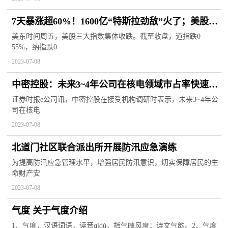
7天暴涨超60%！1600亿“特斯拉劲敌”火了；美股尾
盘突然跳水！中概股集体爆发
美东时间周五，美股三大指数集体收跌。截至收盘，道指跌0
55%，纳指跌0
2023-07-08
中密控股：未来3~4年公司在核电领域市占率快速提
升是一个确定性比较高的事件
证券时报e公司讯，中密控股在接受机构调研时表示，未来3~4年公
司在核电
2023-07-08
北道门社区联合派出所开展防汛应急演练
为提高防汛应急管理水平，增强居民防汛意识，切实保障居民的生
命财产安
2023-07-08
气度 关于气度介绍
1、气度，汉语词语，读音qìdù，指气魄风度；诗文气韵。2、气度