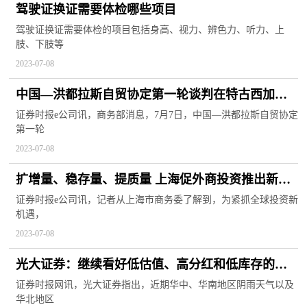
驾驶证换证需要体检哪些项目
驾驶证换证需要体检的项目包括身高、视力、辨色力、听力、上
肢、下肢等
2023-07-08
中国—洪都拉斯自贸协定第一轮谈判在特古西加尔
巴举行
证券时报e公司讯，商务部消息，7月7日，中国—洪都拉斯自贸协定
第一轮
2023-07-08
扩增量、稳存量、提质量 上海促外商投资推出新计
划
证券时报e公司讯，记者从上海市商务委了解到，为紧抓全球投资新
机遇，
2023-07-08
光大证券：继续看好低估值、高分红和低库存的消
费品标的
证券时报网讯，光大证券指出，近期华中、华南地区阴雨天气以及
华北地区