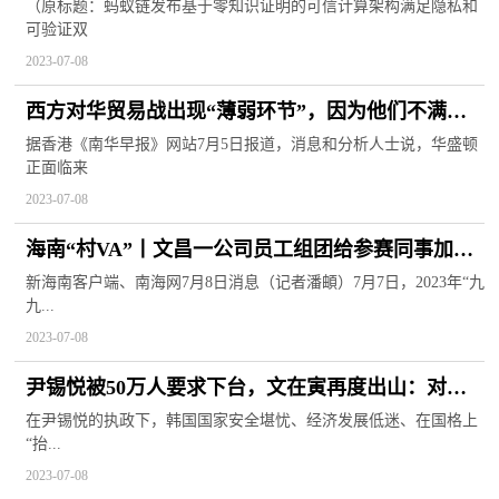
（原标题：蚂蚁链发布基于零知识证明的可信计算架构满足隐私和
可验证双
2023-07-08
西方对华贸易战出现“薄弱环节”，因为他们不满
——
据香港《南华早报》网站7月5日报道，消息和分析人士说，华盛顿
正面临来
2023-07-08
海南“村VA”丨文昌一公司员工组团给参赛同事加油
打气
新海南客户端、南海网7月8日消息（记者潘頔）7月7日，2023年“九
九...
2023-07-08
尹锡悦被50万人要求下台，文在寅再度出山：对朝
政策倒行逆施
在尹锡悦的执政下，韩国国家安全堪忧、经济发展低迷、在国格上
“抬...
2023-07-08