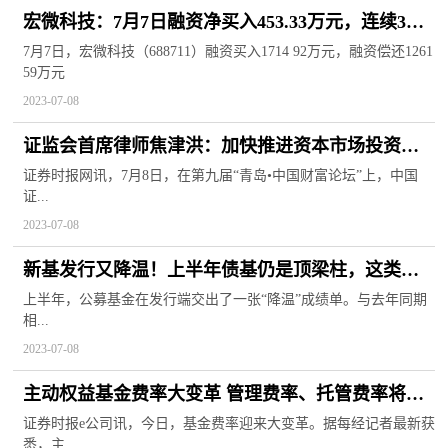
宏微科技：7月7日融资净买入453.33万元，连续3日
累计净买入1133.6万元
7月7日，宏微科技（688711）融资买入1714 92万元，融资偿还1261
59万元
2023-07-08
证监会首席律师焦津洪：加快推进资本市场投资端
的改革十分紧迫
证券时报网讯，7月8日，在第九届“青岛•中国财富论坛”上，中国
证...
2023-07-08
新基发行又降温！上半年债基仍是顶梁柱，这类基
金分化明显
上半年，公募基金在发行端交出了一张“降温”成绩单。与去年同期
相...
2023-07-08
主动权益基金费率大变革 管理费率、托管费率将降
至不超过1.2%、0.2%
证券时报e公司讯，今日，基金费率迎来大变革。据每经记者最新获
悉，主