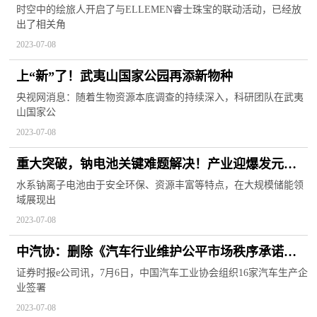
ellemen联动海报一览
时空中的绘旅人开启了与ELLEMEN睿士珠宝的联动活动，已经放
出了相关角
2023-07-08
上“新”了！武夷山国家公园再添新物种
央视网消息：随着生物资源本底调查的持续深入，科研团队在武夷
山国家公
2023-07-08
重大突破，钠电池关键难题解决！产业迎爆发元
年，这些公司投产进度曝光，北上资金加码4股超亿
水系钠离子电池由于安全环保、资源丰富等特点，在大规模储能领
域展现出
元
2023-07-08
中汽协：删除《汽车行业维护公平市场秩序承诺
书》中表意不当条款
证券时报e公司讯，7月6日，中国汽车工业协会组织16家汽车生产企
业签署
2023-07-08