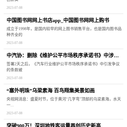
2023-07-08
中国图书网网上书店app_中国图书网网上购书
成立于1998年，是国内较早的网上图书销售平台，也是国内图书品
种齐全的
2023-07-08
中汽协：删除《维护公平市场秩序承诺书》中涉价
格表述，有违反垄断法精神
签署2天之后，《汽车行业维护公平市场秩序承诺书》中引发争议
的条款被
2023-07-08
“塞外明珠”乌梁素海 百鸟翔集美景如画
央视网消息：盛夏时节，位于黄河“几字弯”顶部的乌梁素海，水天
一...
2023-07-08
突破900万！深圳地铁客运量再创历史新高