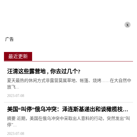
x
广告
最近更新
汪清这些露营地 , 你去过几个?
夏天最热的休闲方式非露营莫属草地、帐篷、烧烤……在大自然中
放飞...
2023-07-08
美国“叫停”俄乌冲突：泽连斯基递出和谈橄榄枝，
日本成最大输家
摘要:近期，美国在俄乌冲突中采取出人意料的行动，突然发出“叫
停”...
2023-07-08