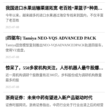
我国进口水果运输渠道拓宽 老百姓“果篮子”种类多
样
今年以来，越来越多的进口水果通过海空专线来到国内，不仅丰富
了老百姓
2023-07-08
[四驱车] Tamiya NEO-VQS ADVANCED PACK
Tamiya田宫模型复刻推出NEO-VQSADVANCEDPACK轨道四驱车，
使用VZ底盘，
2023-07-08
惊呆了，550多家机构关注，人形机器人最牛股爆
热！这些优质高成长股被盯上
近一周机构调研个股数量有近300只，步科股份成为调研机构数量
最多的股
2023-07-08
浙商证券：未来中药有望进入新产品驱动时代
证券时报网讯，浙商证券指出，中药行业处于行业出清之后的经营