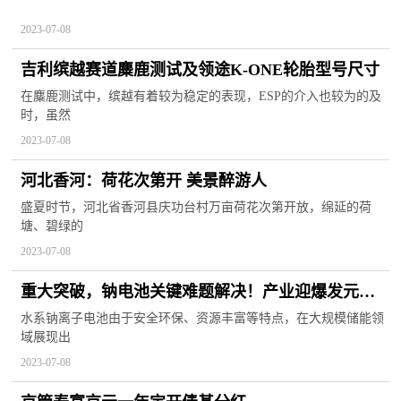
2023-07-08
吉利缤越赛道麋鹿测试及领途K-ONE轮胎型号尺寸
在麋鹿测试中，缤越有着较为稳定的表现，ESP的介入也较为的及
时，虽然
2023-07-08
河北香河：荷花次第开 美景醉游人
盛夏时节，河北省香河县庆功台村万亩荷花次第开放，绵延的荷
塘、碧绿的
2023-07-08
重大突破，钠电池关键难题解决！产业迎爆发元
年，这些公司投产进度曝光，北上资金加码4股超亿
水系钠离子电池由于安全环保、资源丰富等特点，在大规模储能领
域展现出
元
2023-07-08