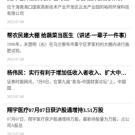
位于海南海口国家高新技术产业开发区云龙产业园的裕同环保科技
有限公司
2023-07-08
帮农民建大棚 给蔬菜当医生（讲述·一辈子一件事）
1996年，关慧明（右）在乌兰察布市集宁区罗家村的大棚内进行施
肥试验。
2023-07-08
杨伟民：实行有利于增加低收入者收入、扩大中等
收入群体的财税和金融政策
证券时报网讯，7月8日，在第九届“青岛•中国财富论坛”上，中国
国...
2023-07-08
翔宇医疗07月07日获沪股通增持3.51万股
07月07日，翔宇医疗获沪股通增持万股，最新持股量为万股，占公
司A股总
2023-07-08