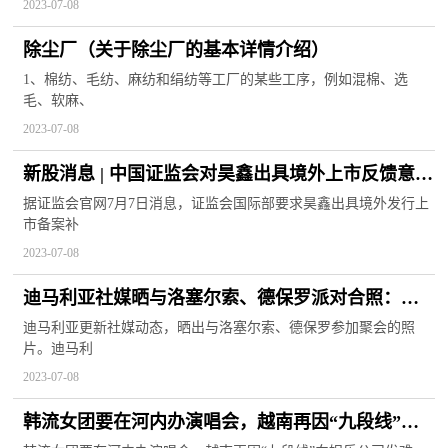
2023-07-08
除尘厂（关于除尘厂的基本详情介绍）
1、棉纺、毛纺、麻纺和绢纺等工厂的某些工序，例如混棉、选
毛、软麻、
2023-07-08
新股消息 | 中国证监会对昊鑫出具境外上市反馈意见
要求说明股权架构的合规性
据证监会官网7月7日消息，证监会国际部要求昊鑫出具境外发行上
市备案补
2023-07-08
迪马利亚社媒晒与洛塞尔索、德保罗派对合照：太
爱你们了
迪马利亚更新社媒动态，晒出与洛塞尔索、德保罗参加聚会的照
片。迪马利
2023-07-08
韩流女团要在河内办演唱会，越南再因“九段线”向