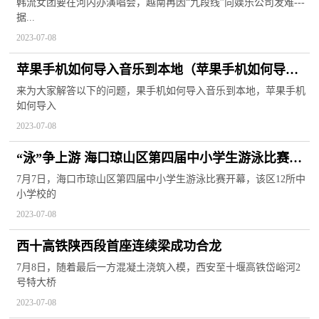
娱乐公司发难
韩流女团要在河内办演唱会，越南再因“九段线”向娱乐公司发难---
据...
2023-07-08
苹果手机如何导入音乐到本地（苹果手机如何导入
音乐）
来为大家解答以下的问题，果手机如何导入音乐到本地，苹果手机
如何导入
2023-07-08
“泳”争上游 海口琼山区第四届中小学生游泳比赛开
幕
7月7日，海口市琼山区第四届中小学生游泳比赛开幕，该区12所中
小学校的
2023-07-08
西十高铁陕西段首座连续梁成功合龙
7月8日，随着最后一方混凝土浇筑入模，西安至十堰高铁岱峪河2
号特大桥
2023-07-08