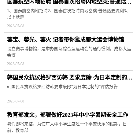
国泰航空内地招聘 国泰首次招聘内地空乘:普通话要
流利 基本情况讲解
1、国泰航空内地招聘2、国泰首次招聘内地空乘:普通话要流利3、
以上就是
2023-07-08
蓉宝、蓉光、蓉火 记者带你逛成都大运会博物馆
设立赛事博物馆，是举办国际综合型运动会的通行惯例。成都大运
会博
2023-07-08
韩国民众抗议格罗西访韩 要求废除“为日本定制的”
评估报告
韩国民众抗议格罗西访韩要求废除“为日本定制的”评估报告
2023-07-08
教育部发文，部署做好2023年中小学暑期安全工作
暑假即将来临，为使广大中小学生度过一个平安快乐的假期，日
前，教育部