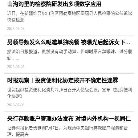
山沟沟里的检察院研发出多项数字应用
近日，在新疆维吾尔自治区阿勒泰地区富蕴县人民检察院公益诉讼
快速检测
2023-07-08
男领导频发么么哒邀单独晚餐 被曝光后起诉女下属
侵权
据法治日报报道，虽然没有动手动脚，但却时常言辞暧昧、过分殷
勤…...
2023-07-08
时报观察丨投资便利化协定拨开不确定性迷雾
世贸组织投资便利化谈判7月6日召开大使级会议，宣布《投资便利
化协定》
2023-07-08
央行存款账户管理办法发布 对境内外机构一视同仁
证券时报记者贺觉渊7月7日，为规范中央银行存款账户服务和管
理，提高央