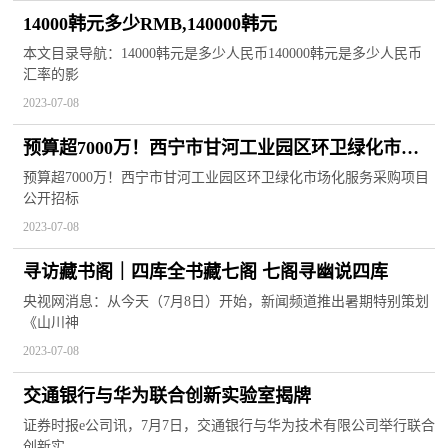
14000韩元多少RMB,140000韩元
本文目录导航：14000韩元是多少人民币140000韩元是多少人民币
汇率的影
2023-07-08
预算超7000万！西宁市甘河工业园区环卫绿化市场
化服务采购项目公开招标！
预算超7000万！西宁市甘河工业园区环卫绿化市场化服务采购项目
公开招标
2023-07-08
寻访藏书阁｜四库全书藏七阁 七阁寻幽说四库
央视网消息：从今天（7月8日）开始，新闻频道推出暑期特别策划
《山川神
2023-07-08
交通银行与华为联合创新实验室揭牌
证券时报e公司讯，7月7日，交通银行与华为技术有限公司举行联合
创新实