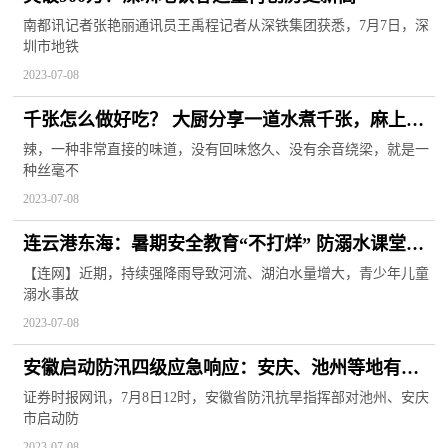
南都讯记者张艳丽通讯员王禹程记者从深铁集团获悉，7月7日，深
圳市地铁
2023-07-08
千张怎么做好吃？ 大厨分享一道水煮千张，麻上头
辣上瘾，吃的酣畅淋漓，汤干盆净
辣，一种非常直接的味道，没有回味悠久、没有余音绕梁，就是一
种丝毫不
2023-07-08
连云港东海：暑期安全教育“不打烊” 防溺水课堂搬
到水库边
【连网】近期，持续强降雨导致河流、湖泊水量增大，青少年儿童
溺水事故
2023-07-08
安徽启动防汛四级应急响应：安庆、池州等地有暴
雨或大暴雨
证券时报网讯，7月8日12时，安徽省防汛抗旱指挥部对池州、安庆
市启动防
2023-07-08