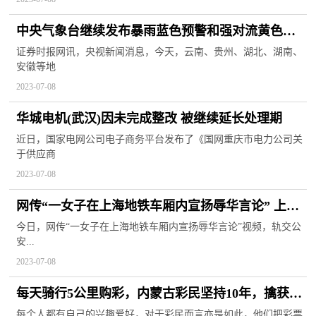
中央气象台继续发布暴雨蓝色预警和强对流黄色预
警
证券时报网讯，央视新闻消息，今天，云南、贵州、湖北、湖南、
安徽等地
2023-07-08
华城电机(武汉)因未完成整改 被继续延长处理期
近日，国家电网公司电子商务平台发布了《国网重庆市电力公司关
于供应商
2023-07-08
网传“一女子在上海地铁车厢内宣扬辱华言论” 上海
轨交公安通报
今日，网传“一女子在上海地铁车厢内宣扬辱华言论”视频，轨交公
安...
2023-07-08
每天骑行5公里购彩，内蒙古彩民坚持10年，擒获大
乐透奖金1000万
每个人都有自己的兴趣爱好，对于彩民而言亦是如此，他们把彩票