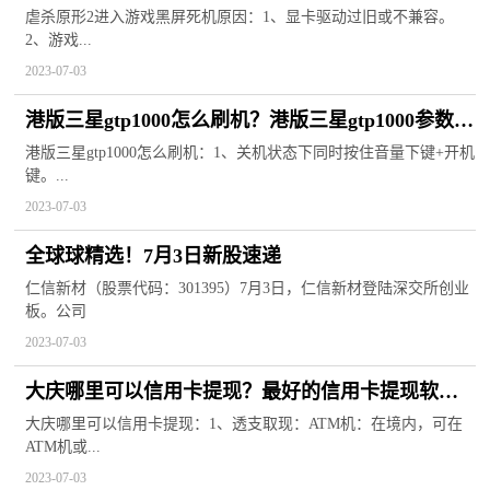
进入游戏黑屏死机怎么解决？
虐杀原形2进入游戏黑屏死机原因：1、显卡驱动过旧或不兼容。
2、游戏...
2023-07-03
港版三星gtp1000怎么刷机？港版三星gtp1000参数配
置
港版三星gtp1000怎么刷机：1、关机状态下同时按住音量下键+开机
键。...
2023-07-03
全球球精选！7月3日新股速递
仁信新材（股票代码：301395）7月3日，仁信新材登陆深交所创业
板。公司
2023-07-03
大庆哪里可以信用卡提现？最好的信用卡提现软件
排行
大庆哪里可以信用卡提现：1、透支取现：ATM机：在境内，可在
ATM机或...
2023-07-03