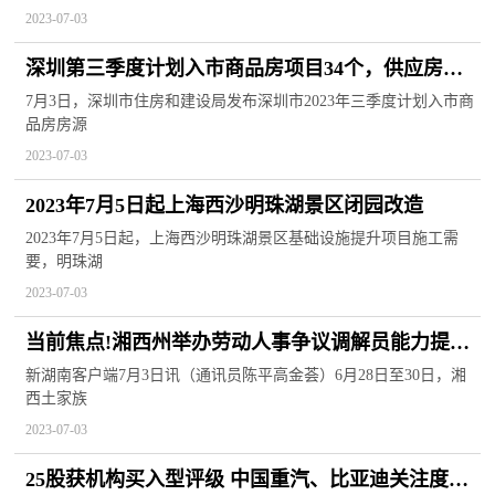
2023-07-03
深圳第三季度计划入市商品房项目34个，供应房源
16984套|环球时讯
7月3日，深圳市住房和建设局发布深圳市2023年三季度计划入市商
品房房源
2023-07-03
2023年7月5日起上海西沙明珠湖景区闭园改造
2023年7月5日起，上海西沙明珠湖景区基础设施提升项目施工需
要，明珠湖
2023-07-03
当前焦点!湘西州举办劳动人事争议调解员能力提升
培训班
新湖南客户端7月3日讯（通讯员陈平高金荟）6月28日至30日，湘
西土家族
2023-07-03
25股获机构买入型评级 中国重汽、比亚迪关注度最