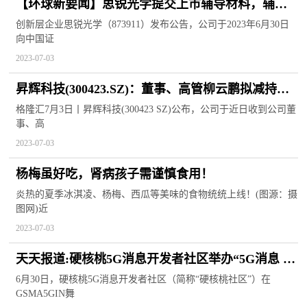
【环球新要闻】思锐光学提交上市辅导材料，辅导
机构为东吴证券
创新层企业思锐光学（873911）发布公告，公司于2023年6月30日
向中国证
2023-07-03
昇辉科技(300423.SZ)：董事、高管柳云鹏拟减持不
超92万股|天天精选
格隆汇7月3日丨昇辉科技(300423 SZ)公布，公司于近日收到公司董
事、高
2023-07-03
杨梅虽好吃，肾病孩子需谨慎食用！
炎热的夏季冰淇凌、杨梅、西瓜等美味的食物统统上线！(图源：摄
图网)近
2023-07-03
天天报道:硬核桃5G消息开发者社区举办“5G消息 聚
势而生”活动
6月30日，硬核桃5G消息开发者社区（简称“硬核桃社区”）在
GSMA5GIN舞