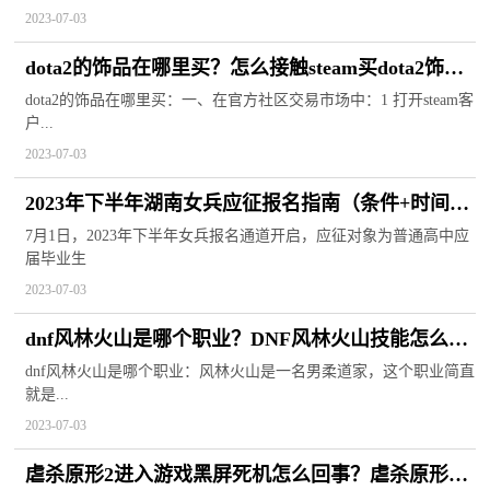
2023-07-03
dota2的饰品在哪里买？怎么接触steam买dota2饰品
的限制？
dota2的饰品在哪里买：一、在官方社区交易市场中：1 打开steam客
户...
2023-07-03
2023年下半年湖南女兵应征报名指南（条件+时间
+入口）_焦点热议
7月1日，2023年下半年女兵报名通道开启，应征对象为普通高中应
届毕业生
2023-07-03
dnf风林火山是哪个职业？DNF风林火山技能怎么加
点？
dnf风林火山是哪个职业：风林火山是一名男柔道家，这个职业简直
就是...
2023-07-03
虐杀原形2进入游戏黑屏死机怎么回事？虐杀原形2