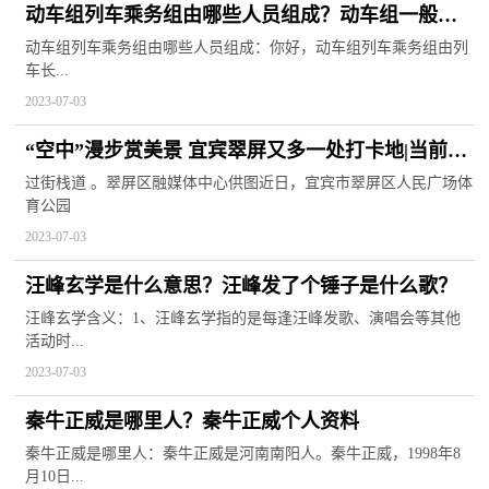
动车组列车乘务组由哪些人员组成？动车组一般情
况下不得通过半径小于多少？
动车组列车乘务组由哪些人员组成：你好，动车组列车乘务组由列
车长...
2023-07-03
“空中”漫步赏美景 宜宾翠屏又多一处打卡地|当前视
点
过街栈道 。翠屏区融媒体中心供图近日，宜宾市翠屏区人民广场体
育公园
2023-07-03
汪峰玄学是什么意思？汪峰发了个锤子是什么歌？
汪峰玄学含义：1、汪峰玄学指的是每逢汪峰发歌、演唱会等其他
活动时...
2023-07-03
秦牛正威是哪里人？秦牛正威个人资料
秦牛正威是哪里人：秦牛正威是河南南阳人。秦牛正威，1998年8
月10日...