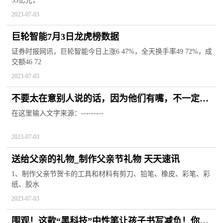
53亿元，
2023-07-03
巨轮智能7月3日龙虎榜数据
证券时报网讯，巨轮智能今日上涨6 47%，全天换手率49 72%，成
交额46 72
2023-07-03
不要太在意别人说的话，因为他们有嘴，不一定有
脑子 世界观热点
在这里输入文字来源：---------
2023-07-03
送给父亲的礼物_制作父亲节礼物 天天速讯
1、制作父亲节贺卡的工具和材料有剪刀、铅笔、橡皮、彩笔、彩
纸、胶水
2023-07-03
围观！这款“黑科技”中性笔让孩子书写减负！你还