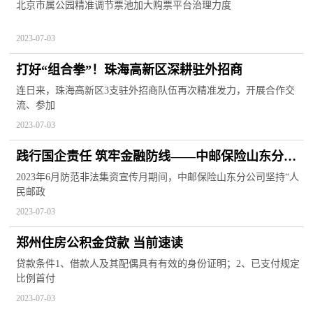
全球滚动
北京市属公园精准调节票池加大购票平台治理力度
2023-07-03
打好“组合拳”！珠海高新区深耕驻外招商
连日来，珠海高新区3支驻外招商队伍再次精准发力，开展合作交
流、参加
2023-07-03
践行国企责任 筑牢金融防线——中邮保险山东分公
司防范非法集资宣传在行动
2023年6月防范非法集资宣传月期间，中邮保险山东分公司坚持“人
民邮政
2023-07-03
郑州住房公积金贷款 当前速读
贷款条件1、借款人及其配偶具有有效的身份证明；2、已支付规定
比例首付
2023-07-03