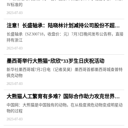
Ⅳ标准的
2023-07-03
注意！长盛轴承：陆晓林计划减持公司股份不超过
298万股 焦点热文
长盛轴承（SZ300718，收盘价：元）7月3日晚间发布公告称，直接
持有浙江
2023-07-03
墨西哥举行大熊猫“欣欣”33岁生日庆祝活动
新华社墨西哥城7月2日电（记者吴昊）墨西哥首都墨西哥城查普特
佩克动物
2023-07-03
大熊猫人工繁育有多难？国际合作助力攻克世界难
题
中国网：大熊猫是中国独有的动物。在从极度濒危动物变成明星动
物的过程
2023-07-03