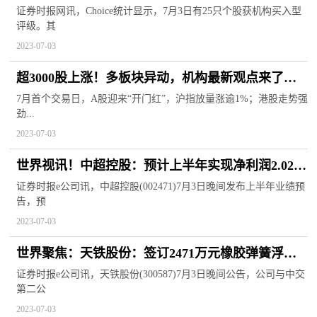
高 环球微动态
证券时报网讯，Choice统计显示，7月3日有25只个股获机构买入型
评级。其
2023-07-03
超3000股上涨！多板块异动，机构最新观点来了…
世界时快讯
7月首个交易日，A股迎来“开门红”，沪指放量涨逾1%；港股走势强
劲...
2023-07-03
世界视讯！中超控股：预计上半年实现净利润2.02亿
元-3.02亿元 同比扭亏
证券时报e公司讯，中超控股(002471)7月3日晚间发布上半年业绩预
告，预
2023-07-03
世界聚焦：天铁股份：签订2471万元橡胶弹簧浮置
板采购合同
证券时报e公司讯，天铁股份(300587)7月3日晚间公告，公司与中交
第二公
2023-07-03