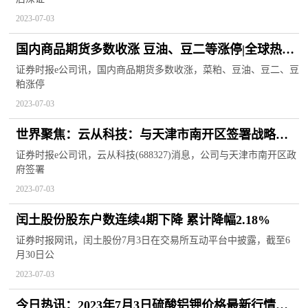
2023-07-03
国内商品期货多数收涨 豆油、豆二等涨停|全球热头
条
证券时报e公司讯，国内商品期货多数收涨，菜粕、豆油、豆二、豆
粕涨停
2023-07-03
世界聚焦：云从科技：与天津市南开区签署战略合
作框架协议
证券时报e公司讯，云从科技(688327)消息，公司与天津市南开区政
府签署
2023-07-03
闰土股份股东户数连续4期下降 累计降幅2.18%
证券时报网讯，闰土股份7月3日在交易所互动平台中披露，截至6
月30日公
2023-07-03
今日热讯：2023年7月3日硫酸铝钾价格最新行情预