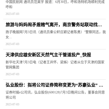
特机场首个国际旅游包机航班顺利启航
中国民航网 通讯员范昊宇 报道：6月30日，呼和浩特机场顺利完成
呼和
2023-07-03
旅游与妈妈闹矛盾赌气离开，南京警务站联动找回
女孩
扬子晚报网7月3日讯（通讯员秦公轩庄颖记者陈勇）“警察同志，我
女...
2023-07-03
天津供应雄安新区天然气主干管道投产_快报
新华社天津7月3日电（记者王井怀、梁姊）记者从位于天津的国家
管网集团
2023-07-03
弘业股份：拟将公司证券简称变更为“苏豪弘业” 当
前热讯
证券时报e公司讯，弘业股份(600128)7月3日晚间公告，董事会同意
将公司
2023-07-03