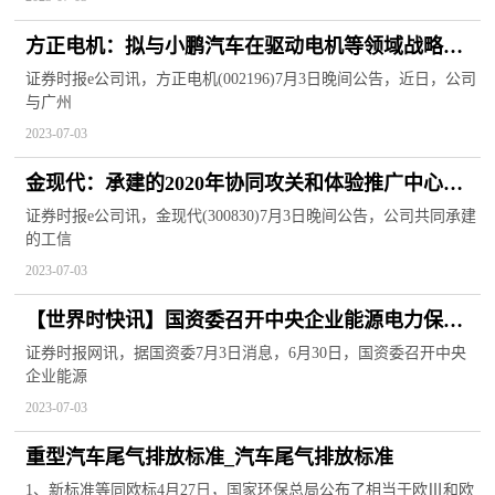
方正电机：拟与小鹏汽车在驱动电机等领域战略合
作-全球消息
证券时报e公司讯，方正电机(002196)7月3日晚间公告，近日，公司
与广州
2023-07-03
金现代：承建的2020年协同攻关和体验推广中心项
目通过验收-前沿热点
证券时报e公司讯，金现代(300830)7月3日晚间公告，公司共同承建
的工信
2023-07-03
【世界时快讯】国资委召开中央企业能源电力保供
工作推进会
证券时报网讯，据国资委7月3日消息，6月30日，国资委召开中央
企业能源
2023-07-03
重型汽车尾气排放标准_汽车尾气排放标准
1、新标准等同欧标4月27日，国家环保总局公布了相当于欧Ⅲ和欧