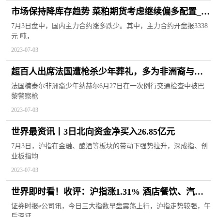
市场保持降库存趋势 菜粕期货考虑继续偏多配置_世
界最新
7月3日盘中，国内主力合约涨多跌少。其中，主力合约开盘报3338
元 吨，
2023-07-03
超百人出席法国遭枪杀少年葬礼，多为非洲裔与阿
拉伯裔
法国楠泰尔非洲裔少年纳赫尔6月27日在一次例行交通检查中被巴
黎警察枪
2023-07-03
世界最资讯丨3日北向资金净买入26.85亿元
7月3日，沪指在金融、酿酒等板块的带动下强势拉升，深成指、创
业板指均
2023-07-03
世界即时看！收评：沪指涨1.31% 酒店餐饮、汽车
整车等板块走强
证券时报e公司讯，今日三大指数早盘震荡上行，沪指走势较强，午
后深证