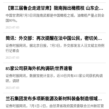
【第三届鲁企走进甘肃】陇南抛出橄榄枝 山东企业
精深加工萃取橄榄叶
中国甘肃网7月3日讯陇南武都是中国橄榄之城，油橄榄产量占到全
国80％。
2023-07-03
简讯：外交部：再次提醒在法中国公民，密切关注
当地治安形势、谨慎外出
证券时报网讯，据北京日报，7月3日，外交部发言人汪文斌主持例
行记者会
2023-07-03
85家公司获海外机构调研|世界速看
证券时报网讯，数据宝统计显示，近10日共有411家公司获机构调
研，调研
2023-07-03
兰石集团发布多项新能源及新材料装备制造领域新
产品 助力经济高质量发展
证券时报网讯，7月1日-2日，由甘肃省政府国资委联合兰州新区管