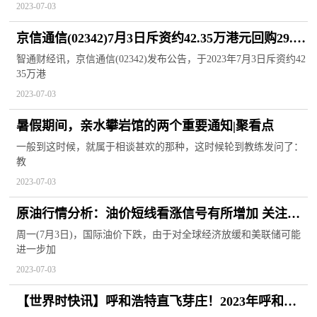
2023-07-03
京信通信(02342)7月3日斥资约42.35万港元回购29.2
万股
智通财经讯，京信通信(02342)发布公告，于2023年7月3日斥资约42
35万港
2023-07-03
暑假期间，亲水攀岩馆的两个重要通知|聚看点
一般到这时候，就属于相谈甚欢的那种，这时候轮到教练发问了：
教
2023-07-03
原油行情分析：油价短线看涨信号有所增加 关注美
国PMI数据
周一(7月3日)，国际油价下跌，由于对全球经济放缓和美联储可能
进一步加
2023-07-03
【世界时快讯】呼和浩特直飞芽庄！2023年呼和浩