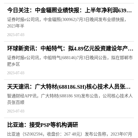
今日关注：中金辐照业绩快报：上半年净利润6399
万元 同比增7.29%
证券时报e公司讯，中金辐照(300962)7月3日晚间发布业绩快报，
2023年半
2023-07-03
环球新资讯：中船特气：拟4.89亿元投资建设年产
150吨高纯电子气体项目
证券时报e公司讯，中船特气(688146)7月3日晚间公告，拟在邯郸市
肥乡区
2023-07-03
天天速讯：广大特材(688186.SH)核心技术人员张百
顺离职
智通财经APP讯，广大特材(688186 SH)发布公告，公司核心技术人
员张百顺
2023-07-03
比亚迪：接受PSP等机构调研
比亚迪（SZ002594，收盘价：267 48元）发布公告称，2023年07月