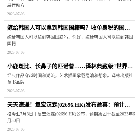
展行动方
2023-07-03
嫁给韩国人可以拿到韩国国籍吗？收单身税的国家
有哪些？
嫁给韩国人可以拿到韩国国籍吗：你好，嫁给韩国人可以拿到韩国
国籍...
2023-07-03
小鹿斑比、长鼻子的匹诺曹……译林典藏级“世界儿
童文学经典”首发 当前快播
经典作品穿越时间和潮流，艺术插画承载隐喻和想象。译林出版社
童书品牌
2023-07-03
天天速递！复宏汉霖(02696.HK)发布盈喜：预计半
年度录得期内利润约2亿元 首次实现半年度盈利
格隆汇7月3日丨复宏汉霖(02696 HK)公布，预期集团于截至2023年6
月30日
2023-07-03