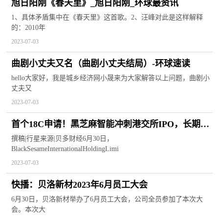
旭日阳刚《春天里》_旭日阳刚_环球最资讯
1、具体矛盾集中在《春天里》这首歌。2、汪峰对此是这样解释
的：2010年
2023-07-03
曲剧小丈夫又名（曲剧小丈夫结局）-环球速读
hello大家好，我是城乡经济网小晟来为大家解答以上问题，曲剧小
丈夫又
2023-07-03
首个18C申请！黑芝麻智能冲刺港交所IPO，长期
“倒贴”为哪般？ 环球短讯
撰稿|行星来源|贝多财经6月30日，
BlackSesameInternationalHoldingLimi
2023-07-03
快播：贝洛新材2023年6月员工大会
6月30日，贝洛新材举办了6月员工大会，公司全员参加了本次大
会。本次大