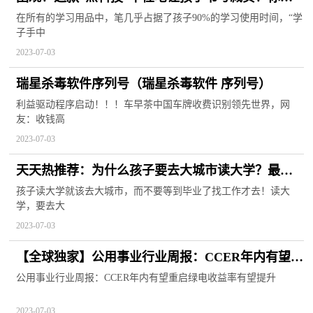
不知道？
在所有的学习用品中，笔几乎占据了孩子90%的学习使用时间，“学
子手中
2023-07-03
瑞星杀毒软件序列号（瑞星杀毒软件 序列号）
利益驱动程序启动！！！车早茶中国车牌收费识别领先世界，网
友：收钱高
2023-07-03
天天热推荐：为什么孩子要去大城市读大学？最好
的答案在这里！
孩子读大学就该去大城市，而不要等到毕业了找工作才去！读大
学，要去大
2023-07-03
【全球独家】公用事业行业周报：CCER年内有望重
启 绿电收益率有望提升
公用事业行业周报：CCER年内有望重启绿电收益率有望提升
2023-07-03