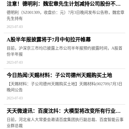
注意！德明利：魏宏章先生计划减持公司股份不超
过约481万股
德明利（SZ001309，收盘价：元）7月3日晚间发布公告称，魏宏章
先生持有
2023-07-03
A股半年报披露将于7月中旬拉开帷幕
目前，沪深京三市均已披露上市公司半年报预约披露时间，A股首
份半年报
2023-07-03
今日热闻!天赐材料：子公司德州天赐购买土地
【天赐材料：子公司德州天赐购买土地】天赐材料(002709)7月3日
晚间公告
2023-07-03
天天微速讯：百度沈抖：大模型将改变所有行业，
三大“智能新基建”将提速
日前，河北省人大常委会邀请百度集团执行副总裁、百度智能云事
业群总裁