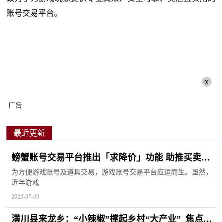
账号交易平台。
x
广告
最近更新
螃蟹账号交易平台推出「求降价」功能 助推买卖双
方灵活交易
为方便游戏账号及道具交易，游戏账号交易平台应运而生。虽然，
近年游戏
2023-07-03
潢川县来龙乡：“小辣椒”撑起乡村“大产业”_焦点消