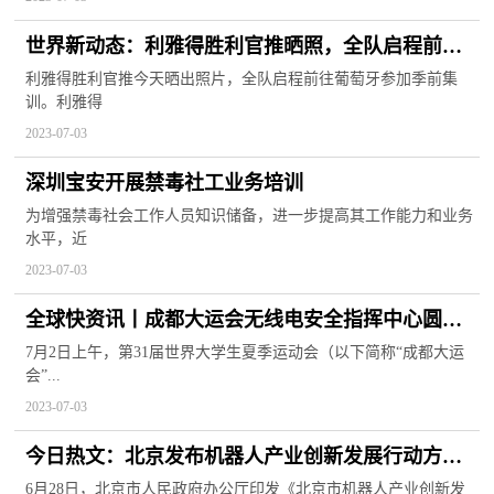
世界新动态：利雅得胜利官推晒照，全队启程前往
葡萄牙开启季前集训
利雅得胜利官推今天晒出照片，全队启程前往葡萄牙参加季前集
训。利雅得
2023-07-03
深圳宝安开展禁毒社工业务培训
为增强禁毒社会工作人员知识储备，进一步提高其工作能力和业务
水平，近
2023-07-03
全球快资讯丨成都大运会无线电安全指挥中心圆满
完成大运会火炬传递成都站无线电安全保障任务
7月2日上午，第31届世界大学生夏季运动会（以下简称“成都大运
会”...
2023-07-03
今日热文：北京发布机器人产业创新发展行动方案
到2025年核心产业收入达300亿元以上
6月28日，北京市人民政府办公厅印发《北京市机器人产业创新发