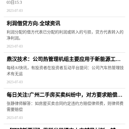
03日15:3
2023-07-03
利润借贷方向-全球资讯
利润分配的借方代表已分配的利润或转入的亏损，贷方代表转入的
净利润。
2023-07-03
鼎汉技术：公司热管理机组主要应用于新能源工程
车_世界聚焦
每经AI快讯，有投资者在投资者互动平台提问：公司汽车热管理技
术有无运
2023-07-03
每日关注!广州二手房买卖纠纷中，对方要求赔偿超
高的律师费怎么办？
张静律师解答：如房屋买卖合同约定违约方赔偿律师费，则律师费
需要赔偿
2023-07-03