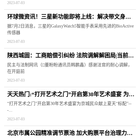
2023-07-03
环球微资讯！三星新功能即将上线：解决带文身用
户的佩戴检测问题
据7月2日消息，三星的GalaxyWatch5智能手表采用先进的BioActive
传感器
2023-07-03
陕西城固：工商赔偿引纠纷 法院调解解困局|当前快
讯
民主与法制网讯（□董盼盼通讯员韩鹏鑫）感谢法官的耐心调解，
在开庭前
2023-07-03
天天热门:“打开艺术之门”开启第30年艺术盛宴 为京
城民众献上夏天“标配”
“打开艺术之门”开启第30年艺术盛宴为京城民众献上夏天“标配”--
-...
2023-07-03
北京市属公园精准调节票池 加大购票平台治理力度-