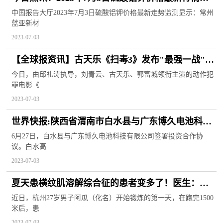
测
中国报告大厅2023年7月3日硫酸铝钾价格最新走势监测显示：常州
蓝亚新材
2023-07-03
【全球报资讯】古天乐《扫毒3》发布"最强一战"预
告！7月6日上映！
今日，由邱礼涛执导，刘青云、古天乐、郭富城领衔主演的动作犯
罪电影《
2023-07-03
世界快报:陕西省渭南市白水县与广东博久电池科技
有限公司签署投资合作协议
6月27日，白水县与广东博久电池科技有限公司签署投资合作协
议。白水高
2023-07-03
夏天患横纹肌溶解综合征的患者变多了！医生：高
温中暑过量运动等都有可能引起 环球观天下
近日，杭州27岁男子阿瓜（化名）开始锻炼的第一天，在跑完1500
米后，患
2023-07-03