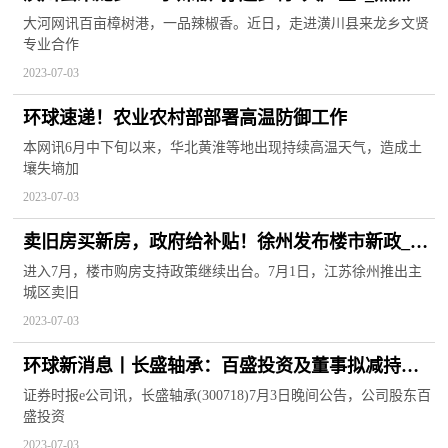
息
大河网讯百亩樟树港，一品辣椒香。近日，走进潢川县来龙乡文贤
专业合作
2023-07-03
环球速递！农业农村部部署高温防御工作
本网讯6月中下旬以来，华北黄淮等地出现持续高温天气，造成土
壤失墒加
2023-07-03
卖旧房买新房，政府给补贴！徐州发布楼市新政_头
条
进入7月，楼市购房支持政策继续出台。7月1日，江苏徐州推出主
城区卖旧
2023-07-03
环球新消息丨长盛轴承：百盛投资及董事拟减持不
超3.02%股份
证券时报e公司讯，长盛轴承(300718)7月3日晚间公告，公司股东百
盛投资
2023-07-03