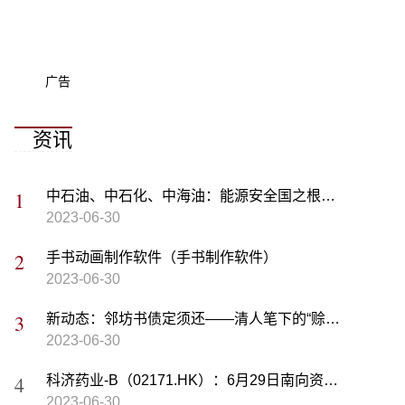
广告
资讯
中石油、中石化、中海油：能源安全国之根本，三桶油的投资潜力依然巨大！-今日报
2023-06-30
手书动画制作软件（手书制作软件）
2023-06-30
新动态：邻坊书债定须还——清人笔下的“赊书”
2023-06-30
科济药业-B（02171.HK）：6月29日南向资金减持7.1万股 环球视点
2023-06-30