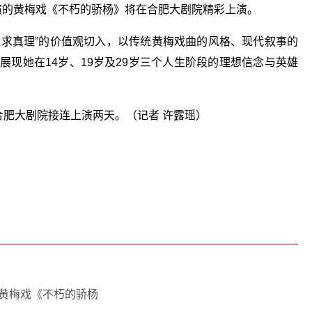
演的黄梅戏《不朽的骄杨》将在合肥大剧院精彩上演。
追求真理”的价值观切入，以传统黄梅戏曲的风格、现代叙事的
章节，展现她在14岁、19岁及29岁三个人生阶段的理想信念与英雄
合肥大剧院接连上演两天。（记者 许露瑶）
关键词：
的黄梅戏《不朽的骄杨