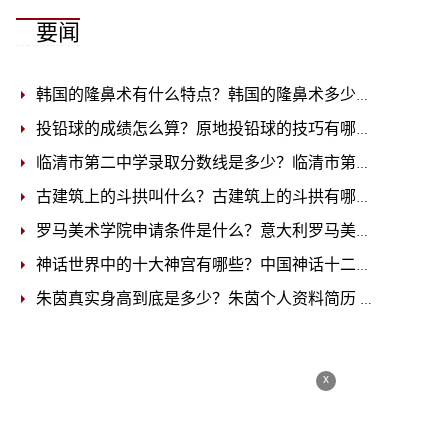
要闻
韩国的隆鼻术有什么特点？韩国的隆鼻术多少钱？
2023-06
投铅球的成绩怎么算？原地投铅球的技巧有哪些？
2023-06
临清市第二中学录取分数线是多少？临清市第二中学2023年高中招生简章
古建筑上的斗拱叫什么？古建筑上的斗拱有哪些作用？
202
罗马美术学院申请条件是什么？意大利罗马美术学院介绍
2
神话世界中的十大神宫有哪些？中国神话十二主神排名
202
朱茵真实身高到底是多少？朱茵个人资料简历
2023-06-29
x