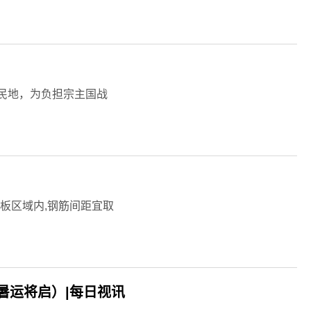
民地，为负担宗主国战
现浇板区域内,钢筋间距宜取
暑运将启）|每日视讯