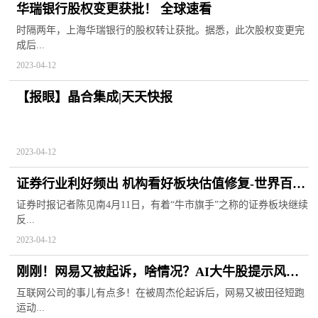
华瑞银行股权变更获批！ 全球速看
时隔两年，上海华瑞银行的股权转让获批。据悉，此次股权变更完
成后...
2023-04-12
【报眼】晶合集成|天天快报
2023-04-12
证券行业利好频出 机构看好板块估值修复-世界百事
通
证券时报记者陈见南4月11日，有着“牛市旗手”之称的证券板块继续
反...
2023-04-12
刚刚！网易又被起诉，啥情况？AI大牛股提示风
险，机构资金火速逃离，最热板块要熄火？-每日快
互联网公司的事儿有点多！在被周杰伦起诉后，网易又被田径短跑
运动...
讯