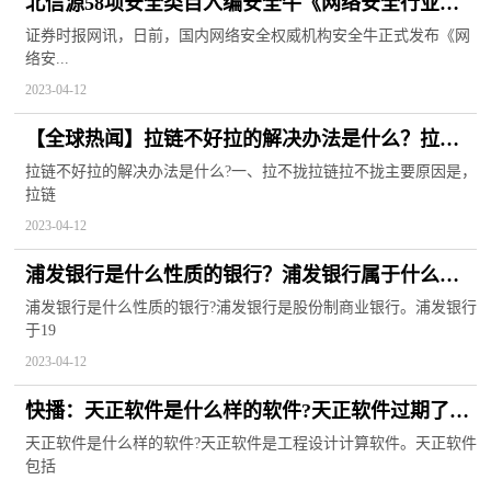
北信源58项安全类目入编安全牛《网络安全行业全
景图》
证券时报网讯，日前，国内网络安全权威机构安全牛正式发布《网
络安...
2023-04-12
【全球热闻】拉链不好拉的解决办法是什么？拉链
拉上去了但是齿开了怎么修？
拉链不好拉的解决办法是什么?一、拉不拢拉链拉不拢主要原因是，
拉链
2023-04-12
浦发银行是什么性质的银行？浦发银行属于什么编
制？
浦发银行是什么性质的银行?浦发银行是股份制商业银行。浦发银行
于19
2023-04-12
快播：天正软件是什么样的软件?天正软件过期了怎
么办?
天正软件是什么样的软件?天正软件是工程设计计算软件。天正软件
包括