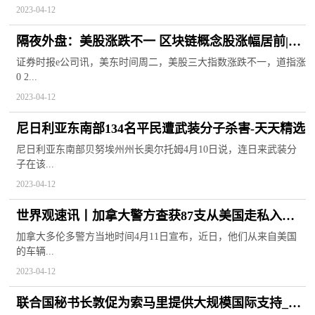
2023-04-12
隔夜外盘：美股涨跌不一 区块链概念股涨幅居前|当
前动态
证券时报e公司讯，美东时间周二，美股三大指数涨跌不一，道指涨
0 2...
2023-04-12
尼日利亚东南部134名平民遭武装分子杀害-天天精选
尼日利亚东南部贝努埃州州长奥尔托姆4月10日说，连日来武装分
子在该...
2023-04-12
世界观速讯丨加拿大警方查获87支从美国走私入境
的枪支
加拿大多伦多警方当地时间4月11日宣布，近日，他们从来自美国
的车辆...
2023-04-12
联合国秘书长敦促为索马里提供大规模国际支持_全