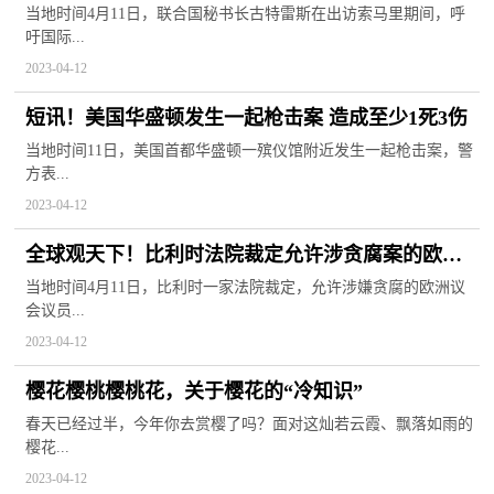
球百事通
当地时间4月11日，联合国秘书长古特雷斯在出访索马里期间，呼
吁国际...
2023-04-12
短讯！美国华盛顿发生一起枪击案 造成至少1死3伤
当地时间11日，美国首都华盛顿一殡仪馆附近发生一起枪击案，警
方表...
2023-04-12
全球观天下！比利时法院裁定允许涉贪腐案的欧洲
议会议员马克·塔拉贝拉出狱
当地时间4月11日，比利时一家法院裁定，允许涉嫌贪腐的欧洲议
会议员...
2023-04-12
樱花樱桃樱桃花，关于樱花的“冷知识”
春天已经过半，今年你去赏樱了吗？面对这灿若云霞、飘落如雨的
樱花...
2023-04-12