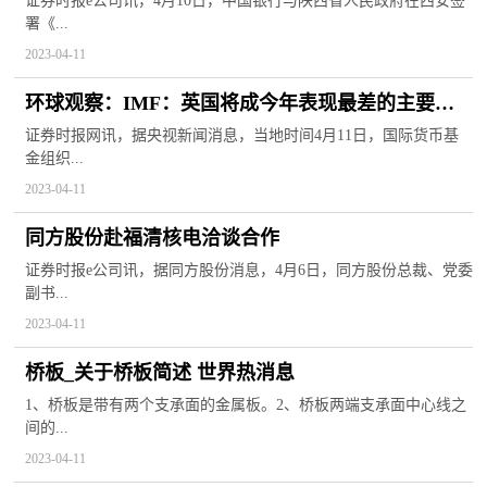
证券时报e公司讯，4月10日，中国银行与陕西省人民政府在西安签
署《...
2023-04-11
环球观察：IMF：英国将成今年表现最差的主要经
济体之一
证券时报网讯，据央视新闻消息，当地时间4月11日，国际货币基
金组织...
2023-04-11
同方股份赴福清核电洽谈合作
证券时报e公司讯，据同方股份消息，4月6日，同方股份总裁、党委
副书...
2023-04-11
桥板_关于桥板简述 世界热消息
1、桥板是带有两个支承面的金属板。2、桥板两端支承面中心线之
间的...
2023-04-11