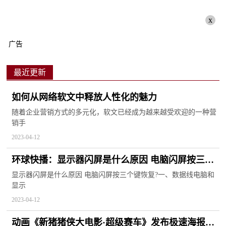
x
广告
最近更新
如何从网络软文中释放人性化的魅力
随着企业营销方式的多元化，软文已经成为越来越受欢迎的一种营
销手
2023-04-12
环球快播：显示器闪屏是什么原因 电脑闪屏按三个
键恢复？
显示器闪屏是什么原因 电脑闪屏按三个键恢复?一、数据线电脑和
显示
2023-04-12
动画《新猪猪侠大电影·超级赛车》发布极速海报，