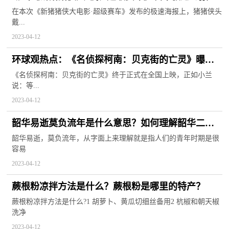
争分夺秒拯救悬浮之城
在本次《新猪猪侠大电影·超级赛车》发布的极速海报上，猪猪侠头
戴...
2023-04-12
环球观热点：《名侦探柯南：贝克街的亡灵》曝正
片片段，开启虚拟世界与现实世界双线探案
《名侦探柯南：贝克街的亡灵》终于正式在全国上映，正如小兰
说：等...
2023-04-12
韶华易逝莫负流年是什么意思？如何理解韶华二
字？_全球消息
韶华易逝，莫负流年，从字面上来理解就是指人们的青年时期是很
容易
2023-04-12
蕨根粉凉拌方法是什么？蕨根粉是哪里的特产？
蕨根粉凉拌方法是什么?1 胡萝卜、黄瓜切细丝备用2 杭椒和朝天椒
洗净
2023-04-12