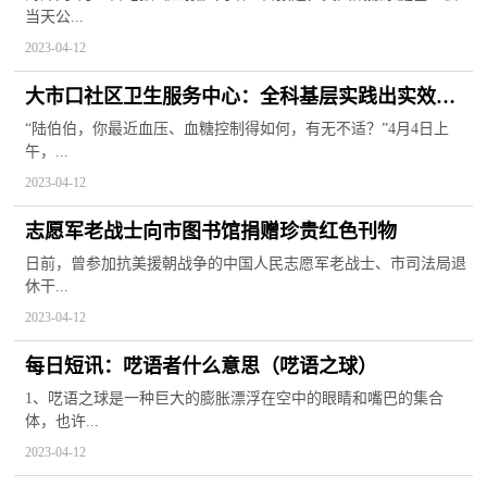
当天公...
2023-04-12
大市口社区卫生服务中心：全科基层实践出实效已
培育12名全科医生_天天视讯
“陆伯伯，你最近血压、血糖控制得如何，有无不适？”4月4日上
午，...
2023-04-12
志愿军老战士向市图书馆捐赠珍贵红色刊物
日前，曾参加抗美援朝战争的中国人民志愿军老战士、市司法局退
休干...
2023-04-12
每日短讯：呓语者什么意思（呓语之球）
1、呓语之球是一种巨大的膨胀漂浮在空中的眼睛和嘴巴的集合
体，也许...
2023-04-12