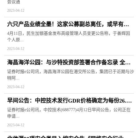
会议通
2023-04-12
六只产品业绩全墨！这家公募副总离任，或早有预
告？年内99名公募高管变更
4月11日，民生加银基金发布高级管理人员变更公告称，于善辉因
个人原...
2023-04-12
海昌海洋公园：与沙特投资部签署合作备忘录 全球
热推荐
证券时报e公司讯，海昌海洋公园在港交所公告，集团已于近期与沙
特阿...
2023-04-12
早间公告：中控技术发行GDR价格确定为每份26.94
美元 募集资金总额约为5.65亿美元
证券时报e公司讯，中控技术(688777)4月12日早间公告，公司正在
申请...
2023-04-12