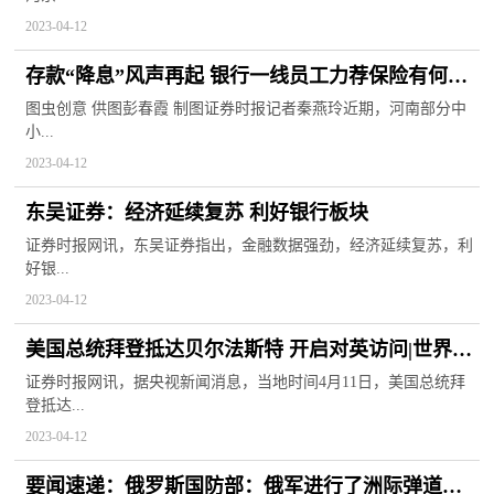
2023-04-12
存款“降息”风声再起 银行一线员工力荐保险有何玄
机 焦点快报
图虫创意 供图彭春霞 制图证券时报记者秦燕玲近期，河南部分中
小...
2023-04-12
东吴证券：经济延续复苏 利好银行板块
证券时报网讯，东吴证券指出，金融数据强劲，经济延续复苏，利
好银...
2023-04-12
美国总统拜登抵达贝尔法斯特 开启对英访问|世界热
讯
证券时报网讯，据央视新闻消息，当地时间4月11日，美国总统拜
登抵达...
2023-04-12
要闻速递：俄罗斯国防部：俄军进行了洲际弹道导