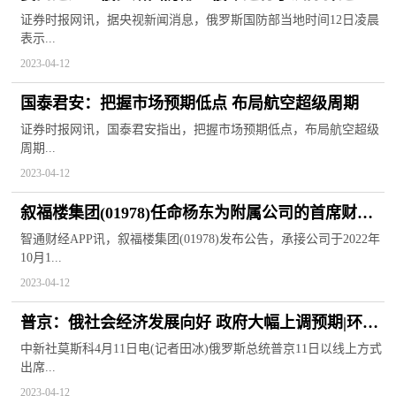
弹试射
证券时报网讯，据央视新闻消息，俄罗斯国防部当地时间12日凌晨
表示...
2023-04-12
国泰君安：把握市场预期低点 布局航空超级周期
证券时报网讯，国泰君安指出，把握市场预期低点，布局航空超级
周期...
2023-04-12
叙福楼集团(01978)任命杨东为附属公司的首席财务
官
智通财经APP讯，叙福楼集团(01978)发布公告，承接公司于2022年
10月1...
2023-04-12
普京：俄社会经济发展向好 政府大幅上调预期|环球
热推荐
中新社莫斯科4月11日电(记者田冰)俄罗斯总统普京11日以线上方式
出席...
2023-04-12