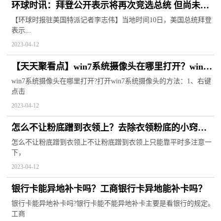
环球时讯：拜登公开表示将再次竞选总统 但尚未准
备好发表正式声明
【环球时报驻美国特派记者李志伟】当地时间10日，美国总统拜登
表示...
2023-04-12
【天天聚看点】win7系统摄像头在哪里打开？win7
系统摄像头反的怎么设置？
win7系统摄像头在哪里打开?打开win7系统摄像头的方法：1、右键
点击
2023-04-12
怎么不让粉底蹭到衣领上？去除衣领粉底的小窍门
关注
怎么不让粉底蹭到衣领上不让粉底蹭到衣领上只能靠平时多注意一
下，
2023-04-12
银行卡能异地补卡吗？工商银行卡异地能补卡吗？
银行卡能异地补卡吗?银行卡能不能异地补卡主要是看银行的规定。
工商