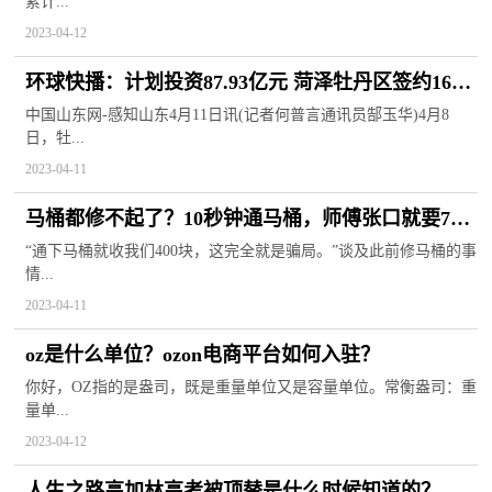
累计...
2023-04-12
环球快播：计划投资87.93亿元 菏泽牡丹区签约16个
项目
中国山东网-感知山东4月11日讯(记者何普言通讯员郜玉华)4月8
日，牡...
2023-04-11
马桶都修不起了？10秒钟通马桶，师傅张口就要700
元！网友：“明明可以抢的，还帮我疏通了下马桶”-
“通下马桶就收我们400块，这完全就是骗局。”谈及此前修马桶的事
情...
焦点速递
2023-04-11
oz是什么单位？ozon电商平台如何入驻？
你好，OZ指的是盎司，既是重量单位又是容量单位。常衡盎司：重
量单...
2023-04-12
人生之路高加林高考被顶替是什么时候知道的？人