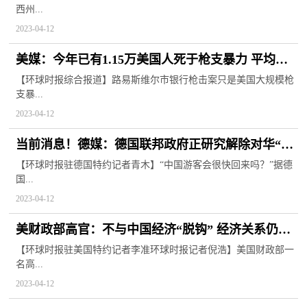
西州...
2023-04-12
美媒：今年已有1.15万美国人死于枪支暴力 平均每
天约115人|全球微速讯
【环球时报综合报道】路易斯维尔市银行枪击案只是美国大规模枪
支暴...
2023-04-12
当前消息！德媒：德国联邦政府正研究解除对华“旅
游禁令”
【环球时报驻德国特约记者青木】“中国游客会很快回来吗？”据德
国...
2023-04-12
美财政部高官：不与中国经济“脱钩” 经济关系仍有
很大空间
【环球时报驻美国特约记者李准环球时报记者倪浩】美国财政部一
名高...
2023-04-12