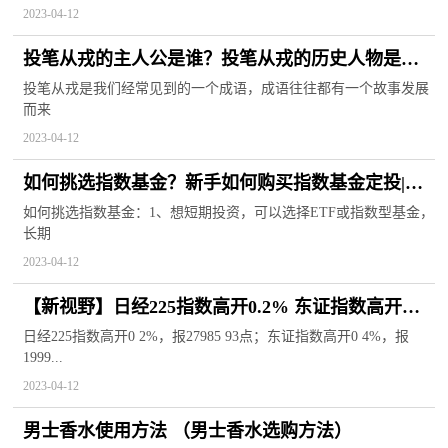
2023-04-12
投笔从戎的主人公是谁？投笔从戎的历史人物是哪
位？ 当前短讯
投笔从戎是我们经常见到的一个成语，成语往往都有一个故事发展
而来
2023-04-12
如何挑选指数基金？新手如何购买指数基金定投|世
界时讯
如何挑选指数基金：1、想短期投资，可以选择ETF或指数型基金，
长期
2023-04-12
【新视野】日经225指数高开0.2% 东证指数高开
0.4%
日经225指数高开0 2%，报27985 93点；东证指数高开0 4%，报
1999...
2023-04-12
男士香水使用方法 （男士香水选购方法）