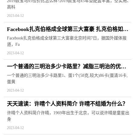
2019款宝马x5性价比怎么样?2019款宝马x5车型配置丰富，空实用、
高科
2023-04-12
Facebook扎克伯格成全球第三大富豪 扎克伯格如此
富有为什么？
Facebook扎克伯格成全球第三大富豪北京时间7日，据国外媒体报
道，Fa
2023-04-12
一个普通的三明治多少卡路里？减脂三明治的优点
是什么？
一个普通的三明治多少卡路里1、蛋1个(58克,较大)86卡(蛋清16卡,
蛋黄
2023-04-12
天天速读：​许晴个人资料简介 ​许晴不结婚为什么？
​许晴个人资料简介许晴，1969年出生于北京，可以说许晴是童星出
身
2023-04-12