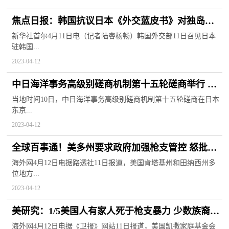
焦点日报：韩国抗议日本《外交蓝皮书》对独岛主
权主张
新华社首尔4月11日电（记者陆睿杨畅）韩国外交部11日召见日本
驻韩国...
2023-04-12
中日海洋事务高级别磋商机制第十五轮磋商举行 达
成八项共识 当前热闻
当地时间10日，中日海洋事务高级别磋商机制第十五轮磋商在日本
东京...
2023-04-12
全球百事通！美多州要求政府加强枪支管控 怒批美
法律体系助长暴力和谋杀
海外网4月12日电据路透社11日报道，美国肯塔基州和田纳西州多
位地方...
2023-04-12
美研究：1/5美国人有家人死于枪支暴力 少数族裔更
易成受害者 报资讯
海外网4月12日电据《卫报》网站11日报道，美国凯撒家庭基金会