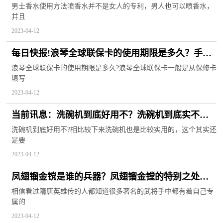
男士香水使用方法喷香水并不是女人的专利，男人也可以喷香水，
并且
2023-04-12
每日快报!浪琴全球联保卡的使用期限是多久？手表
的定期保养重要吗？
浪琴全球联保卡的使用期限是多久?浪琴全球联保卡一般是从保修卡
填写
2023-04-12
当前讯息：洗碗机到底好用不？洗碗机到底实不实
用？
洗碗机到底好用不?相比较下来洗碗机也是比较实用的，这个其实还
是要
2023-04-12
凤翅镏金镋是谁的兵器？凤翅镏金镗的特别之处有
哪些呢？
相信看过隋唐英雄传的人都知道很多著名的武将手中都有着自己专
属的
2023-04-12