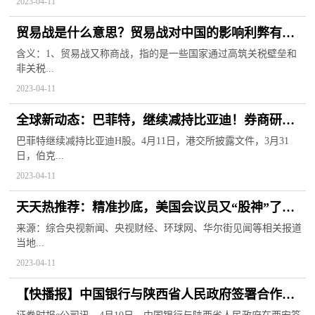
2023-04-11
贸易战是什么意思？贸易战对中国的影响利弊有哪
些？
含义：1、贸易战又称商战，指的是一些国家通过高筑关税壁垒和
非关税...
2023-04-11
全球新动态：巴菲特，继续减持比亚迪！券商研报
继续看好，有产品悄然加仓
巴菲特继续减持比亚迪H股。4月11日，港交所披露文件，3月31
日，伯克...
2023-04-11
天天热推荐：精准抄底，美国会议员又“股神”了！
确诊超万例，泰国这一急性传染病扩散！
来源：综合央视新闻、央视财经、环球网、华尔街见闻等相关报道
当地...
2023-04-11
【快播报】中国银行与陕西省人民政府签署合作备
忘录