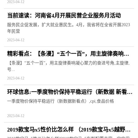
2023-04-12
当前速读：河南省4月开展民营企业服务月活动
服务民企促发展，扩大就业惠民生。4月，我省将在全省开展2023
年民营
2023-04-12
精彩看点：【条漫】“五个一百”，用主旋律奏响凝
心聚力的奋进号角
【条漫】“五个一百”，用主旋律奏响凝心聚力的奋进号角,主旋律,
号...
2023-04-12
环球信息:一季度物价保持平稳运行（新数据 新看
点）
一季度物价保持平稳运行（新数据新看点）,cpi,食品价格
2023-04-12
2019款宝马x5性价比怎么样 （2019款宝马x5越野选
装包有什么）