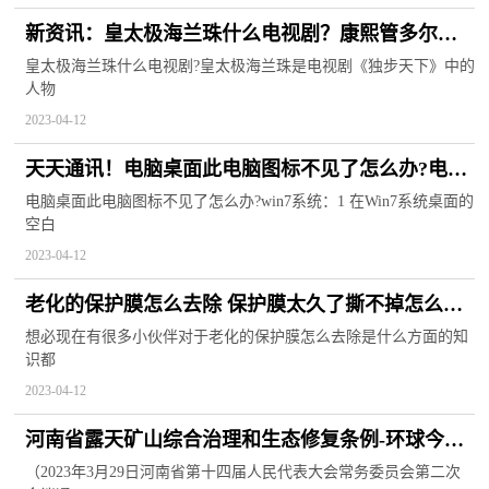
新资讯：皇太极海兰珠什么电视剧？康熙管多尔衮
叫什么？
皇太极海兰珠什么电视剧?皇太极海兰珠是电视剧《独步天下》中的
人物
2023-04-12
天天通讯！电脑桌面此电脑图标不见了怎么办?电脑
桌面图标隐藏了怎么恢复正常?
电脑桌面此电脑图标不见了怎么办?win7系统：1 在Win7系统桌面的
空白
2023-04-12
老化的保护膜怎么去除 保护膜太久了撕不掉怎么
办？_当前快看
想必现在有很多小伙伴对于老化的保护膜怎么去除是什么方面的知
识都
2023-04-12
河南省露天矿山综合治理和生态修复条例-环球今头
条
（2023年3月29日河南省第十四届人民代表大会常务委员会第二次