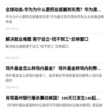
全球动态:华为为什么要把总部搬到东莞？华为是国
有企业还是私企？
华为为什么要把总部搬到东莞?华为搬迁到东莞纵然有企业发展战略
布局
2023-04-12
解决就业难题 南宁设立“找不到工”反映窗口
解决就业难题南宁设立“找不到工”反映窗口
2023-04-12
场外基金怎么转场内基金？ 场外基金转场内利弊有
哪些？|焦点信息
场外基金怎么转场内基金?1、投资者在申请将基金份额转入场内系
统时
2023-04-12
肯塔基州银行屠杀震动美国！100天已发生146起大
规模枪击
【环球时报驻美国特约记者郑可环球时报特约记者刘皓然】距田纳