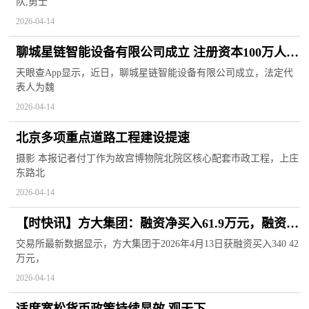
队,勇士
2026-04-14
聊城星链智能设备有限公司成立 注册资本100万人民
币
天眼查App显示，近日，聊城星链智能设备有限公司成立，法定代
表人为魏
2026-04-14
北京多项重点道路工程建设提速
摄影 本报记者付丁作为故宫博物院北院区核心配套市政工程，上庄
东路北
2026-04-14
【时快讯】方大集团：融资净买入61.9万元，融资余
额1.55亿元
交易所最新数据显示，方大集团于2026年4月13日获融资买入340 42
万元，
2026-04-14