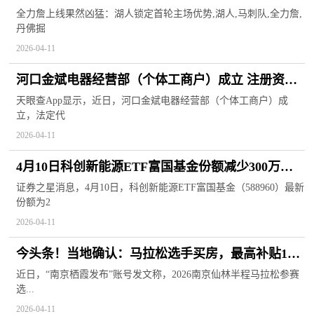
优势
全力詹上线果然凶猛：湖人锁定首轮主场优势,湖人,马刺队,全力詹,
丹佛掘
2026-04-11
河口金斌电器经营部（个体工商户）成立 注册资本
20万人民币
天眼查App显示，近日，河口金斌电器经营部（个体工商户）成
立，法定代
2026-04-11
4月10日科创新能源ETF富国基金份额减少300万
份，重仓股晶科能源、阿特斯、天合光能
证券之星消息，4月10日，科创新能源ETF富国基金（588960）最新
份额为2
2026-04-11
今头条！当地确认：马拉松选手买房，最高补贴10
万！
近日，“南京栖霞发布”账号发文称，2026南京仙林半程马拉松参赛
选...
2026-04-11