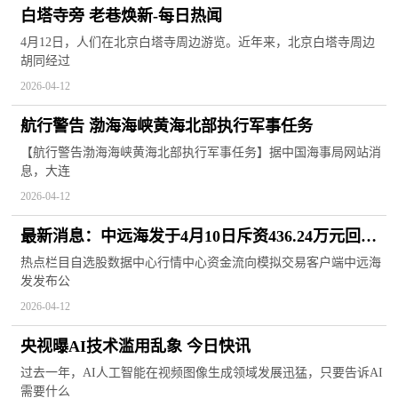
白塔寺旁 老巷焕新-每日热闻
4月12日，人们在北京白塔寺周边游览。近年来，北京白塔寺周边
胡同经过
2026-04-12
航行警告 渤海海峡黄海北部执行军事任务
【航行警告渤海海峡黄海北部执行军事任务】据中国海事局网站消
息，大连
2026-04-12
最新消息：中远海发于4月10日斥资436.24万元回购
150万股A股
热点栏目自选股数据中心行情中心资金流向模拟交易客户端中远海
发发布公
2026-04-12
央视曝AI技术滥用乱象 今日快讯
过去一年，AI人工智能在视频图像生成领域发展迅猛，只要告诉AI
需要什么