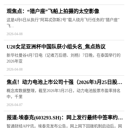
观焦点：“猎户座”飞船上拍摄的太空影像
这是4月6日从执行“阿耳忒弥斯2号”载人绕月飞行任务的“猎户座”
飞...
2026-04-08
U20女足亚洲杯中国队获小组头名_焦点热议
新华社曼谷4月7日电（记者万后德、刘杨）7日晚，在泰国举行的
2026年亚
2026-04-08
焦点！动力电池上市公司十强（2026年3月25日股票
市盈率的排名）
概念库数据整理，截至2026年3月25日，动力电池股票市盈率排名
中，千里
2026-04-07
报道:埃泰克(603293.SH)：网上发行最终中签率约为
0.0247%
智通财经APP讯，埃泰克发布公告，网上网下回拨机制启动后，网