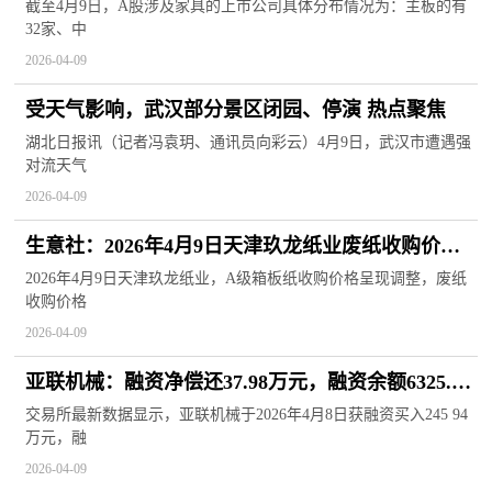
截至4月9日，A股涉及家具的上市公司具体分布情况为：主板的有
32家、中
2026-04-09
受天气影响，武汉部分景区闭园、停演 热点聚焦
湖北日报讯（记者冯袁玥、通讯员向彩云）4月9日，武汉市遭遇强
对流天气
2026-04-09
生意社：2026年4月9日天津玖龙纸业废纸收购价格
上调
2026年4月9日天津玖龙纸业，A级箱板纸收购价格呈现调整，废纸
收购价格
2026-04-09
亚联机械：融资净偿还37.98万元，融资余额6325.99
万元
交易所最新数据显示，亚联机械于2026年4月8日获融资买入245 94
万元，融
2026-04-09