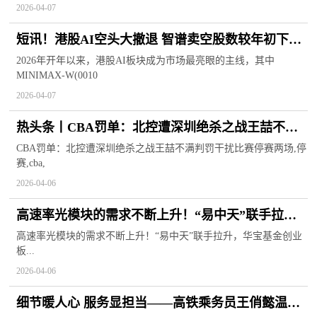
2026-04-07
短讯！港股AI空头大撤退 智谱卖空股数较年初下挫
超九成
2026年开年以来，港股AI板块成为市场最亮眼的主线，其中
MINIMAX-W(0010
2026-04-07
热头条丨CBA罚单：北控遭深圳绝杀之战王喆不满
判罚干扰比赛 停赛两场
CBA罚单：北控遭深圳绝杀之战王喆不满判罚干扰比赛停赛两场,停
赛,cba,
2026-04-06
高速率光模块的需求不断上升！“易中天”联手拉
升，华宝基金创业板人工智能ETF（159363）周线
高速率光模块的需求不断上升！“易中天”联手拉升，华宝基金创业
板...
四连阳
2026-04-06
细节暖人心 服务显担当——高铁乘务员王俏懿温情