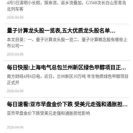
守护清明旅途-百事通
4月5日清明小长假，探亲流、返乡流叠加，G3568次长白山至青岛
北列车客
2026-04-06
量子计算龙头股一览表,五大优质龙头股名单
（2026/3/25）
本文目录：一、量子计算龙头股一览二、量子计算概念股有哪些上
市公司一
2026-04-06
每日快报!上海电气总包兰州新区绿色甲醇项目正式
开工
南方财经4月6日电，近日，兰州新区10万吨 年生物质绿色甲醇项目
正式开
2026-04-06
每日速看!亚市早盘金价下跌 受美元走强和通胀担忧
影响
亚市早盘金价下跌受美元走强和通胀担忧影响
2026-04-06