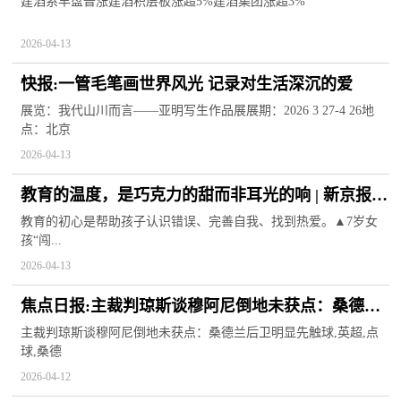
建滔系早盘普涨建滔积层板涨超5%建滔集团涨超3%
2026-04-13
快报:一管毛笔画世界风光 记录对生活深沉的爱
展览：我代山川而言——亚明写生作品展展期：2026 3 27-4 26地
点：北京
2026-04-13
教育的温度，是巧克力的甜而非耳光的响 | 新京报快
评
教育的初心是帮助孩子认识错误、完善自我、找到热爱。▲7岁女
孩“闯...
2026-04-13
焦点日报:主裁判琼斯谈穆阿尼倒地未获点：桑德兰
后卫明显先触球
主裁判琼斯谈穆阿尼倒地未获点：桑德兰后卫明显先触球,英超,点
球,桑德
2026-04-12