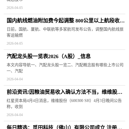
2026-04-05
国内航线燃油附加费今起调整 800公里以上航段收取
120元
日前，国航、厦航、中联航等多家航司发布公告，调整国内航线旅
客运输燃
2026-04-05
汽配龙头股一览表2026（A股）_信息
本文内容导航一、汽配龙头股一览二、汽配概念股有哪些上市公司
一、汽配
2026-04-04
前沿资讯!因粮油贸易收入确认方法不当，维维股份
被责令改正，时任董事长等被出具警示函
红星资本局4月4日消息，维维股份（600300 SH）4月3日晚间公告
称，收到
2026-04-04
每日精选：觅田科技（佛山）有限公司成立 注册资