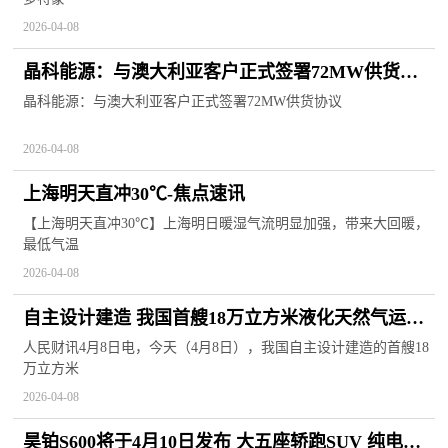
2026-04-08
晶科能源：与澳大利亚客户正式签署72MW供货协
议-速讯
晶科能源：与澳大利亚客户正式签署72MW供货协议
2026-04-08
上海明天直冲30℃-焦点速讯
【上海明天直冲30℃】上海明日暖湿气流明显加强，带来大回暖，
最低气温
2026-04-08
自主设计建造 我国首艘18万立方米液化天然气运输
船完工_报道
人民财讯4月8日电，今天（4月8日），我国自主设计建造的首艘18
万立方米
2026-04-08
昊铂S600将于4月10日发布 大五座轿跑SUV 纯电车