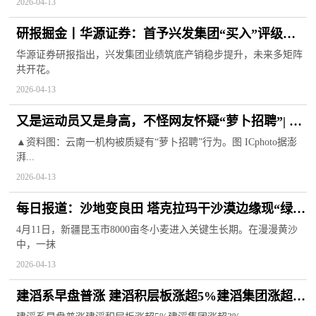
2026-04-13
研报掘金丨华源证券：首予兴发集团“买入”评级，
后续规划项目多，分红力度优异-每日热文
华源证券研报指出，兴发集团业绩筑底产销稳步提升，未来多矩阵
共开花。
2026-04-13
又是运动员又是身高，不怪网友怀疑“萝卜招聘”| 新
京报快评
▲资料图：云南一机构被质疑有“萝卜招聘”行为。图 ICphoto据澎
湃...
2026-04-13
每日报道：沙地变良田 塔克拉玛干沙漠边缘现“绿色
圆盘”
4月11日，新疆昆玉市8000亩冬小麦进入关键生长期。在漫漫黄沙
中，一抹
2026-04-13
建滔系早盘普涨 建滔积层板涨超5%建滔集团涨超
3%