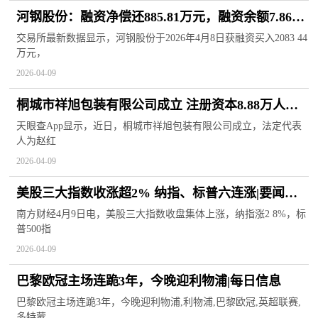
河钢股份：融资净偿还885.81万元，融资余额7.86亿
元
交易所最新数据显示，河钢股份于2026年4月8日获融资买入2083 44
万元，
2026-04-09
桐城市祥旭包装有限公司成立 注册资本8.88万人民
币
天眼查App显示，近日，桐城市祥旭包装有限公司成立，法定代表
人为赵红
2026-04-09
美股三大指数收涨超2% 纳指、标普六连涨|要闻速
递
南方财经4月9日电，美股三大指数收盘集体上涨，纳指涨2 8%，标
普500指
2026-04-09
巴黎欧冠主场连跪3年，今晚迎利物浦|每日信息
巴黎欧冠主场连跪3年，今晚迎利物浦,利物浦,巴黎欧冠,英超联赛,
多特蒙