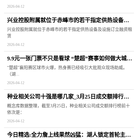
2026-04-12
兴业控股附属就位于赤峰市的若干指定供热设备及
设施订立融资租赁
兴业控股附属就位于赤峰市的若干指定供热设备及设施订立融资租
赁
2026-04-12
9.9元一张门票不只是看球 “楚超”赛事如何做大城市
消费蛋糕
“楚超”襄阳赛区球市火爆，热身赛已经吸引大批观众现场助威。
（湖...
2026-04-12
种业相关公司十强是哪几家_3月25日成交额排行榜
信息
概念库数据整理，截至3月25日，种业相关公司成交额排行榜前十
依次是：
2026-04-12
今日精选:全力詹上线果然凶猛：湖人锁定首轮主场