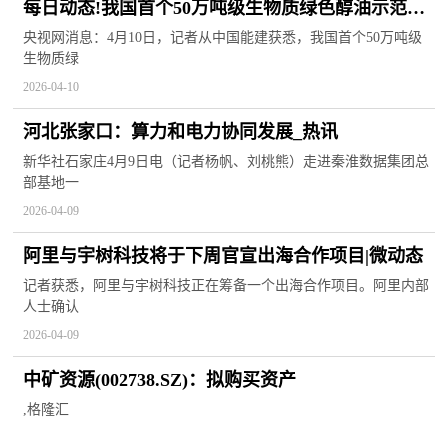
每日动态!我国首个50万吨级生物质绿色醇油示范项
目开工
央视网消息：4月10日，记者从中国能建获悉，我国首个50万吨级
生物质绿
2026-04-10
河北张家口：算力和电力协同发展_热讯
新华社石家庄4月9日电（记者杨帆、刘桃熊）走进秦淮数据集团总
部基地一
2026-04-09
阿里与宇树科技将于下周官宣出海合作项目|微动态
记者获悉，阿里与宇树科技正在筹备一个出海合作项目。阿里内部
人士确认
2026-04-09
中矿资源(002738.SZ)：拟购买资产
,格隆汇