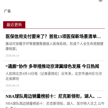
广告
最近更新
医保信用支付要来了？首批13项医保新场景清单公
布
推动可穿戴手环等健康数据接入医保系统，形成个人全生命周期健
康档案；
2026-04-14
“通廊”协作 多举措推动京津冀绿色发展 今日热闻
人民网北京4月14日电（记者夏晓伦）近年来，北京市通州区与河
北省廊坊
2026-04-14
NBA球队周边销量榜前十：尼克斯领衔，湖人、凯
尔特人次之-短讯
NBA球队周边销量榜前十：尼克斯领衔，湖人、凯尔特人次之,公牛