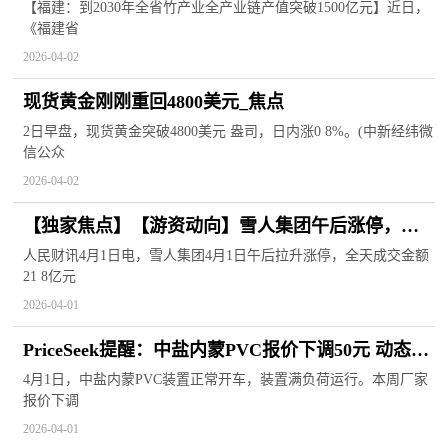
突破1500亿元
【福建：到2030年全省竹产业全产业链产值突破1500亿元】近日，
《福建省
2026-04-02
现货黄金刚刚重回4800美元_焦点
2日早盘，现货黄金突破4800美元 盎司，日内涨0 8%。(中新经纬微
信公众
2026-04-02
【独家焦点】【游资动向】雪人集团午后涨停，游
资买入机构卖出
人民财讯4月1日电，雪人集团4月1日午后拉升涨停，全天成交金额
21 8亿元
2026-04-01
PriceSeek提醒：中盐内蒙PVC报价下调50元 动态焦
点
4月1日，中盐内蒙PVC装置正常开车，装置满负荷运行。本周厂家
报价下调
2026-04-01