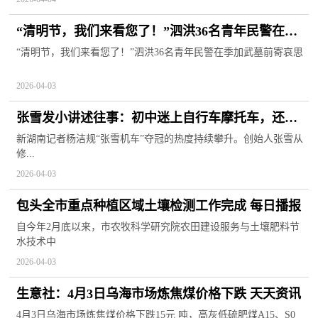
“清明节，我们来看您了！”泗洪36名青年民警在季
加武墓前寄哀思 当前关注
“清明节，我们来看您了！”泗洪36名青年民警在季加武墓前寄哀思
2026-04-03
张雪发小讲述往事：初中迷上自行车摩托车，还骑
自己组装的简易摩托车接老友 今日热议
新湖南记者杨洁规“张雪机车”夺冠的热度持续攀升。创始人张雪从
修...
2026-04-03
包头全市重点种植区域土壤检测工作完成 每日播报
自今年2月底以来，市农牧科学研究院农田建设服务与土壤肥料节
水技术中
2026-04-03
生意社：4月3日乌海市场炼焦煤价格下跌 天天资讯
4月3日乌海市场炼焦煤价格下跌15元 吨，高灰低硫肥煤A15、S0