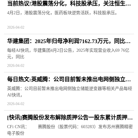
当前热议!港股震荡分化，科技股承压，关注恒生科
技ETF易方达（513010）、港股通互联网ETF易方达
4月2日，港股震荡分化，医药板块逆势活跃，科技股承压。
（513040）等产品布局机会
2026-04-02
华建集团：2025年归母净利润7162.73万元，同比下
降81.71%
每经AI快讯，华建集团4月2日公告，2025年实现营业收入69 76亿
元，同比
2026-04-02
每日热文:英威腾：公司目前暂未推出电网侧独立储
能逆变器等相关产品
英威腾：公司目前暂未推出电网侧独立储能逆变器等相关产品每经
AI快讯，
2026-04-02
[快讯]赛腾股份发布解除质押公告一股东累计质押
2325.00万股 焦点快看
CFi CN讯： 赛腾股份（股票代码：603283）发布苏州赛腾精密
电子股份