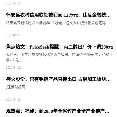
2026-04-02
怀安县农村信用联社被罚88.12万元：违反金融统计
相关规定等
怀安县农村信用联社被罚88 12万元：违反金融统计相关规定等
2026-04-02
焦点热文：PriceSeek提醒：丙二醇出厂价下调200元
4月2日，山东利华益维远化学丙二醇出厂挂牌价9800元 吨，价格下
调200元
2026-04-02
神火股份：只有铝箔产品直接出口 占铝加工板块比
例约20%_焦点热门
,证券时报网
2026-04-02
观热点：福建：到2030年全省竹产业全产业链产值