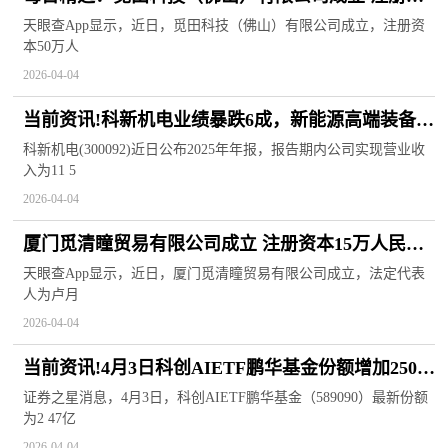
本50万人民币
天眼查App显示，近日，觅田科技（佛山）有限公司成立，注册资
本50万人
2026-04-04
当前资讯!科新机电业绩暴跌6成，新能源高端装备营
收大降8成，却赢得“啤酒大王”青睐
科新机电(300092)近日公布2025年年报，报告期内公司实现营业收
入为11 5
2026-04-04
厦门觅清瞳贸易有限公司成立 注册资本15万人民币-
通讯
天眼查App显示，近日，厦门觅清瞳贸易有限公司成立，法定代表
人为卢月
2026-04-04
当前资讯!4月3日科创AIETF鹏华基金份额增加250万
份，重仓股金山办公、澜起科技、芯原股份
证券之星消息，4月3日，科创AIETF鹏华基金（589090）最新份额
为2 47亿
2026-04-04