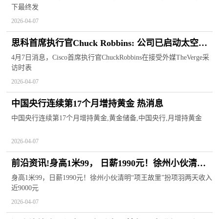
下最终发
2026-04-07
思科首席执行官Chuck Robbins: 公司已启动太空数
据中心初步准备
4月7日消息，Cisco首席执行官ChuckRobbins在接受外媒TheVerge采
访时表
2026-04-07
中国央行连续第17个月增持黄金 热消息
中国央行连续第17个月增持黄金,黄金储备,中国央行,月增持黄金
2026-04-07
前沿资讯!身高1米99， 日薪1990元！徐州小伙清明
“项王故里”扮项羽两天收入近9000元
身高1米99，日薪1990元！徐州小伙清明“项王故里”扮项羽两天收入
近9000元
2026-04-07