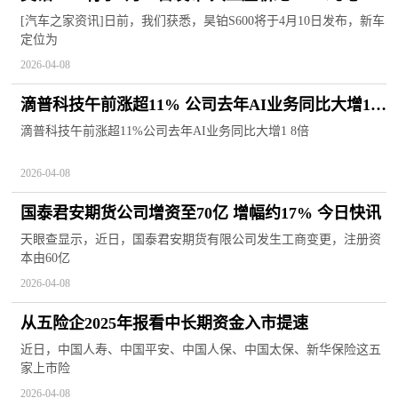
型最大续航800km|实时
[汽车之家资讯]日前，我们获悉，昊铂S600将于4月10日发布，新车
定位为
2026-04-08
滴普科技午前涨超11% 公司去年AI业务同比大增1.8
倍|焦点信息
滴普科技午前涨超11%公司去年AI业务同比大增1 8倍
2026-04-08
国泰君安期货公司增资至70亿 增幅约17% 今日快讯
天眼查显示，近日，国泰君安期货有限公司发生工商变更，注册资
本由60亿
2026-04-08
从五险企2025年报看中长期资金入市提速
近日，中国人寿、中国平安、中国人保、中国太保、新华保险这五
家上市险
2026-04-08