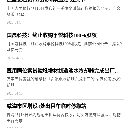
适度宽松货币政策持续显效 观天下
中国人民银行4月13日发布的一季度金融统计数据报告显示，广义
货币（M2
2026-04-14
国晟科技：终止收购孚悦科技100%股权
【国晟科技：终止收购孚悦科技100%股权】此前公司公告，拟以2
41亿元受
2026-04-13
医用同位素试验堆增材制造池水冷却器完成出厂验
收_每日热文
医用同位素试验堆增材制造池水冷却器完成出厂验收,同位素,水冷
却器
2026-04-13
威海市区增设3处出租车临时停靠站
鲁网4月13日讯为规范出租车待客秩序，切实方便群众就医、购物
出行需求