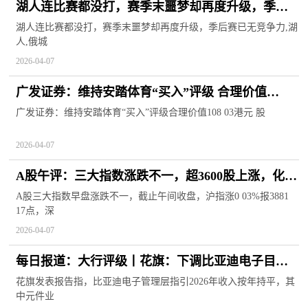
湖人连比赛都没打，赛季末噩梦却再度升级，季后
赛已无竞争力-焦点快播
湖人连比赛都没打，赛季末噩梦却再度升级，季后赛已无竞争力,湖
人,俄城
2026-04-07
广发证券：维持安踏体育“买入”评级 合理价值
108.03港元/股 热门
广发证券：维持安踏体育“买入”评级合理价值108 03港元 股
2026-04-07
A股午评：三大指数涨跌不一，超3600股上涨，化工
股领涨
A股三大指数早盘涨跌不一，截止午间收盘，沪指涨0 03%报3881
17点，深
2026-04-07
每日报道：大行评级丨花旗：下调比亚迪电子目标
价至22.6港元，消费电子业务疲软
花旗发表报告指，比亚迪电子管理层指引2026年收入按年持平，其
中元件业