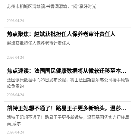
好时光
苏州市相城区渭塘镇:书香满渭塘，“阅”享好时光
2026-04-24
热点聚焦：赵斌获批担任人保养老审计责任人
赵斌获批担任人保养老审计责任人
2026-04-24
焦点速读：法国国民健康数据将从微软迁移至本土
平台
法国健康数据中心23日发布公报，将由法国斯凯尔韦公司接手原微
软负责的
2026-04-24
凯特王妃想不通了！路易王子更多新镜头，温莎基
因凭实力扭转局面 观热点
凯特王妃想不通了！路易王子更多新镜头，温莎基因凭实力扭转局
面,威尔
2026-04-24