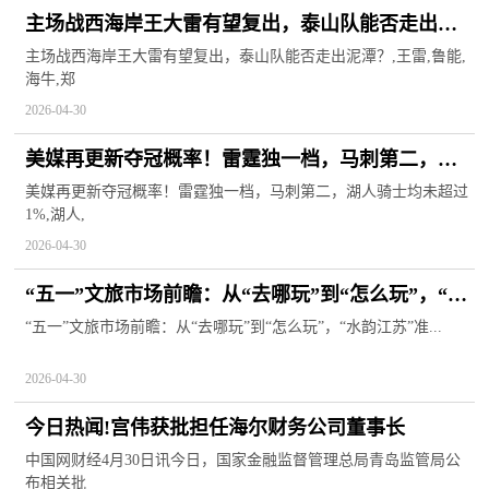
主场战西海岸王大雷有望复出，泰山队能否走出泥
潭？ 今日报
主场战西海岸王大雷有望复出，泰山队能否走出泥潭？,王雷,鲁能,
海牛,郑
2026-04-30
美媒再更新夺冠概率！雷霆独一档，马刺第二，湖
人骑士均未超过1%|今日热搜
美媒再更新夺冠概率！雷霆独一档，马刺第二，湖人骑士均未超过
1%,湖人,
2026-04-30
“五一”文旅市场前瞻：从“去哪玩”到“怎么玩”，“水
韵江苏”准备好了吗
“五一”文旅市场前瞻：从“去哪玩”到“怎么玩”，“水韵江苏”准...
2026-04-30
今日热闻!宫伟获批担任海尔财务公司董事长
中国网财经4月30日讯今日，国家金融监督管理总局青岛监管局公
布相关批