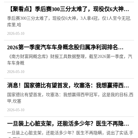
【聚看点】季后赛300三分太难了，现役仅6大神，3
人拿4冠，仅1人至今无冠
季后赛300三分太难了，现役仅6大神，3人拿4冠，仅1人至今无冠,
库里,哈
2026-05-10
2026第一季度汽车车身概念股归属净利润排名
TOP20
《南方财富网概念库》财报工具数据整理，截至2026第一季度，汽
车车身概
2026-05-10
消息！国家德比有望首发，坎塞洛：我想赢得西甲
冠军，这是我的目标
国家德比有望首发，坎塞洛：我想赢得西甲冠军，这是我的目标,西
甲,坎塞
2026-05-10
一旦装上心脏支架，还能活多少年？医生不再隐
瞒，说出了实话 每日讯息
一旦装上心脏支架，还能活多少年？医生不再隐瞒，说出了实话,手