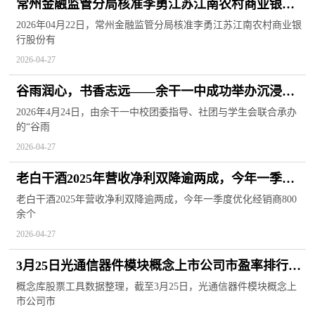
常州金融监管分局核准李勇江苏江南农村商业银行
股份有限公司副行长任职资格 每日动态
2026年04月22日，常州金融监管分局核准李勇江苏江南农村商业银
行股份有
2026-04-27
谷雨润心，书香志远——余干一中成功举办沉浸式
春日读书分享会
2026年4月24日，由余干一中校团委指导、社团与学生会联合承办
的“谷雨
2026-04-27
老白干酒2025年营收净利双降逾两成，今年一季度
优化经销商800余个 最新消息
老白干酒2025年营收净利双降逾两成，今年一季度优化经销商800
余个
2026-04-27
3月25日光通信器件模块概念上市公司市盈率排行榜
一览
概念库股票工具数据整理，截至3月25日，光通信器件模块概念上
市公司市