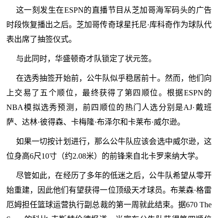
这一刻发生在ESPN的直播节目从芝加哥海军码头的广告
时段恢复播出之后。芝加哥传奇球星托尼·库科奇作为球队代
表出席了抽签仪式。
与此同时，华盛顿奇才队锁定了状元签。
在选秀抽签开始前，公牛队似乎稳居前十。然而，他们向
上交易了五个顺位，最终获得了第四顺位。根据ESPN的
NBA模拟选秀预测，前四顺位的热门人选分别是AJ·戴班
萨、达林·彼得森、卡梅隆·布泽尔和卡莱布·威尔逊。
如果一切按计划进行，那么公牛队应该会选中威尔逊，这
位身高6尺10寸（约2.08米）的前锋来自北卡罗来纳大学。
尽管如此，在经历了多年的低迷之后，公牛队希望从零开
始重建，因此他们有望获得一位顶级天才球员。布莱森·格雷
厄姆担任篮球运营执行副总裁的第一周就此结束。据670 The