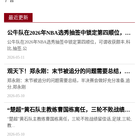
广告
最近更新
公牛队在2026年NBA选秀抽签中锁定第四顺位，可
谓收获颇丰_每日消息
公牛队在2026年NBA选秀抽签中锁定第四顺位，可谓收获颇丰,科
比,抽签,公
2026-05-11
观天下！郑永刚：末节被追分的问题需要总结，半
决赛会做好充分准备
郑永刚：末节被追分的问题需要总结，半决赛会做好充分准备,追
分,郑永刚
2026-05-10
“楚超”黄石队主教练曹国栋离任，三轮不败战绩留
佳话 焦点快看
“楚超”黄石队主教练曹国栋离任，三轮不败战绩留佳话,足球,三轮,
教...
2026-05-10