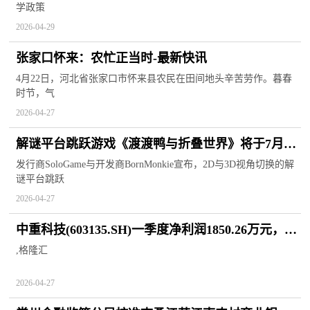
学政策
2026-04-29
张家口怀来：农忙正当时-最新快讯
4月22日，河北省张家口市怀来县农民在田间地头辛苦劳作。暮春
时节，气
2026-04-27
解谜平台跳跃游戏《渡渡鸭与折叠世界》将于7月24
日发售
发行商SoloGame与开发商BornMonkie宣布，2D与3D视角切换的解
谜平台跳跃
2026-04-27
中重科技(603135.SH)一季度净利润1850.26万元，同
比增长34.85%|焦点快播
,格隆汇
2026-04-27