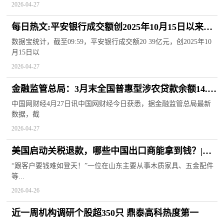
2026-04-27
每日热文:平安银行成交额创2025年10月15日以来新
高
数据宝统计，截至09:59，平安银行成交额20 39亿元，创2025年10
月15日以
2026-04-27
金融监管总局：3月末全国普惠型涉农贷款余额14.96
万亿元 同比增长9.47% 新消息
中国网财经4月27日讯中国网财经今日获悉，据金融监管总局最新
数据，截
2026-04-27
美国启动关税退款，哪些中国出口商能拿到钱？|报
道
“跟客户要钱难如登天！”一位在山东主要从事木质家具、五金配件
等...
2026-04-26
近一周机构调研个股超350只 鼎泰高科热度第一