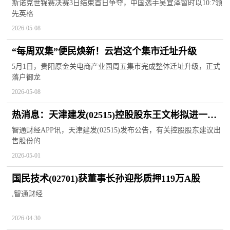
斯诺克世锦赛决赛3日结束首日争夺，中国选手吴宜泽暂时以10:7领
先英格
2026-05-08
“每周双集”便民焕新！云岩这个集市迁址升级
5月1日，贵阳原金关电商产业园周五集市完成整体迁址升级，正式
落户御龙
2026-05-08
热消息：天津建发(02515)控股股东王文彬拟进一步
通过大宗交易出售4974.8万股公司股份
智通财经APP讯，天津建发(02515)发布公告，有关控股股东建议出
售股份的
2026-05-01
国民技术(02701)获董事长孙迎彤质押119万A股
,智通财经
2026-04-30