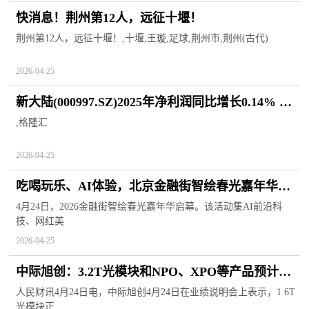
快消息！荆州第12人，远征十堰！
荆州第12人，远征十堰！,十堰,王璇,足球,荆州市,荆州(古代)
2026-04-25
新大陆(000997.SZ)2025年净利润同比增长0.14% 拟
10派2.5元
,格隆汇
2026-04-25
吃喝玩乐、AI体验，北京金融街智绘春光嘉年华开
幕-今日看点
4月24日，2026金融街智绘春光嘉年华启幕。该活动集AI前沿科
技、网红美
2026-04-25
中际旭创：3.2T光模块和NPO、XPO等产品预计会
在技术完善和完成客户验证后开始量产
人民财讯4月24日电，中际旭创4月24日在业绩说明会上表示，1 6T
光模块正