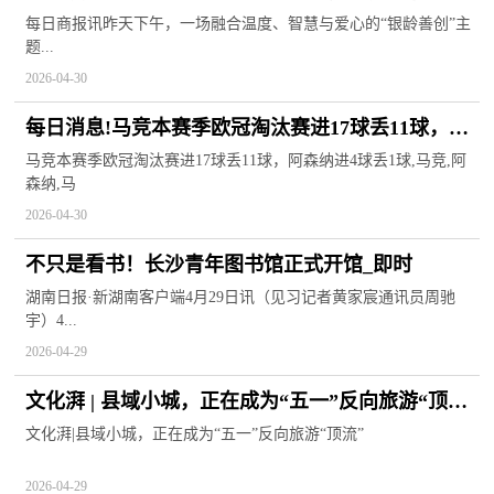
战考场”|通讯
每日商报讯昨天下午，一场融合温度、智慧与爱心的“银龄善创”主
题...
2026-04-30
每日消息!马竞本赛季欧冠淘汰赛进17球丢11球，阿
森纳进4球丢1球
马竞本赛季欧冠淘汰赛进17球丢11球，阿森纳进4球丢1球,马竞,阿
森纳,马
2026-04-30
不只是看书！长沙青年图书馆正式开馆_即时
湖南日报·新湖南客户端4月29日讯（见习记者黄家宸通讯员周驰
宇）4...
2026-04-29
文化湃 | 县域小城，正在成为“五一”反向旅游“顶流”
焦点快看
文化湃|县域小城，正在成为“五一”反向旅游“顶流”
2026-04-29