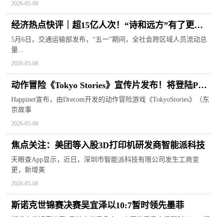
2026-05-08
经济热点快评｜超15亿人次！“诗和远方”有了更多
“打开方式”-快消息
5月6日，交通运输部发布，“五一”期间，全社会跨区域人员流动总
量...
2026-05-08
动作冒险《Tokyo Stories》宣传片发布！将登陆PC
平台
Happinet宣布，由Drecom开发的动作冒险游戏《TokyoStories》（东
京故事
2026-05-08
焦点关注：美团等入股3D打印机研发商智能派科技
天眼查App显示，近日，深圳市智能派科技有限公司发生工商变
更，新增美
2026-05-08
斯诺克世锦赛决赛吴宜泽以10:7暂时领先墨菲