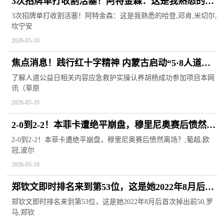
3次招牌单打收割活塞！阿特金森：这是我熟悉的哈
登 速讯
3次招牌单打收割活塞！阿特金森：这是我熟悉的哈登,邓肯,米切尔,
坎宁安
2026-05-10
焦点消息！践行红十字精神 内蒙古启动“5·8人道公
益日”主题活动
了解人道公益日相关内容应急救护实操认养胡杨成功参加项目本网
讯（草原
2026-05-10
2-0到2-2！本菲卡遭绝平崩盘，穆里尼奥赛后愤然离
场？ 每日消息
2-0到2-2！本菲卡遭绝平崩盘，穆里尼奥赛后愤然离场？,葡超,欧
冠,波尔
2026-05-10
郑钦文即时排名来到第53位，这是她2022年8月后首
次掉出前50
郑钦文即时排名来到第53位，这是她2022年8月后首次掉出前50,罗
马,郑钦