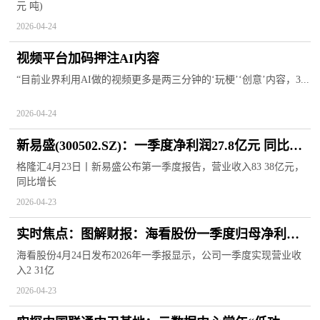
元 吨)
2026-04-24
视频平台加码押注AI内容
“目前业界利用AI做的视频更多是两三分钟的‘玩梗’‘创意’内容，3...
2026-04-24
新易盛(300502.SZ)：一季度净利润27.8亿元 同比增
长76.8%
格隆汇4月23日丨新易盛公布第一季度报告，营业收入83 38亿元，
同比增长
2026-04-23
实时焦点：图解财报：海看股份一季度归母净利润
8993.32万元，同比减少23.20%
海看股份4月24日发布2026年一季报显示，公司一季度实现营业收
入2 31亿
2026-04-23