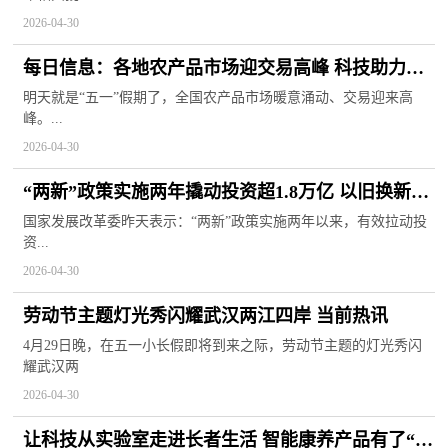
2026-04-30
每日信息：各地农产品市场迎交易高峰 科技助力节
日保供
明天就是“五一”假期了，全国农产品市场暖意涌动、交易迎来高
峰。...
2026-04-30
“两新”政策实施两年撬动投资超1.8万亿 以旧换新惠
及4.8亿人次
国家发展改革委昨天表示：“两新”政策实施两年以来，有效拉动投
资...
2026-04-30
劳动节主题灯光秀闪耀武汉两江四岸 当前热讯
4月29日晚，在五一小长假即将到来之际，劳动节主题的灯光秀闪
耀武汉两
2026-04-30
让科技从实验室走进长者生活 智能康养产品有了“实