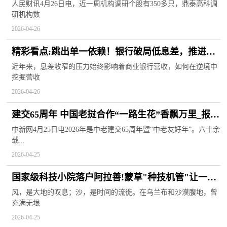
人民财讯4月26日电，近一周机构调研个股有350多只，鼎泰高科调
研机构数
2026-04-26
精彩看点:跳出单一依赖！银行破局低息差，推进综
合化服务
近年来，息差收窄的压力始终影响着商业银行营收，如何在逆境中
挖掘营收
2026-04-26
建交65周年 中国老挝合作“一路生花”香飘万里_报资
讯
中新网4月25日电2026年是中老建交65周年暨“中老友好年”。六十余
载...
2026-04-25
国家级科技小院落户阿拉善!蒙草"种技机管"让一颗
梭梭变万亩绿洲
风，是大地的叹息；沙，是时间的流徙。在乌兰布和沙漠腹地，曾
充满无垠
2026-04-25