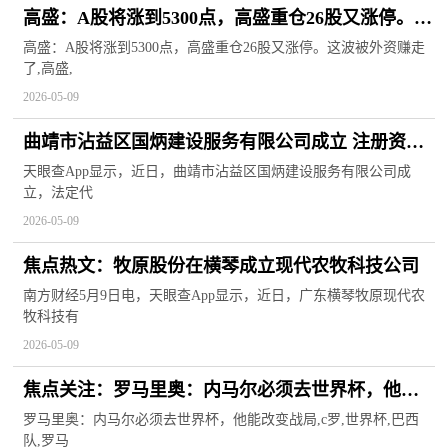
高盛：A股将涨到5300点，高盛重仓26股又涨停。这
波被外资赚走了
高盛：A股将涨到5300点，高盛重仓26股又涨停。这波被外资赚走
了,高盛,
2026-05-09
曲靖市沾益区国炳建设服务有限公司成立 注册资本
100万人民币 热门看点
天眼查App显示，近日，曲靖市沾益区国炳建设服务有限公司成
立，法定代
2026-05-09
焦点热文：牧原股份在横琴成立现代农牧科技公司
南方财经5月9日电，天眼查App显示，近日，广东横琴牧原现代农
牧科技有
2026-05-09
焦点关注：罗马里奥：内马尔必须去世界杯，他能
改变战局
罗马里奥：内马尔必须去世界杯，他能改变战局,c罗,世界杯,巴西
队,罗马