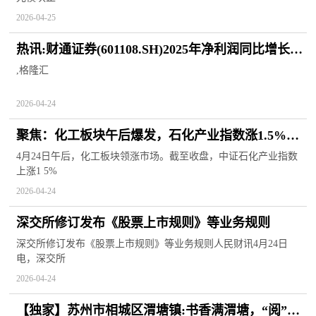
2026-04-25
热讯:财通证券(601108.SH)2025年净利润同比增长
12.50%
,格隆汇
2026-04-24
聚焦：化工板块午后爆发，石化产业指数涨1.5%，
化工行业ETF易方达（516570）成交放量
4月24日午后，化工板块领涨市场。截至收盘，中证石化产业指数
上涨1 5%
2026-04-24
深交所修订发布《股票上市规则》等业务规则
深交所修订发布《股票上市规则》等业务规则人民财讯4月24日
电，深交所
2026-04-24
【独家】苏州市相城区渭塘镇:书香满渭塘，“阅”享