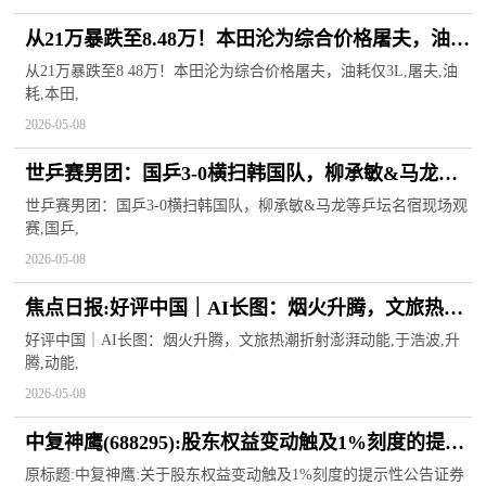
从21万暴跌至8.48万！本田沦为综合价格屠夫，油耗
仅3L
从21万暴跌至8 48万！本田沦为综合价格屠夫，油耗仅3L,屠夫,油
耗,本田,
2026-05-08
世乒赛男团：国乒3-0横扫韩国队，柳承敏&马龙等
乒坛名宿现场观赛 焦点速讯
世乒赛男团：国乒3-0横扫韩国队，柳承敏&马龙等乒坛名宿现场观
赛,国乒,
2026-05-08
焦点日报:好评中国｜AI长图：烟火升腾，文旅热潮
折射澎湃动能
好评中国｜AI长图：烟火升腾，文旅热潮折射澎湃动能,于浩波,升
腾,动能,
2026-05-08
中复神鹰(688295):股东权益变动触及1%刻度的提示
性公告|每日焦点
原标题:中复神鹰:关于股东权益变动触及1%刻度的提示性公告证券