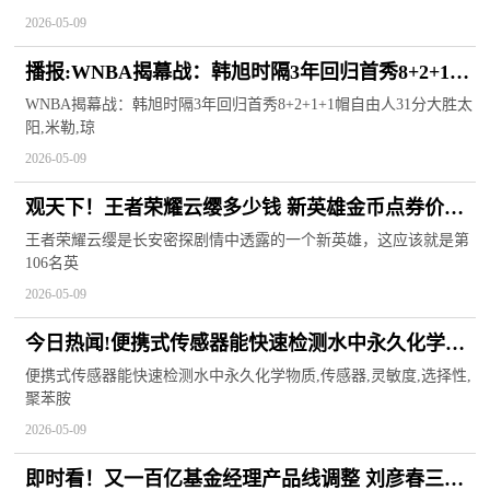
2026-05-09
播报:WNBA揭幕战：韩旭时隔3年回归首秀8+2+1+1
帽 自由人31分大胜太阳
WNBA揭幕战：韩旭时隔3年回归首秀8+2+1+1帽自由人31分大胜太
阳,米勒,琼
2026-05-09
观天下！王者荣耀云缨多少钱 新英雄金币点券价格
介绍
王者荣耀云缨是长安密探剧情中透露的一个新英雄，这应该就是第
106名英
2026-05-09
今日热闻!便携式传感器能快速检测水中永久化学物
质
便携式传感器能快速检测水中永久化学物质,传感器,灵敏度,选择性,
聚苯胺
2026-05-09
即时看！又一百亿基金经理产品线调整 刘彦春三只