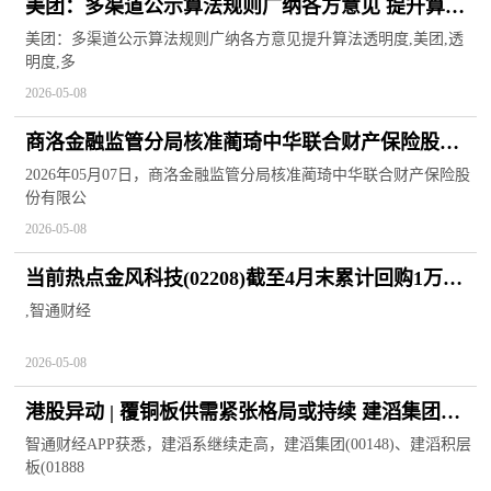
美团：多渠道公示算法规则广纳各方意见 提升算法
透明度 焦点热闻
美团：多渠道公示算法规则广纳各方意见提升算法透明度,美团,透
明度,多
2026-05-08
商洛金融监管分局核准蔺琦中华联合财产保险股份
有限公司商洛中心支公司副总经理（主持工作）任
2026年05月07日，商洛金融监管分局核准蔺琦中华联合财产保险股
份有限公
职资格
2026-05-08
当前热点金风科技(02208)截至4月末累计回购1万股
H股
,智通财经
2026-05-08
港股异动 | 覆铜板供需紧张格局或持续 建滔集团
(00148)、建滔积层板(01888)刷新上市新高_热头条
智通财经APP获悉，建滔系继续走高，建滔集团(00148)、建滔积层
板(01888