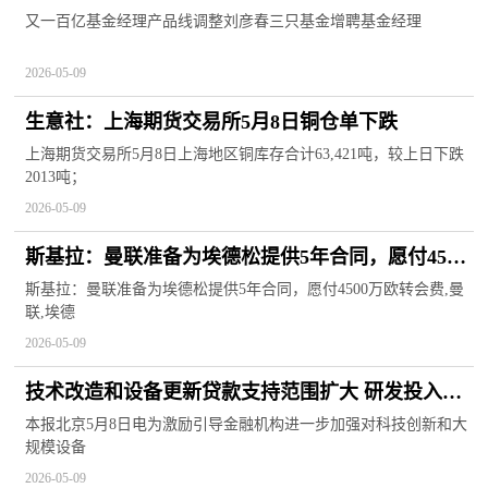
基金增聘基金经理
又一百亿基金经理产品线调整刘彦春三只基金增聘基金经理
2026-05-09
生意社：上海期货交易所5月8日铜仓单下跌
上海期货交易所5月8日上海地区铜库存合计63,421吨，较上日下跌
2013吨；
2026-05-09
斯基拉：曼联准备为埃德松提供5年合同，愿付4500
万欧转会费
斯基拉：曼联准备为埃德松提供5年合同，愿付4500万欧转会费,曼
联,埃德
2026-05-09
技术改造和设备更新贷款支持范围扩大 研发投入水
平较高的民营中小企业可获支持
本报北京5月8日电为激励引导金融机构进一步加强对科技创新和大
规模设备
2026-05-09