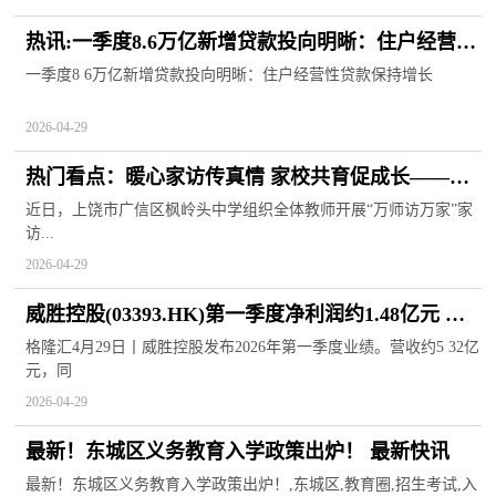
热讯:一季度8.6万亿新增贷款投向明晰：住户经营性
贷款保持增长
一季度8 6万亿新增贷款投向明晰：住户经营性贷款保持增长
2026-04-29
热门看点：暖心家访传真情 家校共育促成长——上
饶市广信区枫岭头中学扎实开展“万师访万家”活动
近日，上饶市广信区枫岭头中学组织全体教师开展“万师访万家”家
访...
2026-04-29
威胜控股(03393.HK)第一季度净利润约1.48亿元 同
比增加6.4%
格隆汇4月29日丨威胜控股发布2026年第一季度业绩。营收约5 32亿
元，同
2026-04-29
最新！东城区义务教育入学政策出炉！ 最新快讯
最新！东城区义务教育入学政策出炉！,东城区,教育圈,招生考试,入