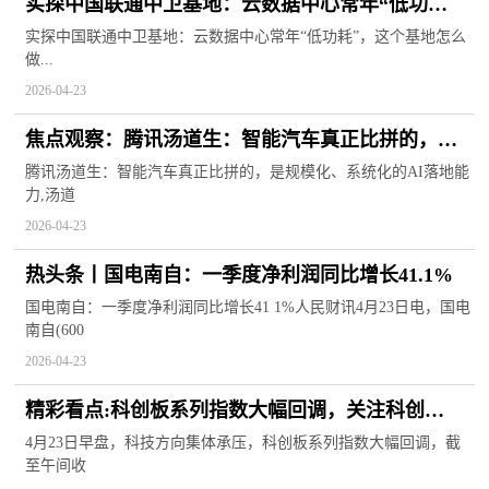
实探中国联通中卫基地：云数据中心常年“低功
耗”，这个基地怎么做到的？-播资讯
实探中国联通中卫基地：云数据中心常年“低功耗”，这个基地怎么
做...
2026-04-23
焦点观察：腾讯汤道生：智能汽车真正比拼的，是
规模化、系统化的AI落地能力
腾讯汤道生：智能汽车真正比拼的，是规模化、系统化的AI落地能
力,汤道
2026-04-23
热头条丨国电南自：一季度净利润同比增长41.1%
国电南自：一季度净利润同比增长41 1%人民财讯4月23日电，国电
南自(600
2026-04-23
精彩看点:科创板系列指数大幅回调，关注科创
50ETF易方达（588080）、科创成长ETF易方达
4月23日早盘，科技方向集体承压，科创板系列指数大幅回调，截
至午间收
（588020）等产品布局机会