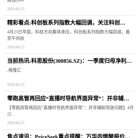
南自(600
2026-04-23
精彩看点:科创板系列指数大幅回调，关注科创
50ETF易方达（588080）、科创成长ETF易方达
4月23日早盘，科技方向集体承压，科创板系列指数大幅回调，截
至午间收
（588020）等产品布局机会
2026-04-23
当前热讯:科思股份(300856.SZ)：一季度归母净利润
4078.16万元 同比下降15.06%
,格隆汇
2026-04-23
零跑高管再回应“直播时导航界面异常”：并非辅助
驾驶问题
【零跑高管再回应“直播时导航界面异常”：并非辅助驾驶问题】4月
22...
2026-04-23
焦点速讯：PriceSeek重点提醒：万华丙烯酸报价下