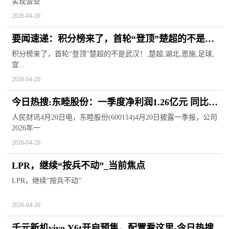
实现营业
2026-04-20
要闻速递：积分榜来了，首轮“登顶”楚超的不是武
汉！
积分榜来了，首轮“登顶”楚超的不是武汉！,楚超,湖北,恩施,足球,
宜...
2026-04-20
今日热搜:东睦股份：一季度净利润1.26亿元 同比增
长12.69%
人民财讯4月20日电，东睦股份(600114)4月20日披露一季报，公司
2026年一
2026-04-20
LPR，继续“按兵不动”_当前焦点
LPR，继续“按兵不动”
2026-04-20
千元新机vivo Y6t开启预售，配置看这里-今日热搜