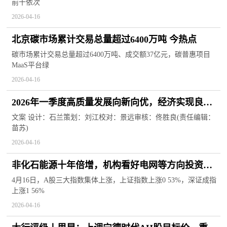
前十依次
2026-04-16
北京碳市场累计交易总量超过6400万吨 今热点
碳市场累计交易总量超过6400万吨、成交额37亿元，碳普惠项目
MaaS平台绿
2026-04-16
2026年一季度高质量发展向新向优，经济实现良好
开局！一图速览→
文案 设计：石兰策划：刘江校对：景远审核：佟胜良(责任编辑：
苗苏)
2026-04-16
非化石能源十年倍增，机构看好电网等方向投资机
会，电网设备ETF华夏（159326）全市场电网含量
4月16日，A股三大指数集体上涨，上证指数上涨0 53%，深证成指
上涨1 56%
最高|每日焦点
2026-04-16