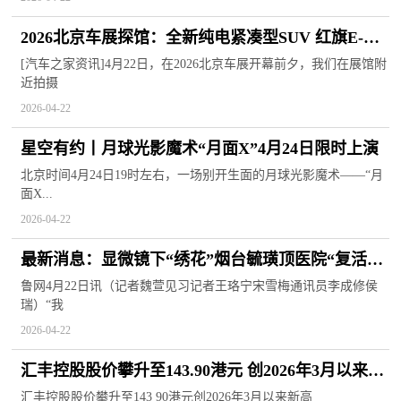
2026北京车展探馆：全新纯电紧凑型SUV 红旗E-
HS4现身-每日信息
[汽车之家资讯]4月22日，在2026北京车展开幕前夕，我们在展馆附
近拍摄
2026-04-22
星空有约丨月球光影魔术“月面X”4月24日限时上演
北京时间4月24日19时左右，一场别开生面的月球光影魔术——“月
面X...
2026-04-22
最新消息：显微镜下“绣花”烟台毓璜顶医院“复活”
女子四根断指
鲁网4月22日讯（记者魏萱见习记者王珞宁宋雪梅通讯员李成修侯
瑞）“我
2026-04-22
汇丰控股股价攀升至143.90港元 创2026年3月以来新
高
汇丰控股股价攀升至143 90港元创2026年3月以来新高