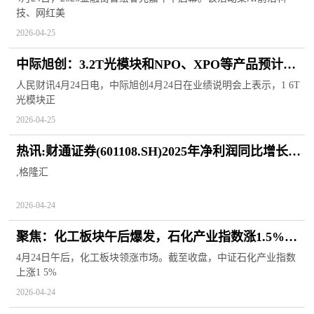
技、网红美
2026-04-25
中际旭创：3.2T光模块和NPO、XPO等产品预计会
在技术完善和完成客户验证后开始量产
人民财讯4月24日电，中际旭创4月24日在业绩说明会上表示，1 6T
光模块正
2026-04-25
热讯:财通证券(601108.SH)2025年净利润同比增长
12.50%
,格隆汇
2026-04-24
聚焦：化工板块午后爆发，石化产业指数涨1.5%，
化工行业ETF易方达（516570）成交放量
4月24日午后，化工板块领涨市场。截至收盘，中证石化产业指数
上涨1 5%
2026-04-24