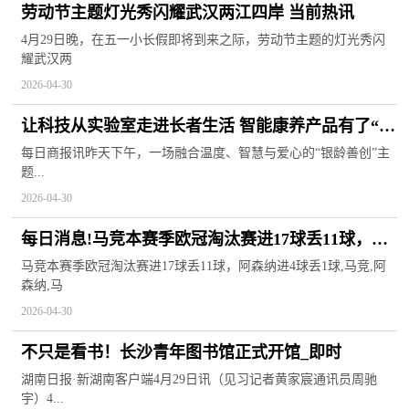
劳动节主题灯光秀闪耀武汉两江四岸 当前热讯
4月29日晚，在五一小长假即将到来之际，劳动节主题的灯光秀闪
耀武汉两
2026-04-30
让科技从实验室走进长者生活 智能康养产品有了“实
战考场”|通讯
每日商报讯昨天下午，一场融合温度、智慧与爱心的“银龄善创”主
题...
2026-04-30
每日消息!马竞本赛季欧冠淘汰赛进17球丢11球，阿
森纳进4球丢1球
马竞本赛季欧冠淘汰赛进17球丢11球，阿森纳进4球丢1球,马竞,阿
森纳,马
2026-04-30
不只是看书！长沙青年图书馆正式开馆_即时
湖南日报·新湖南客户端4月29日讯（见习记者黄家宸通讯员周驰
宇）4...