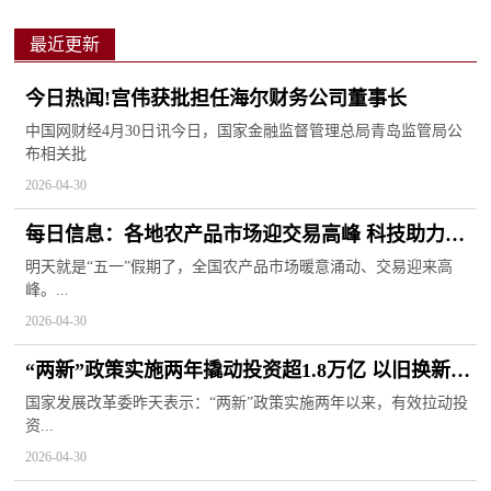
最近更新
今日热闻!宫伟获批担任海尔财务公司董事长
中国网财经4月30日讯今日，国家金融监督管理总局青岛监管局公
布相关批
2026-04-30
每日信息：各地农产品市场迎交易高峰 科技助力节
日保供
明天就是“五一”假期了，全国农产品市场暖意涌动、交易迎来高
峰。...
2026-04-30
“两新”政策实施两年撬动投资超1.8万亿 以旧换新惠
及4.8亿人次
国家发展改革委昨天表示：“两新”政策实施两年以来，有效拉动投
资...
2026-04-30