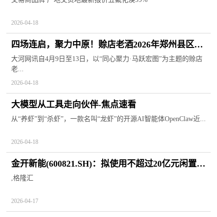
2026-04-18
四场连启，聚力中原！赊店老酒2026年郑州县区市
场春季答谢会圆满收官 每日动态
大河网讯自4月9日至13日，以“同心聚力·马跃宏图”为主题的赊店
老...
2026-04-18
大模型从工具走向伙伴-焦点速看
从“养虾”到“杀虾”，一款名叫“龙虾”的开源AI智能体OpenClaw近...
2026-04-18
金开新能(600821.SH)：拟使用不超过20亿元闲置自
有资金进行委托理财
,格隆汇
2026-04-17