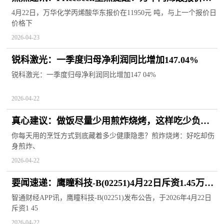
跌400元
4月22日，万华化学丙烯酸华东报价在11950元 吨，与上一个报价日
价格下
2026-04-23
锐科激光：一季度归母净利润同比增加147.04%
锐科激光：一季度归母净利润同比增加147 04%
2026-04-22
真心建议：做饭尽量少用煎炸烧烤，这样吃少负
担、更安心！
你每天用的烹饪方式到底藏着多少健康隐患？煎炸烧烤：好吃却伤
身煎炸、
2026-04-22
要闻速递：鹰瞳科技-B(02251)4月22日斥资1.45万港
元回购1200股
智通财经APP讯，鹰瞳科技-B(02251)发布公告，于2026年4月22日
斥资1 45
2026-04-22