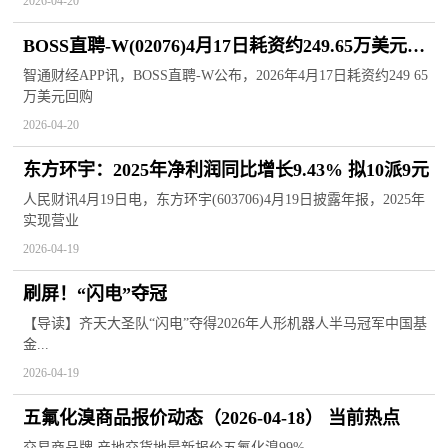
2026-04-20
BOSS直聘-W(02076)4月17日耗资约249.65万美元回
购约34.97万股|热点评
智通财经APP讯，BOSS直聘-W公布，2026年4月17日耗资约249 65
万美元回购
2026-04-20
东方环宇：2025年净利润同比增长9.43% 拟10派9元
人民财讯4月19日电，东方环宇(603706)4月19日披露年报，2025年
实现营业
2026-04-19
刷屏！“闪电”夺冠
【导读】齐天大圣队“闪电”夺得2026年人形机器人半马冠军中国基
金...
2026-04-19
五氟化溴商品报价动态（2026-04-18） 当前热点
交易商品牌 产地交货地最新报价五氟化溴99%