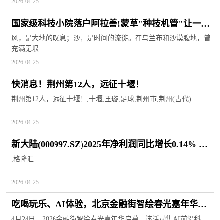
2026-04-25
国家级科技小院落户阿拉善!蒙草"种技机管"让一颗
梭梭变万亩绿洲
风，是大地的叹息；沙，是时间的流徙。在乌兰布和沙漠腹地，曾
充满无垠
2026-04-25
快消息！荆州第12人，远征十堰！
荆州第12人，远征十堰！,十堰,王璇,足球,荆州市,荆州(古代)
2026-04-25
新大陆(000997.SZ)2025年净利润同比增长0.14% 拟
10派2.5元
,格隆汇
2026-04-25
吃喝玩乐、AI体验，北京金融街智绘春光嘉年华开
幕-今日看点
4月24日，2026金融街智绘春光嘉年华启幕。该活动集AI前沿科