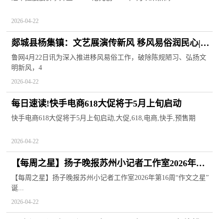
2026-04-22
郯城县杨集镇：文艺展演传新风 移风易俗润民心|每
日看点
鲁网4月22日讯为深入推进移风易俗工作，破除陈规陋习、弘扬文
明新风，4
2026-04-22
每日速读!快手电商618大促将于5月上旬启动
快手电商618大促将于5月上旬启动,大促,618,电商,快手,预售期
2026-04-22
【每周之星】扬子晚报苏州小记者工作室2026年第
16周“作文之星”诞生啦，快来领奖~
【每周之星】扬子晚报苏州小记者工作室2026年第16周“作文之星”
诞...
2026-04-22