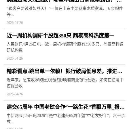
美国启动关税退款，哪些中国出口商能拿到钱？|报
道
“跟客户要钱难如登天！”一位在山东主要从事木质家具、五金配件
等...
2026-04-26
近一周机构调研个股超350只 鼎泰高科热度第一
人民财讯4月26日电，近一周机构调研个股有350多只，鼎泰高科调
研机构数
2026-04-26
精彩看点:跳出单一依赖！银行破局低息差，推进综
合化服务
近年来，息差收窄的压力始终影响着商业银行营收，如何在逆境中
挖掘营收
2026-04-26
建交65周年 中国老挝合作“一路生花”香飘万里_报资
讯
中新网4月25日电2026年是中老建交65周年暨“中老友好年”。六十余
载...