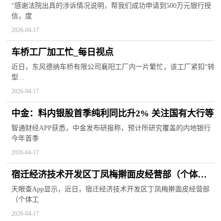
“感谢法院出具的涉诉情况说明，帮我们成功申请到500万元银行授
信，度
2026-04-17
车桥工厂加工忙_每日视点
近日，东风德纳车桥有限公司襄阳工厂内一片繁忙，该工厂紧扣“转
型...
2026-04-17
中金：料内银股首季纯利同比升2% 关注国有大行等
智通财经APP获悉，中金发布研报称，预计所研究覆盖的内地银行
今年首季
2026-04-17
宿迁经济技术开发区丁凤梅擀面皮经营部（个体工
商户）成立 注册资本6万人民币
天眼查App显示，近日，宿迁经济技术开发区丁凤梅擀面皮经营部
（个体工
2026-04-17