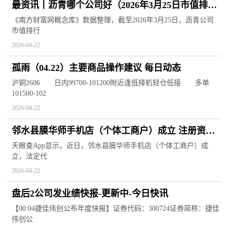
最资讯丨沥青哪个公司好（2026年3月25日市值排行
榜）
《南方财富网概念库》数据整理，截至2026年3月25日，沥青公司
市值排行
2026-04-22
孤雨（04.22）主要商品操作建议 每日动态
沪铜2606 日内99700-101200附近逢低择机轻仓低接 多单
101500-102
2026-04-22
邻水县膜华师手机店（个体工商户）成立 注册资本
15万人民币|今日播报
天眼查App显示，近日，邻水县膜华师手机店（个体工商户）成
立，法定代
2026-04-22
盘后2公司发业绩快报-更新中-今日快讯
【00:04捷佳伟创公布年度快报】证券代码：300724证券简称：捷佳
伟创公