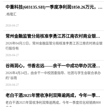
中重科技(603135.SH)一季度净利润1850.26万元，同
比增长34.85%|焦点快播
,格隆汇
2026-04-27
常州金融监管分局核准李勇江苏江南农村商业银行
股份有限公司副行长任职资格 每日动态
2026年04月22日，常州金融监管分局核准李勇江苏江南农村商业银
行股份有
2026-04-27
谷雨润心，书香志远——余干一中成功举办沉浸式
春日读书分享会
2026年4月24日，由余干一中校团委指导、社团与学生会联合承办
的“谷雨
2026-04-27
老白干酒2025年营收净利双降逾两成，今年一季度
优化经销商800余个 最新消息
老白干酒2025年营收净利双降逾两成，今年一季度优化经销商800