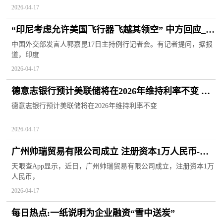
2026-04-17
“印尼考虑允许美国飞行器飞越其领空” 中方回应_实
时焦点
中国外交部发言人郭嘉昆17日主持例行记者会。有记者提问，据报
道，印度
2026-04-17
德意志银行预计美联储将在2026年维持利率不变 速
看料
德意志银行预计美联储将在2026年维持利率不变
2026-04-17
广州帅瑞贸易有限公司成立 注册资本1万人民币-当
前关注
天眼查App显示，近日，广州帅瑞贸易有限公司成立，注册资本1万
人民币，
2026-04-17
每日热点:一纸说明为企业融资“雪中送炭”