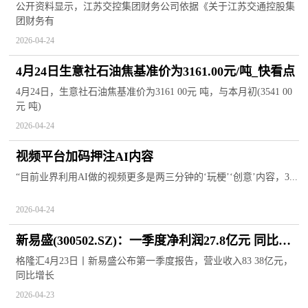
亿元 净利1.15亿元
公开资料显示，江苏交控集团财务公司依据《关于江苏交通控股集
团财务有
2026-04-24
4月24日生意社石油焦基准价为3161.00元/吨_快看点
4月24日，生意社石油焦基准价为3161 00元 吨，与本月初(3541 00
元 吨)
2026-04-24
视频平台加码押注AI内容
“目前业界利用AI做的视频更多是两三分钟的‘玩梗’‘创意’内容，3...
2026-04-24
新易盛(300502.SZ)：一季度净利润27.8亿元 同比增
长76.8%
格隆汇4月23日丨新易盛公布第一季度报告，营业收入83 38亿元，
同比增长
2026-04-23