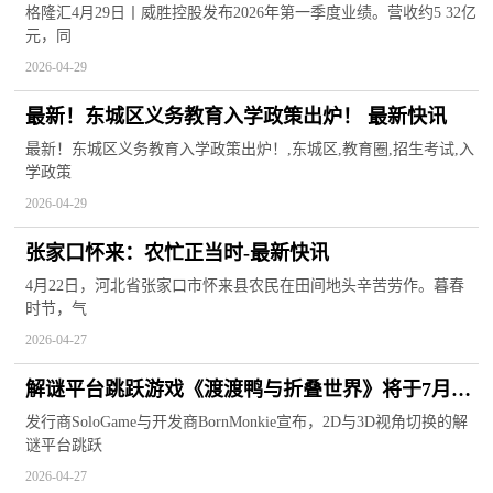
比增加6.4%
格隆汇4月29日丨威胜控股发布2026年第一季度业绩。营收约5 32亿
元，同
2026-04-29
最新！东城区义务教育入学政策出炉！ 最新快讯
最新！东城区义务教育入学政策出炉！,东城区,教育圈,招生考试,入
学政策
2026-04-29
张家口怀来：农忙正当时-最新快讯
4月22日，河北省张家口市怀来县农民在田间地头辛苦劳作。暮春
时节，气
2026-04-27
解谜平台跳跃游戏《渡渡鸭与折叠世界》将于7月24
日发售
发行商SoloGame与开发商BornMonkie宣布，2D与3D视角切换的解
谜平台跳跃
2026-04-27