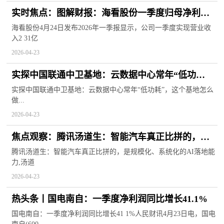
实时焦点：图解财报：海看股份一季度归母净利润
8993.32万元，同比减少23.20%
海看股份4月24日发布2026年一季报显示，公司一季度实现营业收
入2 31亿
2026-04-23
实探中国联通中卫基地：云数据中心常年“低功
耗”，这个基地怎么做到的？-播资讯
实探中国联通中卫基地：云数据中心常年“低功耗”，这个基地怎么
做...
2026-04-23
焦点观察：腾讯汤道生：智能汽车真正比拼的，是
规模化、系统化的AI落地能力
腾讯汤道生：智能汽车真正比拼的，是规模化、系统化的AI落地能
力,汤道
2026-04-23
热头条丨国电南自：一季度净利润同比增长41.1%
国电南自：一季度净利润同比增长41 1%人民财讯4月23日电，国电