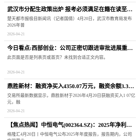
武汉市分配生政策出炉 报考必须满足在籍在读至少
初二初三两个学年
楚天都市报极目新闻讯（记者国倩）4月20日，武汉市教育局发布
2026年普
2026-04-21
今日看点:西部创业：公司正密切跟进审批进展重要
信息将第一时间公告
此页面是否是列表页或首页？未找到合适正文内容。
2026-04-21
鼎胜新材：融资净买入4350.07万元，融资余额3.34
亿元_今日播报
交易所最新数据显示，鼎胜新材于2026年4月20日获融资买入1 07亿
元，融
2026-04-21
【焦点热闻】中恒电气(002364.SZ)：2025年净利润
同比增长15.27% 拟10股派1元
格隆汇4月20日丨中恒电气公布2025年年度报告，报告期内，公司