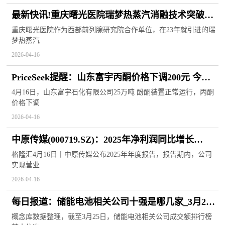
最新快讯!重庆曙光医院瑞梦热蒸汽消融技术突破传
统治疗局限，助力男性前列腺增生康复！
重庆曙光医院作为西部前列腺研究院合作单位，在23年就引进的瑞
梦热蒸汽
2026-04-16
PriceSeek提醒：山东富宇丙酮价格下调200元 今日
快看
4月16日，山东富宇石化有限公司25万吨 酚酮装置正常运行，丙酮
价格下调
2026-04-16
中原传媒(000719.SZ)：2025年净利润同比增长
33.57% 拟10股派6.6元|今日热搜
格隆汇4月16日丨中原传媒公布2025年年度报告，报告期内，公司
实现营业
2026-04-16
每日报道：储能电池相关公司十强是哪几家_3月25
日成交额排行榜
概念库数据整理，截至3月25日，储能电池相关公司成交额排行榜