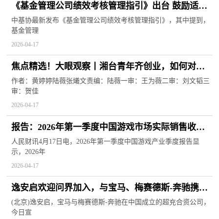
《基金管理公司绩效考核管理指引》出台 鼓励适当
延长薪酬总额预算管理周期 每日速读
中基协最新发布《基金管理公司绩效考核管理指引》，其中提到，
基金管理
2026-04-17
焦点精选！大眼观察丨湘台青年齐创业，如何对齐
“颗粒度”？
作者：黄婷婷陆薇张爔文责编：陆薇一审：王为薇二审：刘文韬三
审：贺佳
2026-04-17
报告：2026年第一季度中国游戏市场实际销售收入
971.72亿元 同比增长13.38%
人民财讯4月17日电，2026年第一季度中国游戏产业季度报告显
示，2026年
2026-04-17
逸安启欢迎问界加入，与宝马、梅赛德斯-奔驰携
手， 共同推进中国豪华超充网络的发展|焦点热议
(北京)逸安启，宝马与梅赛德斯-奔驰在中国成立的超充合资公司，
今日宣