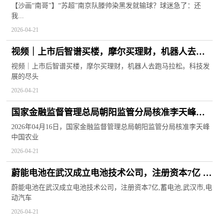
就输球？球迷急了：还我黄毛，再把常州队打哭
【沙画“南哥”】“苏超”南京队滕帅染黑发就输球？球迷急了：还
我...
2026-04-21
视频｜上市后智谱买楼，摩尔买理财，机器人去跑
马拉松。科技发展的尽头是房地产还是马拉松？
视频｜上市后智谱买楼，摩尔买理财，机器人去跑马拉松。科技发
展的尽头
2026-04-21
国家金融监督管理总局朝阳监管分局核准李天峰中
国农业银行股份有限公司朝阳分行副行长任职资格
2026年04月16日，国家金融监督管理总局朝阳监管分局核准李天峰
中国农业
2026-04-21
蔚能电池在武汉成立电池技术公司，注册资本7亿 聚
看点
蔚能电池在武汉成立电池技术公司，注册资本7亿,蓄电池,武汉市,电
动汽车
2026-04-21