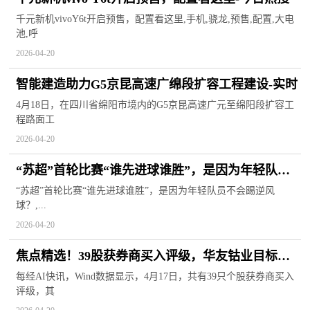
千元新机vivoY6t开启预售，配置看这里,手机,骁龙,预售,配置,大电
池,呼
2026-04-20
智能建造助力G5京昆高速广绵段扩容工程建设-实时
4月18日，在四川省绵阳市境内的G5京昆高速广元至绵阳段扩容工
程路面工
2026-04-20
“苏超”首轮比赛“谁先进球谁胜”，是因为年轻队员
不会踢逆风球？
“苏超”首轮比赛“谁先进球谁胜”，是因为年轻队员不会踢逆风
球？,...
2026-04-20
焦点精选！39股获券商买入评级，华友钴业目标涨
幅达31.4%
每经AI快讯，Wind数据显示，4月17日，共有39只个股获券商买入
评级，其