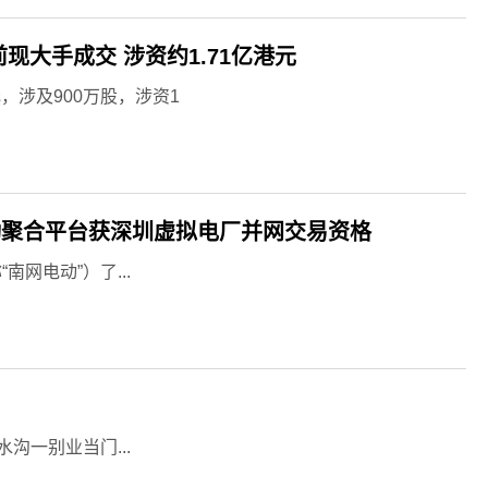
市前现大手成交 涉资约1.71亿港元
元，涉及900万股，涉资1
动聚合平台获深圳虚拟电厂并网交易资格
网电动”）了...
沟一别业当门...