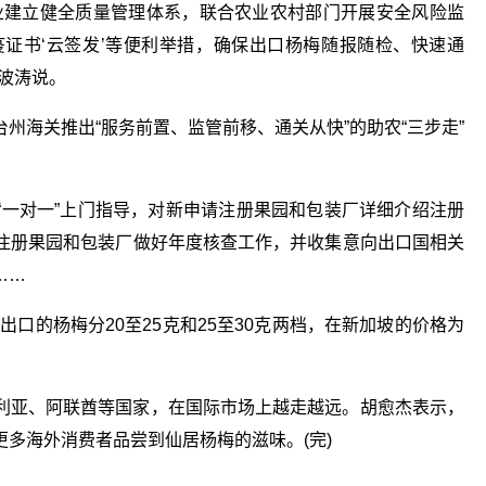
业建立健全质量管理体系，联合农业农村部门开展安全风险监
证书‘云签发’等便利举措，确保出口杨梅随报随检、快速通
波涛说。
州海关推出“服务前置、监管前移、通关从快”的助农“三步走”
“一对一”上门指导，对新申请注册果园和包装厂详细介绍注册
注册果园和包装厂做好年度核查工作，并收集意向出口国相关
……
口的杨梅分20至25克和25至30克两档，在新加坡的价格为
利亚、阿联酋等国家，在国际市场上越走越远。胡愈杰表示，
多海外消费者品尝到仙居杨梅的滋味。(完)