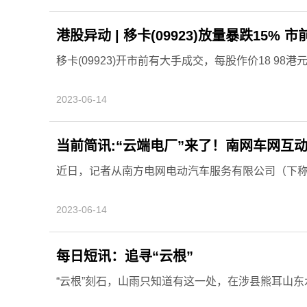
港股异动 | 移卡(09923)放量暴跌15% 
移卡(09923)开市前有大手成交，每股作价18 98港
2023-06-14
当前简讯:“云端电厂”来了！南网车网互
近日，记者从南方电网电动汽车服务有限公司（下称“南
2023-06-14
每日短讯：追寻“云根”
“云根”刻石，山雨只知道有这一处，在涉县熊耳山东水