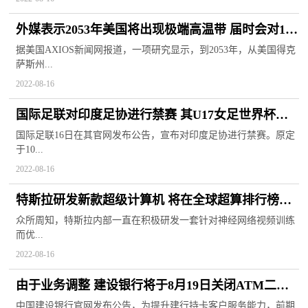
外媒表示2053年美国将出现极端高温带 届时会对1亿
人造成影响
据美国AXIOS新闻网报道，一项研究显示，到2053年，从美国得克
萨斯州...
2022-08-16
国际足联对印度足协进行禁赛 其U17女足世界杯将
无法举行
国际足联16日在其官网发布公告，宣布对印度足协进行禁赛。原定
于10...
2022-08-16
特斯拉研发新款超级计算机 将在全球超算排行榜上
留有姓名
众所周知，特斯拉内部一直在积极研发一套针对神经网络视频训练
而优...
2022-08-16
由于业务调整 建设银行将于8月19日关闭ATM二维
码存款功能
中国建设银行官网发布公告，为提升建行持卡客户服务能力，前期