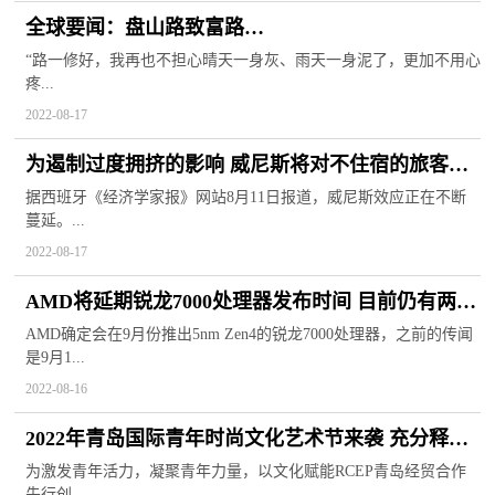
全球要闻：盘山路致富路
湖南莲花村“联通”振兴路
“路一修好，我再也不担心晴天一身灰、雨天一身泥了，更加不用心
疼...
2022-08-17
为遏制过度拥挤的影响 威尼斯将对不住宿的旅客收
取进城费用
据西班牙《经济学家报》网站8月11日报道，威尼斯效应正在不断
蔓延。...
2022-08-17
AMD将延期锐龙7000处理器发布时间 目前仍有两大
问题没有解决
AMD确定会在9月份推出5nm Zen4的锐龙7000处理器，之前的传闻
是9月1...
2022-08-16
2022年青岛国际青年时尚文化艺术节来袭 充分释放
年轻人创造能力
为激发青年活力，凝聚青年力量，以文化赋能RCEP青岛经贸合作
先行创...