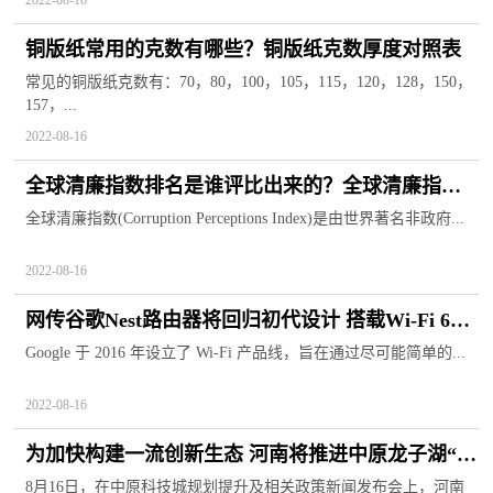
2022-08-16
铜版纸常用的克数有哪些？铜版纸克数厚度对照表
常见的铜版纸克数有：70，80，100，105，115，120，128，150，
157，...
2022-08-16
全球清廉指数排名是谁评比出来的？全球清廉指数
排名2022
全球清廉指数(Corruption Perceptions Index)是由世界著名非政府...
2022-08-16
网传谷歌Nest路由器将回归初代设计 搭载Wi-Fi 6组
网功能
Google 于 2016 年设立了 Wi-Fi 产品线，旨在通过尽可能简单的...
2022-08-16
为加快构建一流创新生态 河南将推进中原龙子湖“智
慧岛”建设
8月16日，在中原科技城规划提升及相关政策新闻发布会上，河南