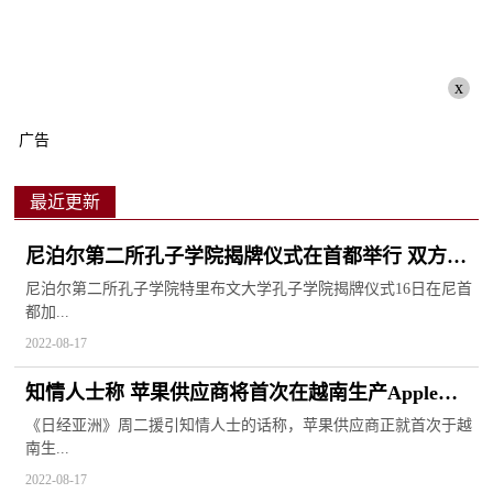
x
广告
最近更新
尼泊尔第二所孔子学院揭牌仪式在首都举行 双方将
注重文化交流
尼泊尔第二所孔子学院特里布文大学孔子学院揭牌仪式16日在尼首
都加...
2022-08-17
知情人士称 苹果供应商将首次在越南生产Apple
Watch和MacBook
《日经亚洲》周二援引知情人士的话称，苹果供应商正就首次于越
南生...
2022-08-17