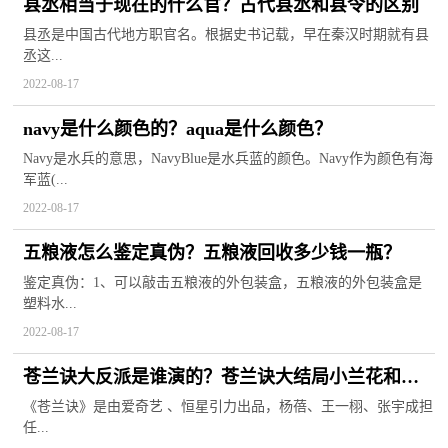
县丞相当于现在的什么官？古代县丞和县令的区别
县丞是中国古代地方职官名。根据史书记载，早在秦汉时期就有县
丞这...
2022-08-17
navy是什么颜色的？aqua是什么颜色？
Navy是水兵的意思，NavyBlue是水兵蓝的颜色。Navy作为颜色有海
军蓝(...
2022-08-17
五粮液怎么鉴定真伪？五粮液回收多少钱一瓶？
鉴定真伪：1、可以敲击五粮液的外包装盒，五粮液的外包装盒是
塑料水...
2022-08-17
苍兰诀大反派是谁演的？苍兰诀大结局小兰花和谁
在一起了？
《苍兰诀》是由爱奇艺 、恒星引力出品，杨蓓、王一栩、张宇成担
任...