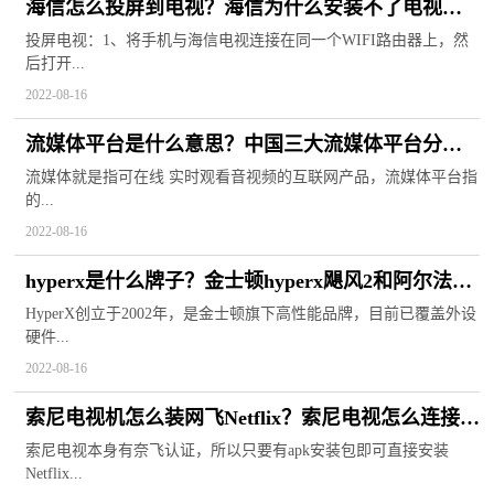
海信怎么投屏到电视？海信为什么安装不了电视
家？海信空调服务电话
投屏电视：1、将手机与海信电视连接在同一个WIFI路由器上，然
后打开...
2022-08-16
流媒体平台是什么意思？中国三大流媒体平台分别
是什么？
流媒体就是指可在线 实时观看音视频的互联网产品，流媒体平台指
的...
2022-08-16
hyperx是什么牌子？金士顿hyperx飓风2和阿尔法选
哪个？
HyperX创立于2002年，是金士顿旗下高性能品牌，目前已覆盖外设
硬件...
2022-08-16
索尼电视机怎么装网飞Netflix？索尼电视怎么连接
wifi？
索尼电视本身有奈飞认证，所以只要有apk安装包即可直接安装
Netflix...