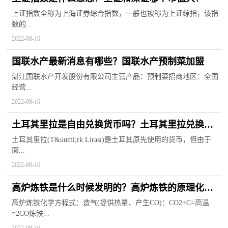
上证指数全称为上海证券综合指数，一般也被称为上证综指，该指
数的...
2022-08-16
国联水产最新消息有哪些？国联水产预制菜加盟
湛江国联水产开发股份有限公司主营产品：预制菜招商地区：全国
经营...
2022-08-16
土耳其里拉是自由兑换货币吗？土耳其里拉兑换人
民币
土耳其里拉(T&uuml;rk Lirası)是土耳其原先使用的货币，但由于
面...
2022-08-16
高炉炼铁是什么时候发明的？高炉炼铁的原理化学
方程式
高炉炼铁化学方程式：造气(提供热量、产生CO)：CO2+C=高温
=2CO炼铁...