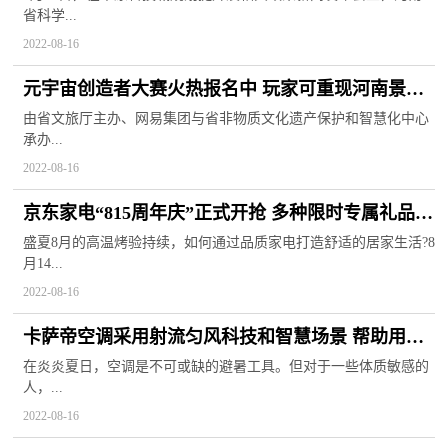
省科学...
2022-08-16
元宇宙创造者大赛火热报名中 玩家可重现河南景点
在网络世界的复刻
由省文旅厅主办、网易集团与省非物质文化遗产保护和智慧化中心
承办...
2022-08-16
京东家电“815周年庆”正式开抢 多种限时专属礼品隆
重登场
盛夏8月的高温烤验持续，如何通过品质家电打造舒适的居家生活?8
月14...
2022-08-16
卡萨帝空调采用射流匀风科技和智慧场景 帮助用户
远离鼻炎等侵扰
在炎炎夏日，空调是不可或缺的避暑工具。但对于一些体质敏感的
人，...
2022-08-16