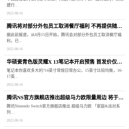
建行...
2022-08-16
腾讯将对部分外包员工取消餐厅福利 不再提供随餐
免费水果
据此前报道，从8月15日开始，腾讯会对部分外包员工取消餐厅福
利，已...
2022-08-16
华硕瓷青色版灵耀X 13笔记本开启预售 首发价仅为
6999元
笔记本你喜欢多大的?14英寸常规日常办公，15英寸比较均衡，16-
17英...
2022-08-16
腾讯NS官方旗舰店推出超级马力欧限量周边 将于8
月18日开售
腾讯Nintendo Switch官方旗舰店推出 超级马力欧 「家庭&派对系
列...
2022-08-16