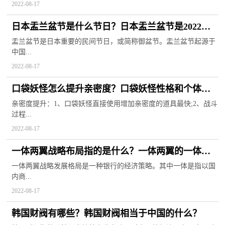
2022-08-17
日本盂兰盆节是什么节日？日本盂兰盆节是2022年
几月几日？
盂兰盆节是日本重要的民间节日，或简称御盆节。盂兰盆节起源于
中国...
2022-08-17
口袋妖怪怎么提升亲密度？口袋妖怪性格和个体值
哪个重要？
亲密度提升：1、口袋妖怪直接使用增加亲密度的道具最快;2、战斗
过程...
2022-08-17
一体两翼战略布局指的是什么？一体两翼的一体是
什么意思？
一体两翼战略发展格局是一种银行的经济策略。其中一体是指以国
内商...
2022-08-17
韩国财阀有哪些？韩国财阀相当于中国的什么？