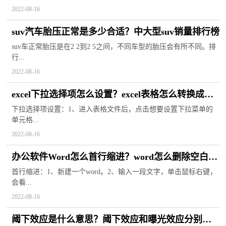
2022-08-16
suv汽车胎压正常是多少合适？中大型suv销量排行榜
suv车正常胎压是在2 2到2 5之间，不同车型的胎压会有所不同。排
行...
2022-08-16
excel下拉选择项怎么设置？excel表格怎么转换成
word文档？
下拉选择项设置：1、进入表格文件后，点击想要设置下拉菜单的
单元格...
2022-08-16
办公软件Word怎么首行缩进？word怎么删除空白页
没有光标？
首行缩进：1、新建一个word。2、输入一段文字，单击鼠标右键，
会看...
2022-08-16
阈下效应是什么意思？阈下效应和曝光效应分别指