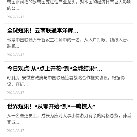
韩国财阀指的是韩国支柱性产业龙头，对本国的经济具有巨大影响
的公...
2022-08-17
全球短讯！云南联通李泽辉
用心做细节以诚得信赖
他是中国联通万千智家工程师中的一名，从入户打眼、线缆入管、
装机...
2022-08-17
今日观点!从“点上开花”到“全域结果”
安徽联通5G﹢工业互联网赋能产业转型升级
6月初，安徽省政府与中国联通签署战略合作框架协议，根据协
议，在矿...
2022-08-17
世界短讯！“从零开始”到“一鸣惊人”
从一名普通员工，成长为应对大事小情游刃有余的网格总监，孙哲
完成...
2022-08-17