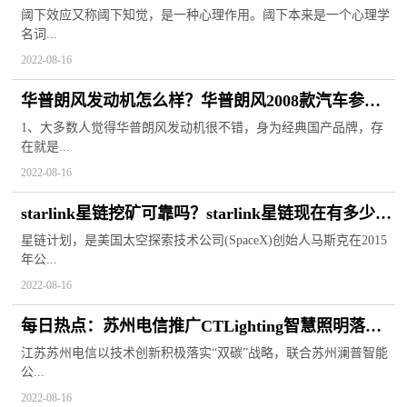
的是什么？
阈下效应又称阈下知觉，是一种心理作用。阈下本来是一个心理学
名词...
2022-08-16
华普朗风发动机怎么样？华普朗风2008款汽车参数
有哪些？
1、大多数人觉得华普朗风发动机很不错，身为经典国产品牌，存
在就是...
2022-08-16
starlink星链挖矿可靠吗？starlink星链现在有多少卫
星数量了？
星链计划，是美国太空探索技术公司(SpaceX)创始人马斯克在2015
年公...
2022-08-16
每日热点：苏州电信推广CTLighting智慧照明落实
“双碳”
江苏苏州电信以技术创新积极落实“双碳”战略，联合苏州澜普智能
公...
2022-08-16