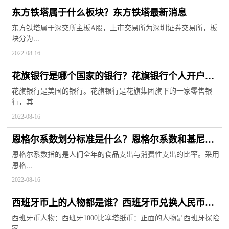
东方铁塔属于什么板块？东方铁塔最新消息
东方铁塔属于深交所主板A股，上市交易所为深圳证券交易所，板
块分为...
2022-08-16
花旗银行是哪个国家的银行？花旗银行个人开户条
件是什么？
花旗银行是美国的银行。花旗银行是花旗集团旗下的一家零售银
行，其...
2022-08-16
恩格尔系数划分标准是什么？恩格尔系数和基尼系
数的区别
恩格尔系数指的是人们全年的食品支出与消费性支出的比率。采用
恩格...
2022-08-16
西班牙币上的人物都是谁？西班牙币兑换人民币汇
率
西班牙币人物：西班牙1000比塞塔纸币：正面的人物是西班牙探险
家、...