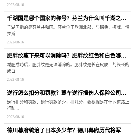
2022-08-16
千湖国是哪个国家的称号？芬兰为什么叫千湖之
国？
千湖国指的是芬兰共和国。芬兰位于欧洲北部，与瑞典、挪威、俄
罗斯...
2022-08-16
肥胖纹瘦下来可以消除吗？肥胖纹红色和白色哪个
更严重？
减肥成功后，肥胖纹是无法消除的。肥胖纹是长在皮肤上的长长的
或白...
2022-08-16
逆行怎么扣分和罚款？驾车逆行撞伤人保险公司赔
付吗？
逆行扣分和罚款：逆行罚款多少，扣几分，要根据是在什么道路上
行驶...
2022-08-16
德川幕府统治了日本多少年？德川幕府历代将军