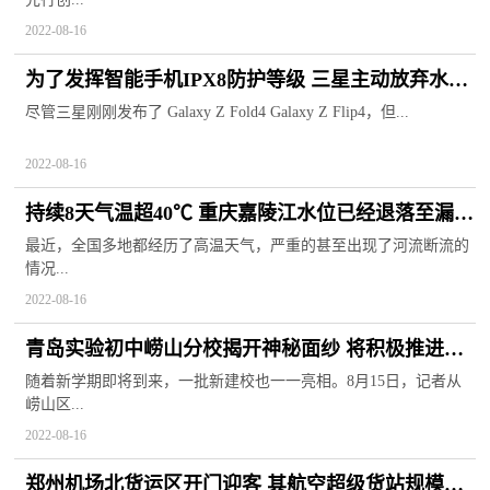
2022-08-16
为了发挥智能手机IPX8防护等级 三星主动放弃水滴
铰链
尽管三星刚刚发布了 Galaxy Z Fold4 Galaxy Z Flip4，但...
2022-08-16
持续8天气温超40℃ 重庆嘉陵江水位已经退落至漏出
大桥桥墩
最近，全国多地都经历了高温天气，严重的甚至出现了河流断流的
情况...
2022-08-16
青岛实验初中崂山分校揭开神秘面纱 将积极推进课
程研发
随着新学期即将到来，一批新建校也一一亮相。8月15日，记者从
崂山区...
2022-08-16
郑州机场北货运区开门迎客 其航空超级货站规模位