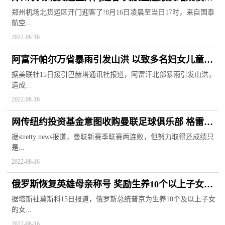
居中部第一
郑州机场北货运区开门迎客了!8月16日凌晨至当日17时，来自国泰
航空...
2022-08-16
阿富汗帕尔万省暴雨引发山洪 以致多名妇女儿童丧
失生命
据美联社15日援引巴赫塔通讯社报道，阿富汗北部暴雨引发山洪，
造成...
2022-08-16
网传纽约投资基金意图收购曼联足球俱乐部 格雷泽
家族面临压力
据stretty news报道，曼联新赛季联赛两连败，但努力取得还成绩只
是...
2022-08-16
俄罗斯恢复英雄母亲称号 奖励生养10个以上子女的
女性100万卢布
据塔斯社莫斯科15日报道，俄罗斯总统普京为生养10个及以上子女
的女...
2022-08-16