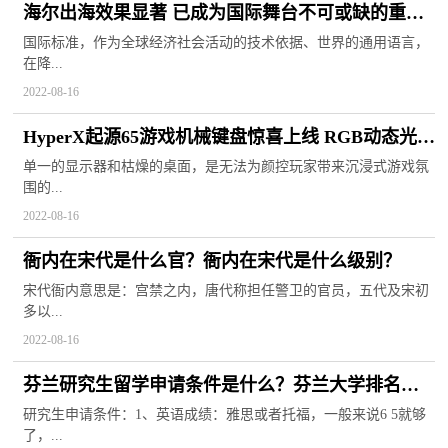
海尔出海效果显著 已成为国际舞台不可或缺的重要
力量
国际标准，作为全球经济社会活动的技术依据、世界的通用语言，
在降...
2022-08-16
HyperX起源65游戏机械键盘惊喜上线 RGB动态光效
颜值拉满
单一的显示器和枯燥的桌面，是无法为颜控玩家带来沉浸式游戏氛
围的...
2022-08-16
衙内在宋代是什么官？衙内在宋代是什么级别？
宋代衙内意思是：宫禁之内，唐代称担任警卫的官员，五代及宋初
多以...
2022-08-16
芬兰研究生留学申请条件是什么？芬兰大学排名前
十大学
研究生申请条件：1、英语成绩：雅思或者托福，一般来说6 5就够
了，...