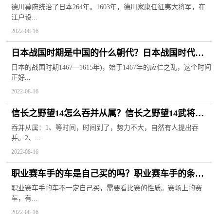
德川幕府统治了日本264年。1603年，德川家康任征夷大将军，在
江户设...
2022-08-16
日本战国时期是中国的什么朝代？日本战国时代是
怎么开始的？
日本的战国时期1467—1615年)，始于1467年的应仁之乱，这个时间
正好...
2022-08-16
信长之野望14怎么吞并从属？信长之野望14武将排
名
吞并从属：1、等时间，时间到了，势力不大，自然有人提出吞
并。2、...
2022-08-16
职业赛车手的车是自己买的吗？职业赛车手的条件
是什么？
职业赛车手的车不一定自己买，需要看比赛的性质。赛场上的赛
车，有...
2022-08-16