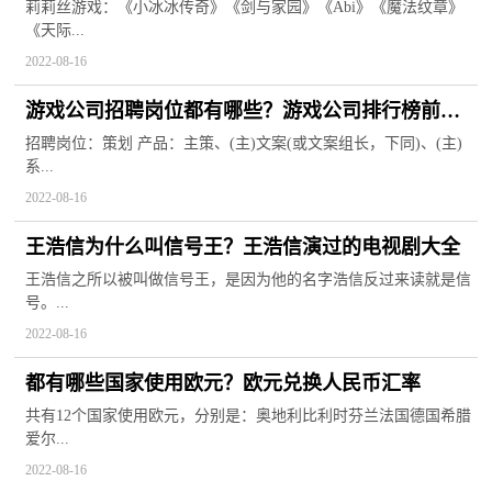
莉莉丝游戏：《小冰冰传奇》《剑与家园》《Abi》《魔法纹章》
《天际...
2022-08-16
游戏公司招聘岗位都有哪些？游戏公司排行榜前十
名
招聘岗位：策划 产品：主策、(主)文案(或文案组长，下同)、(主)
系...
2022-08-16
王浩信为什么叫信号王？王浩信演过的电视剧大全
王浩信之所以被叫做信号王，是因为他的名字浩信反过来读就是信
号。...
2022-08-16
都有哪些国家使用欧元？欧元兑换人民币汇率
共有12个国家使用欧元，分别是：奥地利比利时芬兰法国德国希腊
爱尔...
2022-08-16