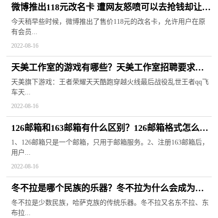
微博推出118元改名卡 遭网友怒喷可以去抢钱却让用
户修改昵称
今天稍早些时候，微博推出了售价118元的改名卡，允许用户在原
有会员...
2022-08-16
天美工作室的游戏有哪些？天美工作室招聘要求是
什么？
天美旗下游戏：王者荣耀天天酷跑穿越火线最后战役乱世王者qq飞
车天...
2022-08-16
126邮箱和163邮箱有什么区别？126邮箱格式怎么写
才正确？
1、126邮箱只是一个邮箱，只用于邮箱服务。2、注册163邮箱后，
用户...
2022-08-16
冬不拉是哪个民族的乐器？冬不拉为什么会成为非
遗？
冬不拉是少数民族，哈萨克族的传统乐器。冬不拉又名东不拉、东
布拉...