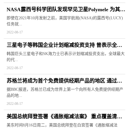
NASA露西号科学团队发现罕见卫星Polymele 为其提
供宝贵信息
即使在2021年10月发射之前，美国宇航局(NASA)的露西号(LUCY)
任务就...
2022-08-17
三星电子等韩国企业计划缩减投资支持 曾表示全球
半导体发展疲软
韩国巨头三星电子和SK海力士已表示计划缩减投资支出，全球最大
的代...
2022-08-17
苏格兰将成为首个免费提供经期产品的地区 通过议
会与教育机构分发
据BBC报道，苏格兰已成为世界上第一个向所有人免费提供经期产
品的地...
2022-08-17
美国总统拜登签署《通胀缩减法案》 重点覆盖清洁
能源制造业
美东时间8月16日周二，美国总统拜登在白宫签署《通胀缩减法