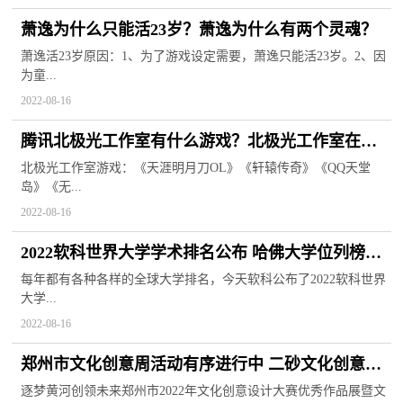
萧逸为什么只能活23岁？萧逸为什么有两个灵魂？
萧逸活23岁原因：1、为了游戏设定需要，萧逸只能活23岁。2、因
为童...
2022-08-16
腾讯北极光工作室有什么游戏？北极光工作室在哪
个城市？
北极光工作室游戏：《天涯明月刀OL》《轩辕传奇》《QQ天堂
岛》《无...
2022-08-16
2022软科世界大学学术排名公布 哈佛大学位列榜单
第一
每年都有各种各样的全球大学排名，今天软科公布了2022软科世界
大学...
2022-08-16
郑州市文化创意周活动有序进行中 二砂文化创意园
将于明日关闭
逐梦黄河创领未来郑州市2022年文化创意设计大赛优秀作品展暨文