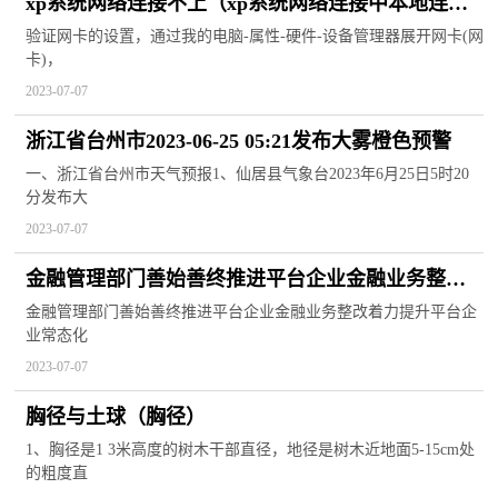
xp系统网络连接不上（xp系统网络连接中本地连接
选项消失该如何解决）
验证网卡的设置，通过我的电脑-属性-硬件-设备管理器展开网卡(网
卡)，
2023-07-07
浙江省台州市2023-06-25 05:21发布大雾橙色预警
一、浙江省台州市天气预报1、仙居县气象台2023年6月25日5时20
分发布大
2023-07-07
金融管理部门善始善终推进平台企业金融业务整改
着力提升平台企业常态化金融监管水平
金融管理部门善始善终推进平台企业金融业务整改着力提升平台企
业常态化
2023-07-07
胸径与土球（胸径）
1、胸径是1 3米高度的树木干部直径，地径是树木近地面5-15cm处
的粗度直