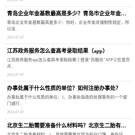
2023-07-07
青岛企业年金基数最高是多少？青岛市企业年金方
案备案需要什么材料？
青岛企业年金基数最高是多少：你好，企业年金非强制性规定，所
以没...
2023-07-07
江苏政务服务怎么查高考录取结果（app）
江苏政务服务app怎么查高考录取结果①登录“苏服办”APP②在首页
点...
2023-07-07
办事处属于什么性质的单位？如何注册办事处？
办事处属于什么性质的单位：1、办事处指政府处理事务的一个部
门或行...
2023-07-07
北京生二胎需要准备什么材料吗？北京生二胎有奖
励政策吗？
北京生二胎准备材料：1、具体需要男女双方的户口簿、身份证、