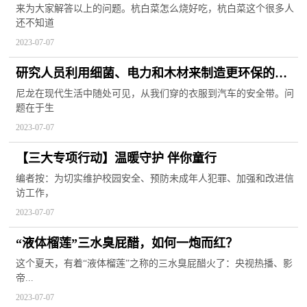
来为大家解答以上的问题。杭白菜怎么烧好吃，杭白菜这个很多人
还不知道
2023-07-07
研究人员利用细菌、电力和木材来制造更环保的尼
龙材料
尼龙在现代生活中随处可见，从我们穿的衣服到汽车的安全带。问
题在于生
2023-07-07
【三大专项行动】温暖守护 伴你童行
编者按：为切实维护校园安全、预防未成年人犯罪、加强和改进信
访工作，
2023-07-07
“液体榴莲”三水臭屁醋，如何一炮而红？
这个夏天，有着“液体榴莲”之称的三水臭屁醋火了：央视热播、影
帝...
2023-07-07