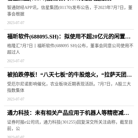
智通财经APP讯，信星集团(01170)发布公告，于2023年7月7日，董
事会根据
2023-07-07
福昕软件(688095.SH)：拟使用不超20亿元的闲置自
有资金进行现金管理
格隆汇7月7日丨福昕软件(688095 SH)公布，董事会同意公司使用不
超过人
2023-07-07
被拍跌停板！“八天七板”的牛股熄火，“拉萨天团”
包揽买入前五！厄尔尼诺影响催化，农业板块爆发
受厄尔尼诺影响催化，农业板块近期表现活跃。7月7日，A股三大
指数集体
2023-07-07
通力科技：未有相关产品应用于机器人等精密减速
器
证券时报e公司讯，通力科技(301255)回复深交所关注函称，截至目
前，公
2023-07-07