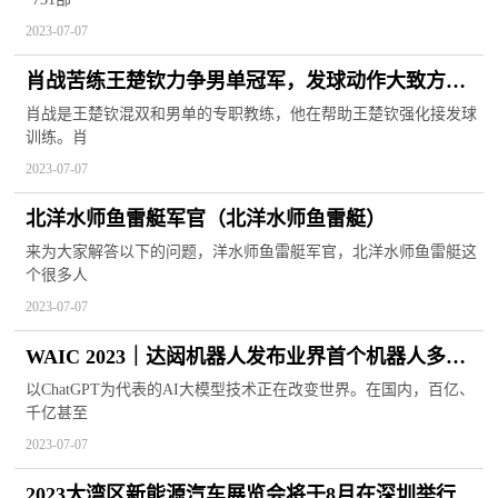
2023-07-07
肖战苦练王楚钦力争男单冠军，发球动作大致方博
躺枪，球迷都笑了
肖战是王楚钦混双和男单的专职教练，他在帮助王楚钦强化接发球
训练。肖
2023-07-07
北洋水师鱼雷艇军官（北洋水师鱼雷艇）
来为大家解答以下的问题，洋水师鱼雷艇军官，北洋水师鱼雷艇这
个很多人
2023-07-07
WAIC 2023｜达闼机器人发布业界首个机器人多模
态大模型RobotGPT
以ChatGPT为代表的AI大模型技术正在改变世界。在国内，百亿、
千亿甚至
2023-07-07
2023大湾区新能源汽车展览会将于8月在深圳举行