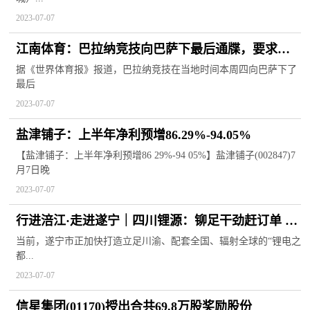
2023-07-07
江南体育：巴拉纳竞技向巴萨下最后通牒，要求周
五完成罗克交易
据《世界体育报》报道，巴拉纳竞技在当地时间本周四向巴萨下了
最后
2023-07-07
盐津铺子：上半年净利预增86.29%-94.05%
【盐津铺子：上半年净利预增86 29%-94 05%】盐津铺子(002847)7
月7日晚
2023-07-07
行进涪江·走进遂宁｜四川锂源：铆足干劲赶订单 预
计全年产值将达100亿元
当前，遂宁市正加快打造立足川渝、配套全国、辐射全球的“锂电之
都...
2023-07-07
信星集团(01170)授出合共69.8万股奖励股份