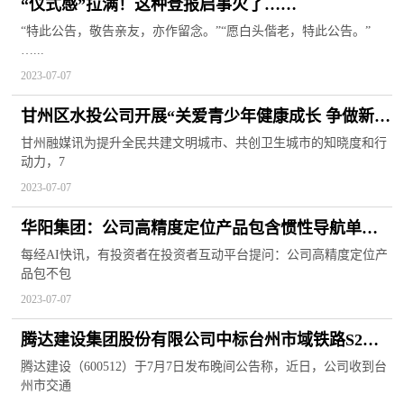
“仪式感”拉满！这种登报启事火了……
“特此公告，敬告亲友，亦作留念。”“愿白头偕老，特此公告。”
…...
2023-07-07
甘州区水投公司开展“关爱青少年健康成长 争做新时
代好少年”知识宣传活动
甘州融媒讯为提升全民共建文明城市、共创卫生城市的知晓度和行
动力，7
2023-07-07
华阳集团：公司高精度定位产品包含惯性导航单元
目前已获得定点项目 计划年内量产
每经AI快讯，有投资者在投资者互动平台提问：公司高精度定位产
品包不包
2023-07-07
腾达建设集团股份有限公司中标台州市域铁路S2线
土建施工IV标段项目
腾达建设（600512）于7月7日发布晚间公告称，近日，公司收到台
州市交通