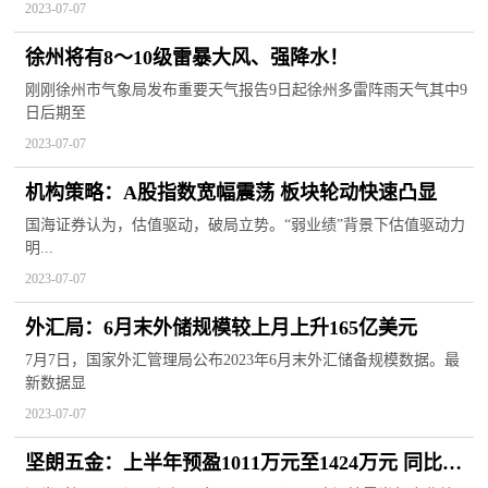
2023-07-07
徐州将有8～10级雷暴大风、强降水！
刚刚徐州市气象局发布重要天气报告9日起徐州多雷阵雨天气其中9
日后期至
2023-07-07
机构策略：A股指数宽幅震荡 板块轮动快速凸显
国海证券认为，估值驱动，破局立势。“弱业绩”背景下估值驱动力
明...
2023-07-07
外汇局：6月末外储规模较上月上升165亿美元
7月7日，国家外汇管理局公布2023年6月末外汇储备规模数据。最
新数据显
2023-07-07
坚朗五金：上半年预盈1011万元至1424万元 同比扭