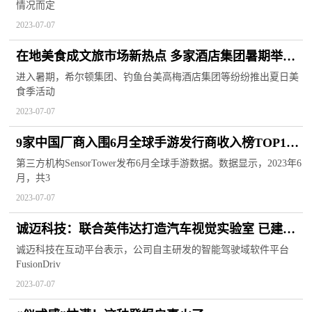
情况而定
2023-07-07
在地美食成文旅市场新热点 多家酒店集团暑期举办
“主厨季”活动
进入暑期，希尔顿集团、钓鱼台美高梅酒店集团等纷纷推出夏日美
食季活动
2023-07-07
9家中国厂商入围6月全球手游发行商收入榜TOP100
合计收入18.9亿美元
第三方机构SensorTower发布6月全球手游数据。数据显示，2023年6
月，共3
2023-07-07
诚迈科技：联合英伟达打造汽车视觉实验室 已建立
1000+项的汽车视觉标准化场景
诚迈科技在互动平台表示，公司自主研发的智能驾驶域软件平台
FusionDriv
2023-07-07