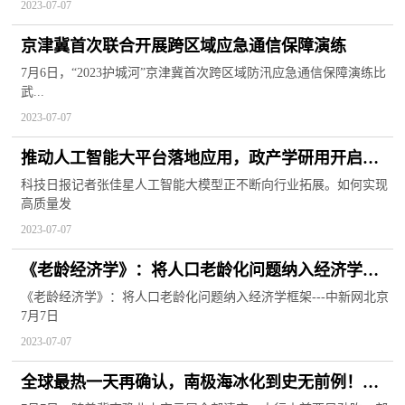
2023-07-07
京津冀首次联合开展跨区域应急通信保障演练
7月6日，“2023护城河”京津冀首次跨区域防汛应急通信保障演练比
武...
2023-07-07
推动人工智能大平台落地应用，政产学研用开启协
同创新
科技日报记者张佳星人工智能大模型正不断向行业拓展。如何实现
高质量发
2023-07-07
《老龄经济学》：将人口老龄化问题纳入经济学框
架
《老龄经济学》：将人口老龄化问题纳入经济学框架---中新网北京
7月7日
2023-07-07
全球最热一天再确认，南极海冰化到史无前例！网