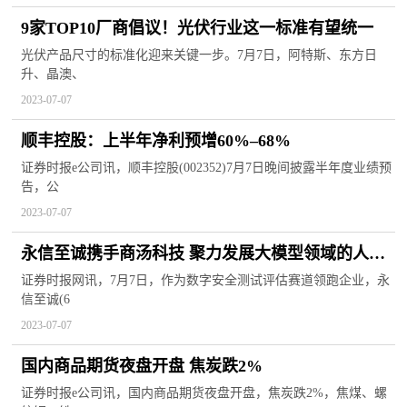
9家TOP10厂商倡议！光伏行业这一标准有望统一
光伏产品尺寸的标准化迎来关键一步。7月7日，阿特斯、东方日
升、晶澳、
2023-07-07
顺丰控股：上半年净利预增60%–68%
证券时报e公司讯，顺丰控股(002352)7月7日晚间披露半年度业绩预
告，公
2023-07-07
永信至诚携手商汤科技 聚力发展大模型领域的人工
智能安全测试
证券时报网讯，7月7日，作为数字安全测试评估赛道领跑企业，永
信至诚(6
2023-07-07
国内商品期货夜盘开盘 焦炭跌2%
证券时报e公司讯，国内商品期货夜盘开盘，焦炭跌2%，焦煤、螺