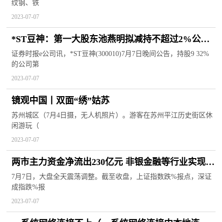
纹钢、铁
2023-07-07
*ST豆神：第一大股东池燕明拟减持不超过2%公司
股份
证券时报e公司讯，*ST豆神(300010)7月7日晚间公告，持股9 32%
的公司第
2023-07-07
镜观中国丨双面“绣”姑苏
苏州城区（7月4日摄，无人机照片）。游客在苏州平江历史街区休
闲游玩（
2023-07-07
两市主力资金净流出230亿元 非银金融等行业实现净
流入
7月7日，大盘全天震荡调整。截至收盘，上证指数跌%报点，深证
成指跌%报
2023-07-07