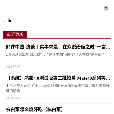
x
广告
最近更新
好评中国·访谈丨实事求是，在众说纷纭之时“一言立
骨”
□管风从2022年到2023年，“好评中国”网络评论大赛以“高言值”“...
2023-07-07
【系统】鸿蒙4.0测试版第二批招募 Mate40系列等机
型可参与
上个月华为开启了HarmonyOS4 0的开发者Beta版招募，首批支持升
级的设备
2023-07-07
杭白菜怎么烧好吃（杭白菜）