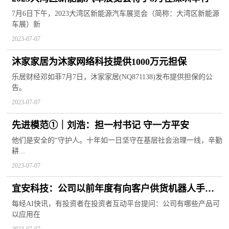
7月6日下午，2023大湾区新能源汽车展览会（简称：大湾区新能源
车展）新
2023-07-07
沐家家居为沐家网络科技提供1000万元担保
乐居财经邓如菲7月7日，沐家家居(NQ871138)发布提供担保的公
告。
2023-07-07
先进模范①｜刘浩：担一村书记 守一方平安
他们是安全的“守护人。十年如一日坚守在基层社会治理一线，辛勤
耕...
2023-07-07
宜安科技：公司以前年度有向客户供货机器人手臂
结构件
每经AI快讯，有投资者在投资者互动平台提问：公司有哪些产品可
以应用在