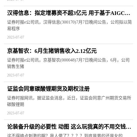
汉得信息：拟定增募资不超3亿元 用于基于AIGC的
企业级智能平台开发项目
证券时报e公司讯，汉得信息(300170)7月7日晚间公告，公司拟以简
易程序
2023-07-07
京基智农：6月生猪销售收入2.12亿元
证券时报e公司讯，京基智农(000048)7月7日晚间公告，6月，公司
销售生猪
2023-07-07
证监会同意碳酸锂期货及期权注册
证券时报网讯，据证监会消息，近日，证监会同意广州期货交易所
碳酸锂期
2023-07-07
论装备升级的必要性 动图 这么玩我真的不用交钱
吗？
这不得搞点刺激的啊？我人傻了？？？？到底是男的还是女的