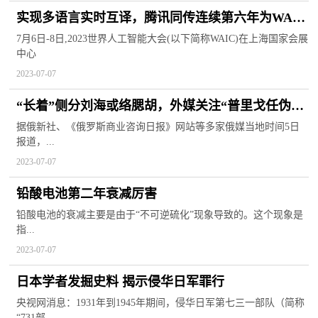
实现多语言实时互译，腾讯同传连续第六年为WAIC
提供AI翻译服务
7月6日-8日,2023世界人工智能大会(以下简称WAIC)在上海国家会展
中心
2023-07-07
“长着”侧分刘海或络腮胡，外媒关注“普里戈任伪装
照”被泄露
据俄新社、《俄罗斯商业咨询日报》网站等多家俄媒当地时间5日
报道，...
2023-07-07
铅酸电池第二年衰减厉害
铅酸电池的衰减主要是由于“不可逆硫化”现象导致的。这个现象是
指...
2023-07-07
日本学者发掘史料 揭示侵华日军罪行
央视网消息：1931年到1945年期间，侵华日军第七三一部队（简称
“731部