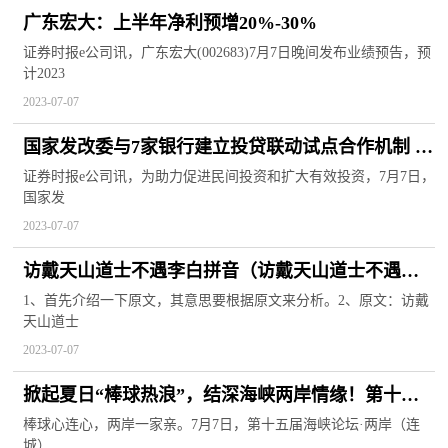
广东宏大：上半年净利预增20%-30%
证券时报e公司讯，广东宏大(002683)7月7日晚间发布业绩预告，预
计2023
2023-07-07
国家发改委与7家银行建立投贷联动试点合作机制 助
力促进民间投资和扩大有效投资
证券时报e公司讯，为助力促进民间投资和扩大有效投资，7月7日，
国家发
2023-07-07
访戴天山道士不遇李白拼音（访戴天山道士不遇李
白）
1、首先介绍一下原文，其意思要根据原文来分析。2、原文：访戴
天山道士
2023-07-07
掀起夏日“棒球热浪”，结深海峡两岸情缘！第十五
届海峡论坛·两岸棒球文化节在福建连城开幕
棒球心连心，两岸一家亲。7月7日，第十五届海峡论坛·两岸（连
城）...