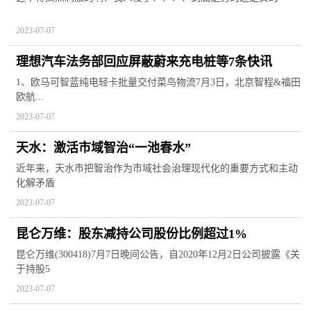
2023-07-07
理想汽车法务部回应屏蔽蔚来充电桩等7条快讯
1、欧马可智蓝纯电轻卡批量交付菜鸟物流7月3日，北京智程&福田
欧航...
2023-07-07
天水：激活市域智治“一池春水”
近年来，天水市把智治作为市域社会治理现代化的重要方式和主动
化解矛盾
2023-07-07
昆仑万维：股东减持公司股份比例超过1%
昆仑万维(300418)7月7日晚间公告，自2020年12月2日公司披露《关
于持股5
2023-07-07