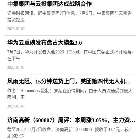
中集集团与云投集团达成战略合作
证券时报网讯，据中集集团7日消息，7月5日，中集集团与云南省
投资控股
2023-07-07
华为云重磅发布盘古大模型3.0
7月7日，华为开发者大会2023（Cloud）在中国东莞正式揭开帷幕。
在下午
2023-07-07
风雨无阻、15分钟送货上门，美团第四代无人机来
头不简单
作者：Hernanderz监制：罗超在疫情期间，由于人员流通受到很大
限制，不
2023-07-07
济南高新（600807）周评：本周涨3.05%，主力资金
合计净流出924.43万元
截至2023年7月7日收盘，济南高新（600807）报收于3 04元，较上
周的2 95