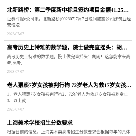
北新路桥：第二季度新中标且签约项目金额41.25亿
元
证券时报e公司讯，北新路桥(002307)7月7日晚间披露公司建筑业经
营情况
2023-07-07
高考历史上特难的数学题，院士做完直摇头：胡
闹！这怎能拿来高考
高考历史上特难的数学题，院士做完直摇头：胡闹！这怎能拿来高
考,高考,
2023-07-07
老人猥亵7岁女孩被判行拘 72岁老人为救17岁女孩被
刺身亡 基本情况讲解
1、老人猥亵7岁女孩被判行拘2、72岁老人为救17岁女孩被刺身亡
3、以上就
2023-07-07
上海美术学校招生分数要求
根据目前的信息，上海美术类高考招生分数要求会根据每年的具体