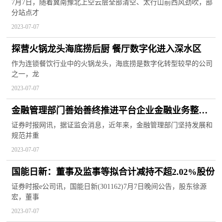
友：临界点已过？
7月7日，随着冀南豫北上空云层全部清空、太行山前西风劲吹，部
分站点才
2023-07-07
探营火锅龙头海底捞后厨 餐厅数字化进入深水区
作为连锁餐饮行业中的火锅龙头，海底捞是数字化转型较早的公司
之一，龙
2023-07-07
金融管理部门善始善终推进平台企业金融业务整改
着力提升平台企业常态化金融监管水平
证券时报网讯，据证监会消息，近年来，金融管理部门坚持发展和
规范并重
2023-07-07
国能日新：董事及监事等拟合计减持不超2.02%股份
证券时报e公司讯，国能日新(301162)7月7日晚间公告，股东徐源
宏，董事
2023-07-07