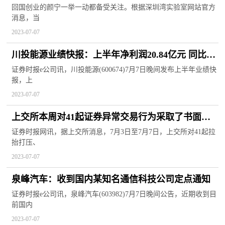
回国创业的颜宁一举一动都备受关注。根据深圳湾实验室网站官方
消息，当
2023-07-07
川投能源业绩快报：上半年净利润20.84亿元 同比增
长33.61%
证券时报e公司讯，川投能源(600674)7月7日晚间发布上半年业绩快
报，上
2023-07-07
上交所本周对41起证券异常交易行为采取了书面警
示等监管措施
证券时报网讯，据上交所消息，7月3日至7月7日，上交所对41起拉
抬打压、
2023-07-07
泉峰汽车：收到国内某知名通信科技公司定点通知
证券时报e公司讯，泉峰汽车(603982)7月7日晚间公告，近期收到目
前国内
2023-07-07