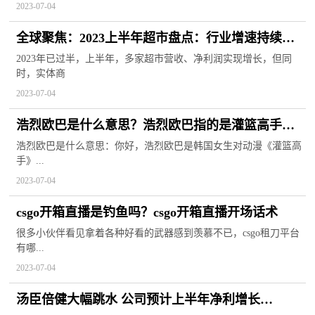
2023-07-04
全球聚焦：2023上半年超市盘点：行业增速持续放
缓，多企业发力仓店合一
2023年已过半，上半年，多家超市营收、净利润实现增长，但同
时，实体商
2023-07-04
浩烈欧巴是什么意思？浩烈欧巴指的是灌篮高手里
的谁？
浩烈欧巴是什么意思：你好，浩烈欧巴是韩国女生对动漫《灌篮高
手》...
2023-07-04
csgo开箱直播是钓鱼吗？csgo开箱直播开场话术
很多小伙伴看见拿着各种好看的武器感到羡慕不已，csgo租刀平台
有哪...
2023-07-04
汤臣倍健大幅跳水 公司预计上半年净利增长