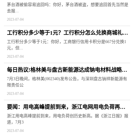
茅台酒被偷容易追回吗：你好，茅台酒被盗，想要追回首先当然是
去报...
2023-07-04
工行积分多少等于1元？工行积分怎么兑换商城礼
品？
工行积分多少等于1元：你好，工商银行信用卡积分是667分兑换1
元，但...
2023-07-04
每日热议!格林美与盘古新能源达成钠电材料战略合
作 钠离子电池产业化按下“加速键”
7月3日晚间，格林美(002340)发布公告，与深圳盘古钠祥新能源有
限责任公
2023-07-04
要闻：用电高峰提前到来，浙江电网用电负荷再次
破亿
浙江用电高峰提前到来，用电负荷创历史新高。据《浙江日报》报
道，7月3
2023-07-04