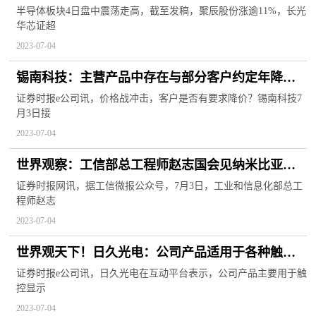
等拉升 全球报道
半导体板块4日盘中震荡走高，截至发稿，聚辰股份涨逾11%，长光
华芯证超
2023-07-04
锡南科技：主营产品中存在与部分客户约定年降条
款
证券时报e公司讯，价格战冲击，客户是否有要求降价？锡南科技7
月3日接
2023-07-04
世界观察：工信部总工程师赵志国会见纳米比亚信
息和通信技术部部长佩亚·穆舍伦加
证券时报网讯，据工信微报公众号，7月3日，工业和信息化部总工
程师赵志
2023-07-04
世界观天下！日久光电：公司产品适用于各种触控
方式的人机交互终端场景
证券时报e公司讯，日久光电在互动平台表示，公司产品主要用于触
控显示
2023-07-04