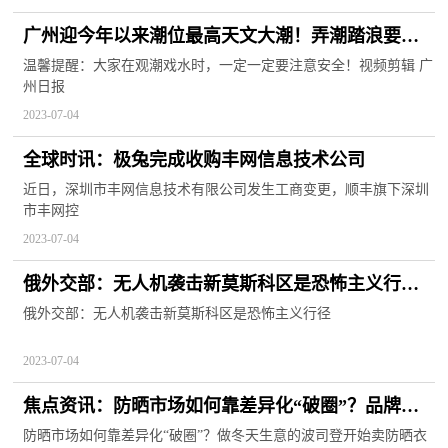
广州迎今年以来潮位最高天文大潮！弄潮踏浪要小
心
温馨提醒：大家在观潮戏水时，一定一定要注意安全！视频剪辑 广
州日报
2023-07-04
全球时讯：极兔完成收购丰网信息技术公司
近日，深圳市丰网信息技术有限公司发生工商变更，顺丰旗下深圳
市丰网控
2023-07-04
俄外交部：无人机袭击新莫斯科区是恐怖主义行径_
焦点快报
俄外交部：无人机袭击新莫斯科区是恐怖主义行径
2023-07-04
焦点资讯：防晒市场如何靠差异化“破圈”？品牌方
积极布局
防晒市场如何靠差异化“破圈”？做冬天生意的波司登开始卖防晒衣