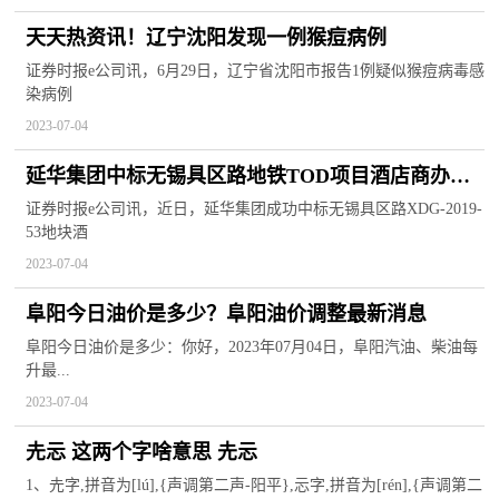
天天热资讯！辽宁沈阳发现一例猴痘病例
证券时报e公司讯，6月29日，辽宁省沈阳市报告1例疑似猴痘病毒感
染病例
2023-07-04
延华集团中标无锡具区路地铁TOD项目酒店商办智
能化工程-快消息
证券时报e公司讯，近日，延华集团成功中标无锡具区路XDG-2019-
53地块酒
2023-07-04
阜阳今日油价是多少？阜阳油价调整最新消息
阜阳今日油价是多少：你好，2023年07月04日，阜阳汽油、柴油每
升最...
2023-07-04
圥忈 这两个字啥意思 圥忈
1、圥字,拼音为[lú],{声调第二声-阳平},忈字,拼音为[rén],{声调第二