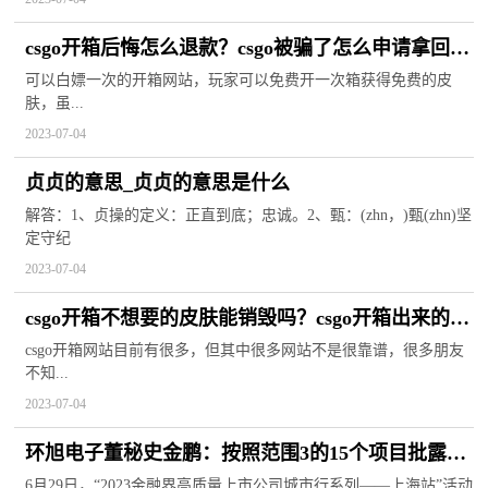
csgo开箱后悔怎么退款？csgo被骗了怎么申请拿回
刀？
可以白嫖一次的开箱网站，玩家可以免费开一次箱获得免费的皮
肤，虽...
2023-07-04
贞贞的意思_贞贞的意思是什么
解答：1、贞操的定义：正直到底；忠诚。2、甄：(zhn，)甄(zhn)坚
定守纪
2023-07-04
csgo开箱不想要的皮肤能销毁吗？csgo开箱出来的皮
肤怎么使用？
csgo开箱网站目前有很多，但其中很多网站不是很靠谱，很多朋友
不知...
2023-07-04
环旭电子董秘史金鹏：按照范围3的15个项目批露
ESG报告 积极加入美丽中国ESG研究联盟_环球信息
6月29日，“2023金融界高质量上市公司城市行系列——上海站”活动