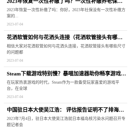
2023年恢复一次性补缴了吗？一次性补缴养老保险
要多少钱？
2023年恢复一次性补缴了吗：你好，2023年社保没有一次性补缴方
案的...
2023-07-04
花洒软管如何与花洒头连接（花洒软管接头有哪些
尺寸）
相信大家对花洒软管如何与花洒头连接，花洒软管接头有哪些尺寸
的问题都
2023-07-04
Steam下载游戏特别慢？暴喵加速器助你畅享游戏乐
趣！
在玩家热衷游戏的时代，Steam作为一款备受玩家喜爱的游戏平
台，在全球
2023-07-04
中国驻日本大使吴江浩： 评估报告证明不了排海的
正当性、合法性
2023年7月4日，驻日本大使吴江浩就日本福岛核污染水问题召开专
题记者会