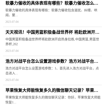
软暴力催收的具体表现有哪些？软暴力催收怎么举
报？
软暴力催收的具体表现有哪些：软暴力催收包含滋扰、纠缠、哄
闹、聚...
2023-07-04
天天视讯！中国男篮积极备战世界杯 将赴欧洲开启
热身拉练
中国男篮积极备战世界杯将赴欧洲开启热身拉练,中国男篮,男篮世
界杯,202
2023-07-04
浩方对战平台怎么设置游戏参数？浩方对战平台
5.8.2的改键怎么用的？
浩方对战平台怎么设置游戏参数：1、首先进入浩方对战平台，点
击进入...
2023-07-04
苹果恢复大师能恢复多久的微信聊天记录？苹果恢
复大师注册码分享
苹果恢复大师能恢复多久的微信聊天记录：你好，苹果恢复大师能
恢复1...