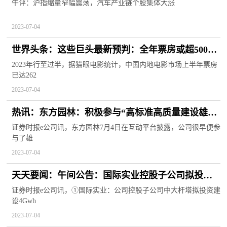
涨
午评：沪指缩量窄幅震荡，汽车产业链个股集体大涨
2023-07-04
世界头条：这些巨头最新预判：全年票房或超500
亿！未来2-3年将恢复至巅峰！
2023年行至过半，据猫眼电影统计，中国内地电影市场上半年票房
已达262
2023-07-04
热讯：东方园林：积极参与“高标准高质量建设雄安
新区”
证券时报e公司讯，东方园林7月4日在互动平台披露，公司很早便参
与了雄
2023-07-04
天天要闻：午间公告：国际实业控股子公司拟投建
磷酸铁锂储能电池PACK集成生产线项目
证券时报e公司讯，①国际实业：公司控股子公司中大杆塔拟投资建
设4Gwh
2023-07-04