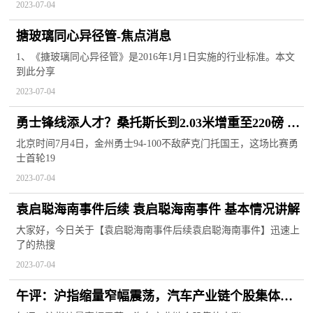
2023-07-04
搪玻璃同心异径管-焦点消息
1、《搪玻璃同心异径管》是2016年1月1日实施的行业标准。本文
到此分享
2023-07-04
勇士锋线添人才？桑托斯长到2.03米增重至220磅 更
衣室衣橱已曝光
北京时间7月4日，金州勇士94-100不敌萨克门托国王，这场比赛勇
士首轮19
2023-07-04
袁启聪海南事件后续 袁启聪海南事件 基本情况讲解
大家好，今日关于【袁启聪海南事件后续袁启聪海南事件】迅速上
了的热搜
2023-07-04
午评：沪指缩量窄幅震荡，汽车产业链个股集体大