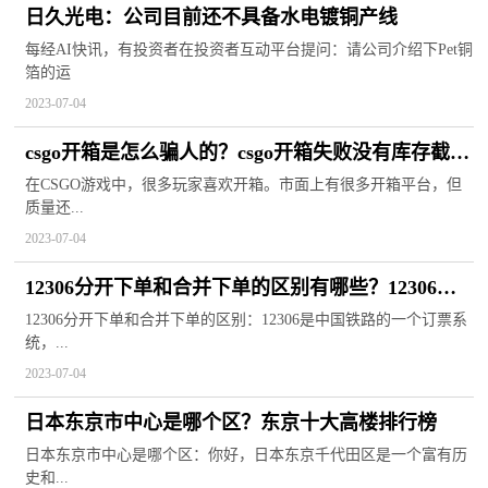
日久光电：公司目前还不具备水电镀铜产线
每经AI快讯，有投资者在投资者互动平台提问：请公司介绍下Pet铜
箔的运
2023-07-04
csgo开箱是怎么骗人的？csgo开箱失败没有库存截图
怎么办？
在CSGO游戏中，很多玩家喜欢开箱。市面上有很多开箱平台，但
质量还...
2023-07-04
12306分开下单和合并下单的区别有哪些？12306积
分能兑换盒饭吗？
12306分开下单和合并下单的区别：12306是中国铁路的一个订票系
统，...
2023-07-04
日本东京市中心是哪个区？东京十大高楼排行榜
日本东京市中心是哪个区：你好，日本东京千代田区是一个富有历
史和...