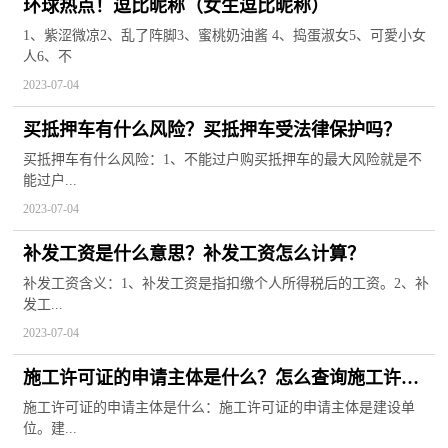
环球热点！逗比昵称（女生逗比昵称）
1、紫涩微凉2、乱了阵脚3、蜜桃奶油酱 4、捣蛋淑女5、可愛小女
人6、不
2023-07-04
买抵押车有什么风险？买抵押车受法律保护吗？
买抵押车有什么风险：1、不能过户购买抵押车的最大风险就是不
能过户...
2023-07-04
补发工资是什么意思？补发工资怎么计算？
补发工资含义：1、补发工资是指扣缴个人所得税后的工资。2、补
发工...
2023-07-04
施工许可证的申请主体是什么？怎么查询施工许可
证？
施工许可证的申请主体是什么：施工许可证的申请主体是建设单
位。建...