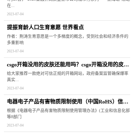
在...
2023-07-04
提振育龄人口生育意愿 世界看点
作者：荆涛生育意愿是一个多梯度的概念，受到社会和经济条件的
多重影响
2023-07-04
csgo开箱没用的皮肤还能用吗？csgo开箱没用的皮肤
怎么处理？
给大家推荐一款绝对可信正规的开箱网站，政府备案监管确保爆率
真实...
2023-07-04
电器电子产品有害物质限制使用（中国RoHS）信息
报送情况（截至2023年6月30日） 热资讯
根据《电器电子产品有害物质限制使用管理办法》(工业和信息化部
等8部门
2023-07-04