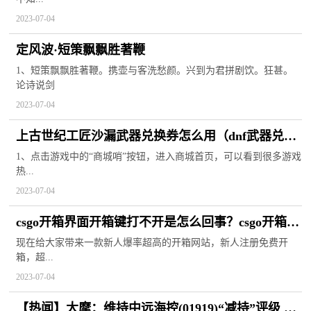
2023-07-04
定风波·短策飘飘胜著鞭
1、短策飘飘胜著鞭。携壶与客洗愁颜。兴到为君拼剧饮。狂甚。
论诗说剑
2023-07-04
上古世纪工匠沙漏武器兑换券怎么用（dnf武器兑换
券怎么用） 世界微速讯
1、点击游戏中的“商城哨”按钮，进入商城首页，可以看到很多游戏
热...
2023-07-04
csgo开箱界面开箱键打不开是怎么回事？csgo开箱界
面开箱键打不开怎么解决？
现在给大家带来一款新人爆率超高的开箱网站，新人注册免费开
箱，超...
2023-07-04
【热闻】大摩：维持中远海控(01919)“减持”评级 目