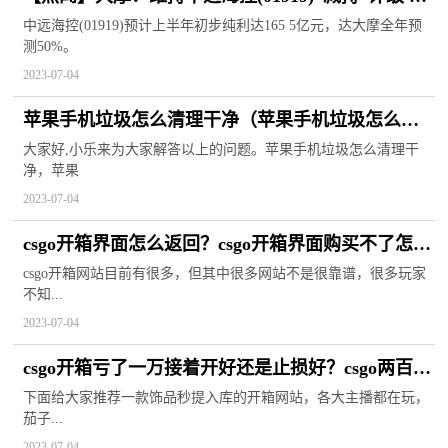
标价5.6港元
中远海控(01919)预计上半年初步纯利达165 5亿元，达大摩全年预
测50%。
2023-07-04
苹果手机垃圾怎么清理干净（苹果手机垃圾怎么清
理） 速看
大家好,小乐来为大家解答以上的问题。苹果手机垃圾怎么清理干
净，苹果
2023-07-04
csgo开箱界面怎么返回？csgo开箱界面购买不了怎么
解决？
csgo开箱网站目前有很多，但其中很多网站不是很靠谱，很多玩家
不知...
2023-07-04
csgo开箱亏了一万接着开好还是止损好？csgo两百箱
没有一个红怎么办？
下面给大家推荐一款饰品秒提入库的开箱网站，各大主播都在玩，
茄子...
2023-07-04