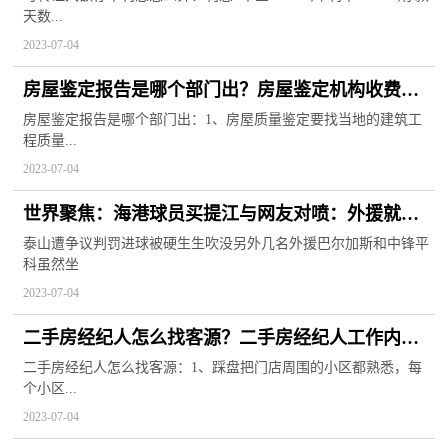
天数...
2023-07-04
房屋鉴定报告是哪个部门出？房屋鉴定机构收费标
准
房屋鉴定报告是哪个部门出：1、房屋质量鉴定要找当地的建筑工
程质量...
2023-07-04
世界聚焦：海港球员买提江与网友对喷：外援就是
不行 跪着叫爸爸
泰山遭争议判罚进球被硬生生吹没另外几名外援巴尔加斯和中锋平
科虽然坐
2023-07-04
二手房经纪人怎么找客源？二手房经纪人工作内容
有哪些？
二手房经纪人怎么找客源：1、踩盘把门店周围的小区都熟悉，每
个小区...
2023-07-04