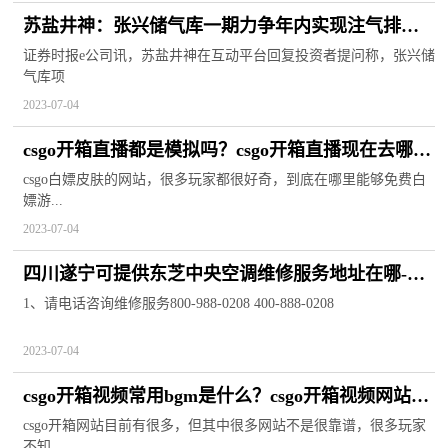
苏盐井神：张兴储气库一期力争年内实现注气排卤
试生产 天天播报
证券时报e公司讯，苏盐井神在互动平台回复投资者提问称，张兴储
气库项
2023-07-04
csgo开箱直播都是模拟吗？csgo开箱直播现在去哪里
看？
csgo白嫖皮肤的网站，很多玩家都很好奇，到底在哪里能够免费白
嫖游...
2023-07-04
四川遂宁可提供东芝中央空调维修服务地址在哪-天
天视讯
1、请电话咨询维修服务800-988-0208 400-888-0208
2023-07-04
csgo开箱视频常用bgm是什么？csgo开箱视频网站有
哪些？
csgo开箱网站目前有很多，但其中很多网站不是很靠谱，很多玩家
不知...