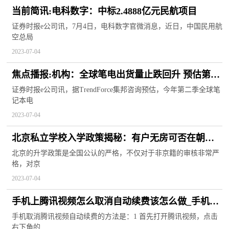
当前简讯:电科数字：中标2.4888亿元民航项目
证券时报e公司讯，7月4日，电科数字官微消息，近日，中国民用航
空总局
2023-07-04
焦点播报:机构：全球笔电出货量止跌回升 预估第二
季将成长15.7%
证券时报e公司讯，据TrendForce集邦咨询预估，今年第二季全球笔
记本电
2023-07-04
北京私立学校入学政策揭秘：有户无房可否在朝阳
上学？
北京的升学政策是全国公认的严格，不仅对于非京籍的审核非常严
格，对京
2023-07-04
手机上腾讯视频怎么取消自动续费该怎么做_手机上
腾讯视频怎么取消自动续费
手机取消腾讯视频自动续费的方法是：1 首先打开腾讯视频，点击
右下角的