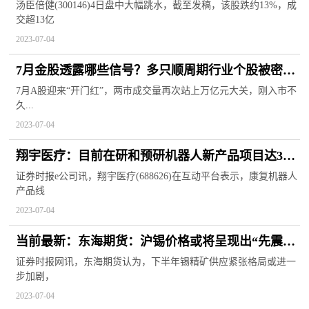
30%-50% 全球观焦点
汤臣倍健(300146)4日盘中大幅跳水，截至发稿，该股跌约13%，成
交超13亿
2023-07-04
7月金股透露哪些信号？多只顺周期行业个股被密集
推荐！ 热推荐
7月A股迎来“开门红”，两市成交量再次站上万亿元大关，刚入市不
久...
2023-07-04
翔宇医疗：目前在研和预研机器人新产品项目达30
个左右-世界焦点
证券时报e公司讯，翔宇医疗(688626)在互动平台表示，康复机器人
产品线
2023-07-04
当前最新：东海期货：沪锡价格或将呈现出“先震荡
上行、再宽幅震荡”的格局
证券时报网讯，东海期货认为，下半年锡精矿供应紧张格局或进一
步加剧，
2023-07-04