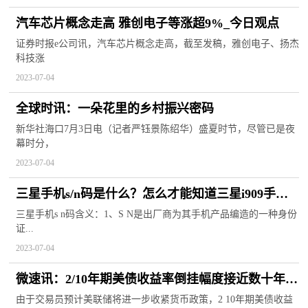
汽车芯片概念走高 雅创电子等涨超9%_今日观点
证券时报e公司讯，汽车芯片概念走高，截至发稿，雅创电子、扬杰
科技涨
2023-07-04
全球时讯：一朵花里的乡村振兴密码
新华社海口7月3日电（记者严钰景陈绍华）盛夏时节，尽管已是夜
幕时分，
2023-07-04
三星手机s/n码是什么？怎么才能知道三星i909手机
的S/N码？
三星手机s n码含义：1、S N是出厂商为其手机产品编造的一种身份
证...
2023-07-04
微速讯：2/10年期美债收益率倒挂幅度接近数十年来
最高水平
由于交易员预计美联储将进一步收紧货币政策，2 10年期美债收益