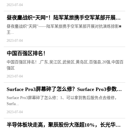
2023-07-04
昼夜鏖战织“天网”！陆军某旅携手空军某部开展对
抗演练
昼夜鏖战织“天网”——陆军某旅携手空军某部开展对抗演练掠影■
王...
2023-07-04
中国百强区排名！
中国百强区排名！,广东,吴江区,武侯区,黄岛区,百强县,20强,中国百
强区
2023-07-04
Surface Pro3屏幕碎了怎么修？Surface Pro3参数配
置
Surface Pro3屏幕碎了怎么修：1、可以拿到售后服务点去维修，
Surfa...
2023-07-04
半导体板块走高，聚辰股份大涨超10%，长光华芯