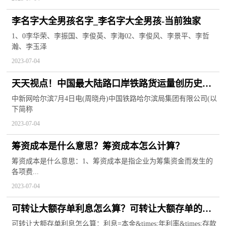
李名字大全男孩名字_李名字大全男孩-当前独家
1、0李华荣、李振国、李俊英、李海02、李俊风、李景平、李哲
瀚、李玉泽
2023-07-04
天天视点！中国最大陆路口岸铁路货运量创历史新
高
中新网哈尔滨7月4日电(周晓舟)中国铁路哈尔滨局集团有限公司(以
下简称
2023-07-04
筹资成本是什么意思？筹资成本怎么计算？
筹资成本是什么意思：1、筹资成本是指企业为筹集资金而发生的
各项费...
2023-07-04
可转让大额存单利息怎么算？可转让大额存单的特
点有哪些？
可转让大额存单利息怎么算：利息=本金&times;年利率&times;存款