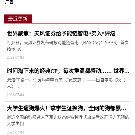
广告
最近更新
世界聚焦：天风证券给予能链智电“买入”评级
7月2日，天风证券发布研报对能链智电（NASDAQ：NAAS）首次
给予“买...
2023-07-04
时间淘下来的经典CP，每次重温都感动…… 世界观
天下
双洁CP篇一、许灵均与李秀芝（“灵芝恋”）——出自电影《牧马
人》...
2023-07-04
大学生遛狗爆火！拿学生证换狗，全网的狗都累趴
了
最近全国的狗都进入了军训状态继特种兵式旅游后这群活力无限的
大学生们
2023-07-04