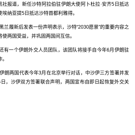
通讯社报道，新任沙特阿拉伯驻伊朗大使阿卜杜拉·安齐5日抵达
使埃纳亚提5日抵达沙特首都利雅得。
兰履新后发表一份声明表示，沙特“2030愿景”的重要内容之
将使两国受益，并巩固两国间互信。
还有一个伊朗外交人员团队，该团队将接手自今年6月伊朗驻
作。
和伊朗两国代表今年3月在北京举行对话，中沙伊三方签署并发
6日，沙伊双方签署联合声明，两国宣布自即日起恢复外交关
关键词：