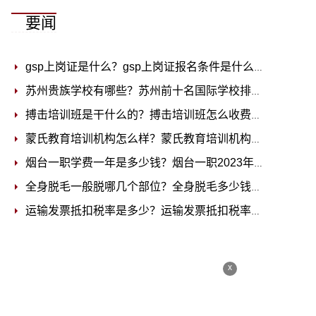
要闻
gsp上岗证是什么？gsp上岗证报名条件是什么？
2023-07-0
苏州贵族学校有哪些？苏州前十名国际学校排名
2023-07-0
搏击培训班是干什么的？搏击培训班怎么收费？
2023-07-0
蒙氏教育培训机构怎么样？蒙氏教育培训机构收费标准
202
烟台一职学费一年是多少钱？烟台一职2023年招生简章
20
全身脱毛一般脱哪几个部位？全身脱毛多少钱？
2023-07-0
运输发票抵扣税率是多少？运输发票抵扣税率怎么算？
202
x