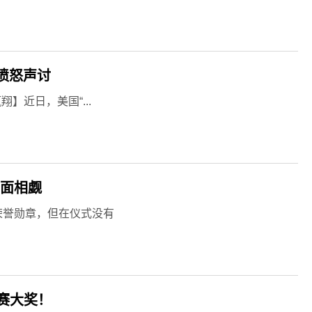
愤怒声讨
近日，美国“...
面面相觑
荣誉勋章，但在仪式没有
赛大奖！