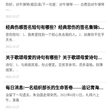
什么道理？
你好，对牛弹琴(歇后语)下一句是：对牛弹琴—— 白费劲对牛弹琴
—...
2022-12-27
经典伤感签名短句有哪些？经典悲伤的签名集锦50
句
悲伤短句：1、我希望找到一个担心失去我的人。2、如果你不在乎
天长...
2022-12-27
关于歌颂母爱的诗句有哪些？关于歌颂母爱诗句大
全
诗句：1、与肩挑贸易，勿占便宜。见贫苦亲邻，须多温恤。刻薄
成家，...
2022-12-27
每日消息!一名组织部长的生命答卷——追记青海省
委组织部原副部长朱治国
没留下一句遗言，朱治国走得突然。2022年6月11日，礼拜六上
午，准备...
2022-12-27