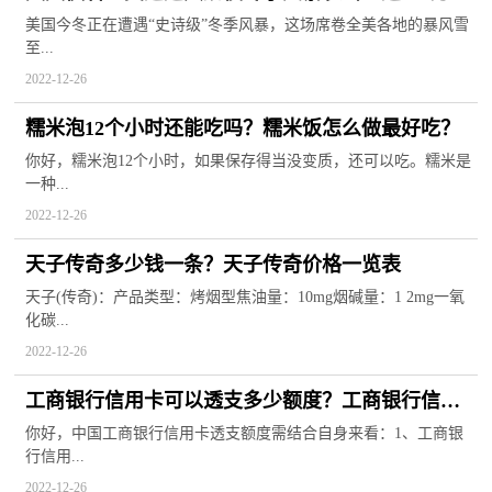
庭企业断电 数千航班取消或延误
美国今冬正在遭遇“史诗级”冬季风暴，这场席卷全美各地的暴风雪
至...
2022-12-26
糯米泡12个小时还能吃吗？糯米饭怎么做最好吃？
你好，糯米泡12个小时，如果保存得当没变质，还可以吃。糯米是
一种...
2022-12-26
天子传奇多少钱一条？天子传奇价格一览表
天子(传奇)：产品类型：烤烟型焦油量：10mg烟碱量：1 2mg一氧
化碳...
2022-12-26
工商银行信用卡可以透支多少额度？工商银行信用
卡逾期怎么协商本金？
你好，中国工商银行信用卡透支额度需结合自身来看：1、工商银
行信用...
2022-12-26