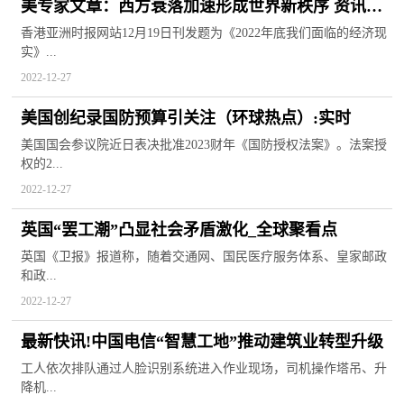
美专家文章：西方衰落加速形成世界新秩序 资讯推
荐
香港亚洲时报网站12月19日刊发题为《2022年底我们面临的经济现
实》...
2022-12-27
美国创纪录国防预算引关注（环球热点）:实时
美国国会参议院近日表决批准2023财年《国防授权法案》。法案授
权的2...
2022-12-27
英国“罢工潮”凸显社会矛盾激化_全球聚看点
英国《卫报》报道称，随着交通网、国民医疗服务体系、皇家邮政
和政...
2022-12-27
最新快讯!中国电信“智慧工地”推动建筑业转型升级
工人依次排队通过人脸识别系统进入作业现场，司机操作塔吊、升
降机...