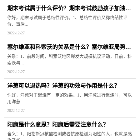
期末考试属于什么评价？期末考试鼓励孩子加油的
暖心话
你好，期末考试属于总结性评价。1、总结性评价又称终结性评
价、事后...
2022-12-27
塞尔维亚和科索沃的关系是什么？塞尔维亚局势最
新消息
关系：1、前段时间，科索沃地区爆发大规模抗议活动，日前，科
索沃与...
2022-12-27
洋葱可以退热吗？洋葱的功效与作用是什么？
你好，洋葱对于退烧有一定的效果。1、用洋葱进行退烧时，可以
用洋葱...
2022-12-27
阳康是什么意思？阳康后需要注意什么？
含义：1、阳指新冠核酸检测或者抗原检测为阳性的人，也就是感