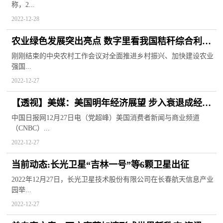
称，2...
2022-12-28
农业绿色发展突出亮点 数字里看我国秸秆综合利用
积极成效 环球精选
刚刚结束的中央农村工作会议对全面推进乡村振兴、加快建设农业
强国...
2022-12-27
【透视】美媒：美国明年经济展望 步入衰退成经济
学家共识
中国日报网12月27日电（党超峰）美国消费者新闻与商业频道
（CNBC）...
2022-12-27
当前动态:长光卫星“吉林一号”等6颗卫星出征
2022年12月27日，长光卫星技术股份有限公司在长春航天信息产业
园举...
2022-12-27