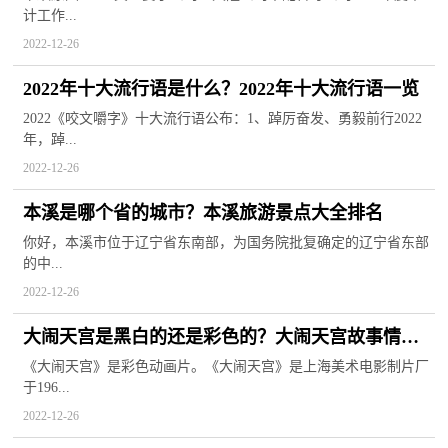
计工作...
2022-12-26
2022年十大流行语是什么？2022年十大流行语一览
2022《咬文嚼字》十大流行语公布：1、踔厉奋发、勇毅前行2022
年，踔...
2022-12-26
本溪是哪个省的城市？本溪旅游景点大全排名
你好，本溪市位于辽宁省东南部，为国务院批复确定的辽宁省东部
的中...
2022-12-26
大闹天宫是黑白的还是彩色的？大闹天宫故事情节
简述
《大闹天宫》是彩色动画片。《大闹天宫》是上海美术电影制片厂
于196...
2022-12-26