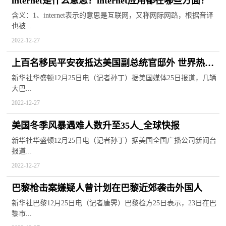
internet是什么意思？internet应用都在哪些方面？
含义：1、internet表示的意思是互联网，又称网际网路，根据音译
也被...
2022-12-27
上百名移民平安夜抵达美国副总统官邸外 世界热头
条
新华社华盛顿12月25日电（记者孙丁）据美国媒体25日报道，几辆
大巴...
2022-12-27
美国冬季风暴遇难人数升至35人_全球快报
新华社华盛顿12月25日电（记者孙丁）据美国全国广播公司新闻台
报道...
2022-12-27
巴黎枪击案嫌疑人曾计划在巴黎近郊袭击外国人
新华社巴黎12月25日电（记者唐霁）巴黎检方25日表示，23日在巴
黎市...