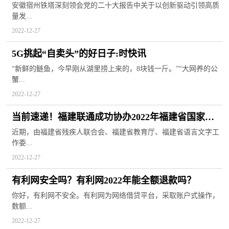
闻
安徽宿州铁塔深刻领会党的二十大报告中关于以创新驱动引领高质
量发...
2022-12-27
5G挑起“自卖头”的好日子:时快讯
“新鲜的鲢鱼，今早刚从湖里捞上来的，8块钱一斤。”“大网养的公
蟹...
2022-12-27
当前速递！福建联通成功协办2022年福建省国家通
用手语技能竞赛
近期，由福建省残疾人联合会、福建省教育厅、福建省语言文字工
作委...
2022-12-27
有利网安全吗？有利网2022年能全额退款吗？
你好，有利网不安全。有利网为网络借贷平台，采取账户式操作，
数额...
2022-12-27