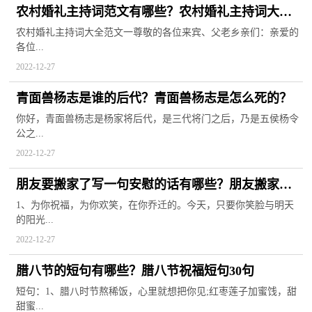
农村婚礼主持词范文有哪些？农村婚礼主持词大全
完整版
农村婚礼主持词大全范文一尊敬的各位来宾、父老乡亲们：亲爱的
各位...
2022-12-27
青面兽杨志是谁的后代？青面兽杨志是怎么死的？
你好，青面兽杨志是杨家将后代，是三代将门之后，乃是五侯杨令
公之...
2022-12-27
朋友要搬家了写一句安慰的话有哪些？朋友搬家祝
福语
1、为你祝福，为你欢笑，在你乔迁的。今天，只要你笑脸与明天
的阳光...
2022-12-27
腊八节的短句有哪些？腊八节祝福短句30句
短句：1、腊八时节熬稀饭，心里就想把你见;红枣莲子加蜜饯，甜
甜蜜...