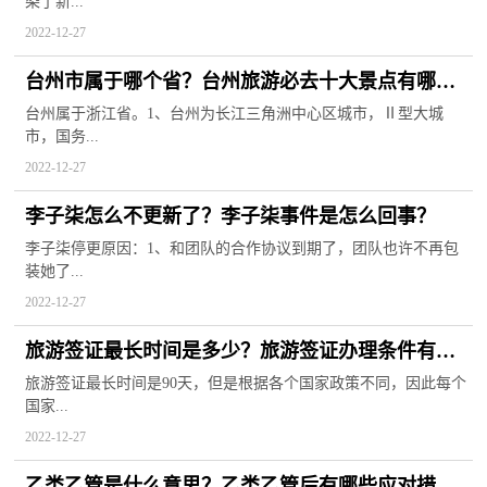
染了新...
2022-12-27
台州市属于哪个省？台州旅游必去十大景点有哪
些？
台州属于浙江省。1、台州为长江三角洲中心区城市，Ⅱ型大城
市，国务...
2022-12-27
李子柒怎么不更新了？李子柒事件是怎么回事？
李子柒停更原因：1、和团队的合作协议到期了，团队也许不再包
装她了...
2022-12-27
旅游签证最长时间是多少？旅游签证办理条件有哪
些？
旅游签证最长时间是90天，但是根据各个国家政策不同，因此每个
国家...
2022-12-27
乙类乙管是什么意思？乙类乙管后有哪些应对措