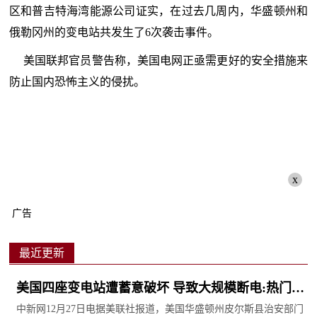
区和普吉特海湾能源公司证实，在过去几周内，华盛顿州和
俄勒冈州的变电站共发生了6次袭击事件。
美国联邦官员警告称，美国电网正亟需更好的安全措施来
防止国内恐怖主义的侵扰。
x
广告
最近更新
美国四座变电站遭蓄意破坏 导致大规模断电:热门看
点
中新网12月27日电据美联社报道，美国华盛顿州皮尔斯县治安部门