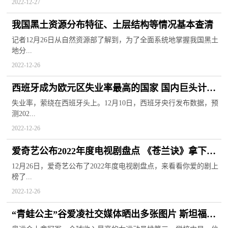
2022-12-27
我国黑土资源分布特征、土层结构等情况基本查清
记者12月26日从自然资源部了解到，为了全面系统地掌握我国黑土
地分...
2022-12-26
西班牙成为欧元区失业率最高的国家 国内巨头计划
进入其市场
失业率，萦绕在西班牙头上。12月10日，西班牙央行发布数据，预
测202...
2022-12-26
爱奇艺公布2022年度电视剧盘点 《苍兰诀》拿下热
度第一
12月26日，爱奇艺公布了2022年度电视剧盘点，来看看你爱的剧上
榜了...
2022-12-26
“青蛙公主”谷爱凌社交媒体晒出多张图片 斯坦福第