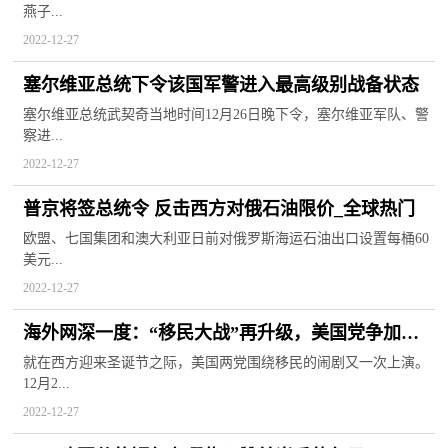
燕子...
2022-12-27
塞尔维亚总统下令该国军警进入最高级别战备状态
塞尔维亚总统武契奇当地时间12月26日晚下令，塞尔维亚军队、警
察进...
2022-12-27
普京将签总统令 反击西方对俄石油限价_全球热门
欧盟、七国集团和澳大利亚日前对俄罗斯海运石油出口设置每桶60
美元...
2022-12-27
海外网深一度：“移民大战”再升级，美国党争加剧_
当前要闻
就在西方迎来圣诞节之际，美国两党围绕移民的闹剧又一次上演。
12月2...
2022-12-27