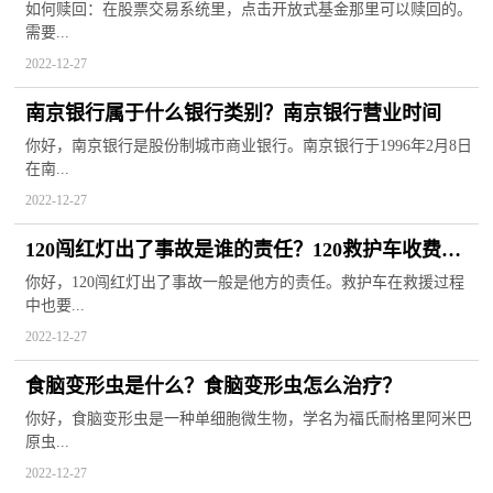
情
如何赎回：在股票交易系统里，点击开放式基金那里可以赎回的。
需要...
2022-12-27
南京银行属于什么银行类别？南京银行营业时间
你好，南京银行是股份制城市商业银行。南京银行于1996年2月8日
在南...
2022-12-27
120闯红灯出了事故是谁的责任？120救护车收费多
少钱？
你好，120闯红灯出了事故一般是他方的责任。救护车在救援过程
中也要...
2022-12-27
食脑变形虫是什么？食脑变形虫怎么治疗？
你好，食脑变形虫是一种单细胞微生物，学名为福氏耐格里阿米巴
原虫...
2022-12-27