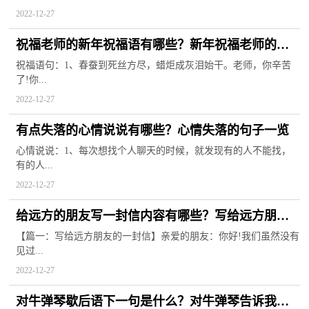
2022-12-27
祝福老师的新年祝福语有哪些？新年祝福老师的祝
福语简短2023
祝福语句：1、春蚕到死丝方尽，蜡炬成灰泪始干。老师，你辛苦
了!你...
2022-12-27
有点失落的心情说说有哪些？心情失落的句子一览
心情说说：1、每次想找个人聊天的时候，就发现有的人不能找，
有的人...
2022-12-27
给远方的朋友写一封信内容有哪些？写给远方朋友
的一封信精选8篇
【篇一：写给远方朋友的一封信】亲爱的朋友：你好!我们虽然没有
见过...
2022-12-27
对牛弹琴歇后语下一句是什么？对牛弹琴告诉我们