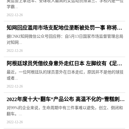
一学期所有课程满分
奥运会上拿冠军、全球收入最高的女运动员排第三、学校内是一位
学霸...
2022-12-26
知网回应滥用市场支配地位垄断被处罚一事 称将全
力配合深刻反省
据CNKI知网微信公众号回应称：自5月13日国家市场监督管理总局
对知网...
2022-12-26
阿根廷球员凭借纹身意外走红日本 左脚纹有《足球
小将》大空翼等角色
最近，一位阿根廷队的球员意外在日本走红，原因并不是他的球技
或者...
2022-12-26
2022年度十大“翻车”产品公布 高温不化的“雪糕刺
客”位列第一
对99%的企业来说，生命周期中有三件事难以避免，创立、倒闭和
翻车。...
2022-12-26