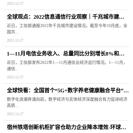
2022-12-27
全球观点：2022信息通信行业观察｜千兆城市建设
全面提速 筑牢产业数字化转型根基
近日，工信部通报2022年千兆城市建设情况。截至今年10月底，全
国共...
2022-12-27
1—11月电信业务收入、总量同比分别增长8%和
21.4%:全球百事通
近日，工信部发布2022年1—11月通信业经济运行情况。1—11月，
通信...
2022-12-27
全球快看：全国首个“5G+数字养老健康融合平台”落
地
数字化浪潮奔涌向前，数字经济与实体经济深度融合有力促进经济
高质...
上海移动打造社区养老新模式
2022-12-27
宿州铁塔创新机柜扩容仓助力企业降本增效-环球要