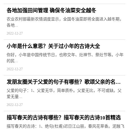
各地加强田间管理 确保冬油菜安全越冬
农业农村部最新农情调度显示，全国冬油菜即将全面进入越冬期，
各地...
2022-12-27
小年是什么意思？关于过小年的古诗大全
你好，小年是中国传统节日，也称交年、灶神节、祭灶节等。小年
的民...
2022-12-27
发朋友圈关于父爱的句子有哪些？歌颂父亲的名言
名句
父爱的句子：1、父爱无华，简单质朴。父爱无比，不可或缺。父
爱无量...
2022-12-27
描写春天的古诗有哪些？描写春天的古诗10首精选
描写春天的古诗：1、绝句(杜甫)迟日江山丽，春风花草香。泥融飞