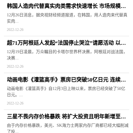
韩国人造肉代替真实肉类需求快速增长 市场规模或
将同比增长近三成
12月26日消息，据央视财经频道报道，在韩国，用人造肉来代替真
实肉...
2022-12-26
超71万阿根廷人发起“法国停止哭泣”请愿活动 以此
回击重踢世界杯要求
12月19日凌晨，万众瞩目的卡塔尔世界杯决赛，阿根廷对战法国，
决赛...
2022-12-26
动画电影《灌篮高手》票房已突破50亿日元 连续四
周观影人数第一
动画电影《灌篮高手》自12月3日上映以来，票房已经突破了50亿
日元。...
2022-12-26
三星不畏内存价格暴跌 将扩大投资且明年新增至少
10台EUV光刻机
由于内存价格暴跌，美光、SK海力士两家内存厂商都已经大幅削减
了投...