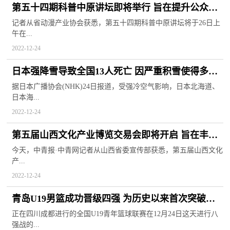
第五十四期科普中原讲坛即将举行 旨在提升公众科
学素质
记者从省动漫产业协会获悉，第五十四期科普中原讲坛将于26日上
午在...
2022-12-24
日本强降雪导致全国13人死亡 因严重积雪使得多地
交通收到影响
据日本广播协会(NHK)24日报道，受强冷空气影响，日本北海道、
日本海...
2022-12-24
第五届山西文化产业博览交易会即将开启 旨在丰富
群众文化生活
今天，中青报·中青网记者从山西省委宣传部获悉，第五届山西文化
产...
2022-12-24
青岛U19男篮成功晋级四强 为历史以来首次突破青
年联赛八强大关
正在四川成都进行的全国U19青年篮球联赛在12月24日这天进行八
强战的...