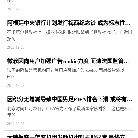
IP，...
2022-12-23
阿根廷中央银行计划发行梅西纪念钞 或为标志性数
字1000比索
在卡塔尔世界杯上，梅西率领阿根廷队拿到了世界杯冠军。而近日
据阿...
2022-12-23
微软因向用户加强广告cookie力度 而遭法国监管部
门罚款6000万欧元
法国的隐私监管机构因向其用户强加广告 cookie 而对微软处以
600...
2022-12-23
因积分无增减导致中国男足FIFA排名下滑 或将有缘
美加墨世界杯
北京时间12月22日，FIFA官方公布了最新国家队排名，这也是2022
年的...
2022-12-23
大韩航空一架客机因发动机出现振动异常 最终安全