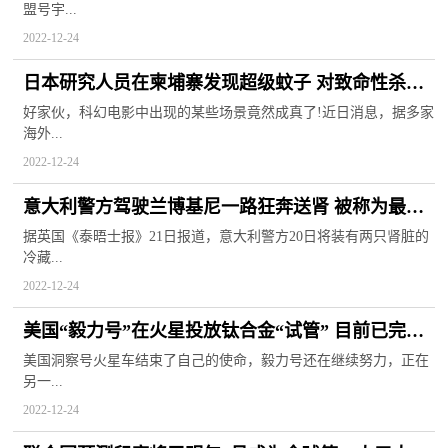
盟号宇...
2022-12-24
日本研究人员在柬埔寨发现超级蚊子 对致命性杀虫
剂具有免疫
好家伙，科幻电影中出现的某些场景竟然成真了!近日消息，据多家
海外...
2022-12-24
意大利警方驾驶兰博基尼一路狂奔送肾 被称为最美
丽的圣诞礼物
据英国《泰晤士报》21日报道，意大利警方20日将装有两只肾脏的
冷藏...
2022-12-24
美国“毅力号”在火星投放钛合金“试管” 目前已完成
16个岩石土壤样本
美国洞察号火星车结束了自己的使命，毅力号还在继续努力，正在
另一...
2022-12-24