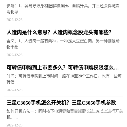
些？
影响：1、容易导致身材肥胖和血压、血脂升高，并且还会伴随着
消化系...
2022-12-23
人造肉是什么意思？人造肉概念股龙头有哪些？
含义：1、人造肉一般有两种，一种是大豆蛋白肉，另一种则是动
物干细...
2022-12-23
可转债申购到上市要多久？可转债申购权限怎么开
通？
时间：可转债申购到上市时间一般在10至20个工作日，也有一些可
转债...
2022-12-23
三星C3050手机怎么开关机？三星C3050手机参数
如何开机方法一：同时按下电源键和音量减键长达10s以上进行开关
机。...
2022-12-23