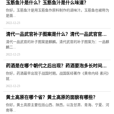
玉筋鱼汁是什么？玉筋鱼汁是什么味道？
你好，玉筋鱼汁是用玉筋鱼作原料制作的调味汁。玉筋鱼也被称为
是面...
2022-12-23
清代一品武官补子图案是什么？清代一品武官官服
上绣的什么动物？
清代一品武官的补子图案是麒麟。清代武官的补子图案为：一品麒
麟二...
2022-12-23
药酒是在哪个朝代之后出现？药酒要泡多长时间才
能喝？
你好，药酒最早出现于战国时期。战国医经著作《黄帝内经·素问》
就...
2022-12-23
黄土高原在哪个省？黄土高原的面貌有哪些？
你好，黄土高原主要包括山西、陕西，以及甘肃、青海、宁夏、河
南等...