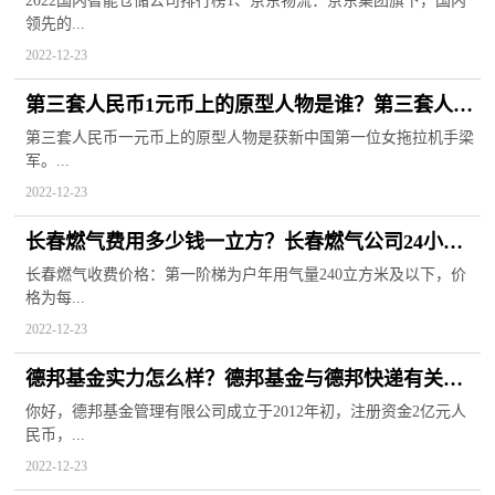
2022国内智能仓储公司排行榜1、京东物流：京东集团旗下，国内
领先的...
2022-12-23
第三套人民币1元币上的原型人物是谁？第三套人民
币大全套价格
第三套人民币一元币上的原型人物是获新中国第一位女拖拉机手梁
军。...
2022-12-23
长春燃气费用多少钱一立方？长春燃气公司24小时
服务热线
长春燃气收费价格：第一阶梯为户年用气量240立方米及以下，价
格为每...
2022-12-23
德邦基金实力怎么样？德邦基金与德邦快递有关联
吗？
你好，德邦基金管理有限公司成立于2012年初，注册资金2亿元人
民币，...
2022-12-23