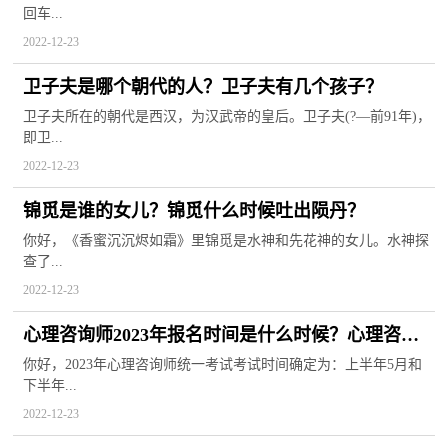
回车...
2022-12-23
卫子夫是哪个朝代的人？卫子夫有几个孩子？
卫子夫所在的朝代是西汉，为汉武帝的皇后。卫子夫(?—前91年)，
即卫...
2022-12-23
锦觅是谁的女儿？锦觅什么时候吐出陨丹？
你好，《香蜜沉沉烬如霜》里锦觅是水神和先花神的女儿。水神探
查了...
2022-12-23
心理咨询师2023年报名时间是什么时候？心理咨询
师报考条件
你好，2023年心理咨询师统一考试考试时间确定为：上半年5月和
下半年...
2022-12-23