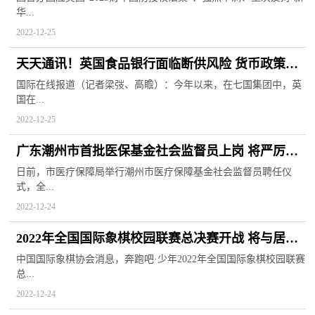
华...
2022-12-25
天天通讯！英国食品银行面临断供风险 货币政策持
续收紧难以缓解通胀
国际在线报道（记者梁弢、高瞻）：今年以来，在七国集团中，英
国在...
2022-12-25
广东潮州市首批医保基金社会监督员上岗 将严厉打
击欺诈骗保行为
日前，市医疗保障局举行潮州市医疗保障基金社会监督员聘任仪
式，全...
2022-12-24
2022年全国国际象棋校园联赛总决赛开战 将与居文
君争夺女子世界冠军
中国国际象棋协会消息，奔跑吧·少年2022年全国国际象棋校园联赛
总...
2022-12-24