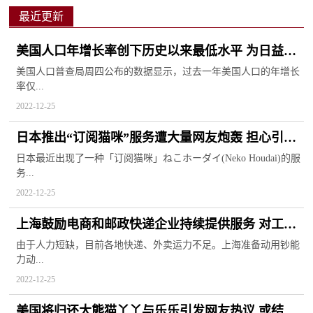
最近更新
美国人口年增长率创下历史以来最低水平 为日益紧
张的劳动力市场增添压力
美国人口普查局周四公布的数据显示，过去一年美国人口的年增长
率仅...
2022-12-25
日本推出“订阅猫咪”服务遭大量网友炮轰 担心引发
猫咪的身心疾病
日本最近出现了一种「订阅猫咪」ねこホーダイ(Neko Houdai)的服
务...
2022-12-25
上海鼓励电商和邮政快递企业持续提供服务 对工作
人员每日补贴60元
由于人力短缺，目前各地快递、外卖运力不足。上海准备动用钞能
力动...
2022-12-25
美国将归还大熊猫丫丫与乐乐引发网友热议 或结束