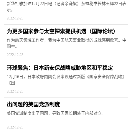
伴关系深入发展
新华社雅加达12月22日电（记者余谦梁）东盟秘书长林玉辉22日表
示，...
2022-12-23
为更多国家参与太空探索提供机遇（国际论坛）
作为航天领域工作者，我为中国航天事业取得的成就感到欣喜。中
国空...
2022-12-23
环球聚焦：日本新安保战略威胁地区和平稳定
12月16日，日本政府内阁会议审议通过新版《国家安全保障战略》
《国...
2022-12-23
出问题的美国党派制度
美国党派制度出了问题，导致国家长期处于内部对立。
2022-12-23