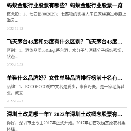
蚂蚁金服行业股票有哪些？蚂蚁金服行业股票一览
概念股：1、七匹狼(002029)：七匹狼的实控人周氏家族通过参股上
海云...
2022-12-23
飞天茅台43度和53度有什么区别？飞天茅台43度市
场价格
区别：1、酒体品质53&deg;茅台酒，水分子与酒精分子缔结密切，
状态...
2022-12-23
单鞋什么品牌好？女性单鞋品牌排行榜前十名有哪
些？
品牌：1、ECCOECCO的中文名是爱步，来自丹麦，是一家老牌鞋
业，成立...
2022-12-23
深圳土改是哪一年？2022年深圳土改概念股票有哪
些？
你好，深圳市土改由2017年正式开始。2017年初首次确定原农村集
体经...