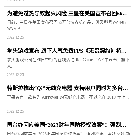
2022-12-25
为避免过热导致起火风险 三星在美国宣布召回66万
台洗衣机产品
日前，三星在美国宣布召回66万台洗衣机产品，涉及型号WA49B,
WA50B...
2022-12-25
拳头游戏宣布 旗下人气免费FPS《无畏契约》将于
明年在日本举行大师赛
拳头游戏公司在昨日举行的在线活动Riot Games ONE中宣布，旗下
人...
2022-12-25
特斯拉推出“Qi”无线充电器 支持用户同时为多台设
备无线充电
苹果曾有一款名为 AirPower 的无线充电器，不过它在 2019 年上...
2022-12-25
国台办回应美国“2023财年国防授权法案”：强烈不
满、坚决反对-天天热推荐
国台办回应美国“2023财年国防授权法案”：强烈不满、坚决反对-新