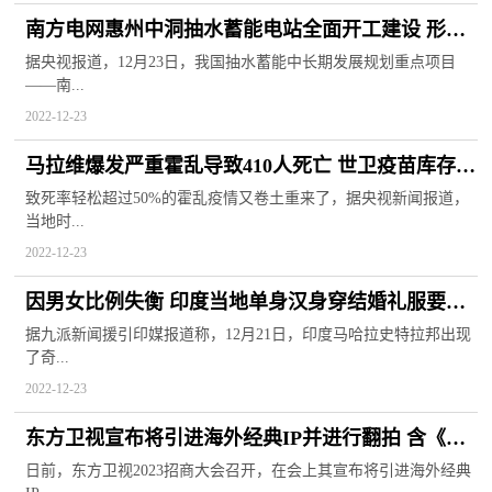
南方电网惠州中洞抽水蓄能电站全面开工建设 形象
称为“城市充电宝”
据央视报道，12月23日，我国抽水蓄能中长期发展规划重点项目
——南...
2022-12-23
马拉维爆发严重霍乱导致410人死亡 世卫疫苗库存现
已所剩无几
致死率轻松超过50%的霍乱疫情又卷土重来了，据央视新闻报道，
当地时...
2022-12-23
因男女比例失衡 印度当地单身汉身穿结婚礼服要求
政府为其安排新娘
据九派新闻援引印媒报道称，12月21日，印度马哈拉史特拉邦出现
了奇...
2022-12-23
东方卫视宣布将引进海外经典IP并进行翻拍 含《老
友记》等美剧
日前，东方卫视2023招商大会召开，在会上其宣布将引进海外经典