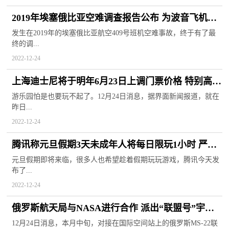
2019年埃塞俄比亚空难调查报告公布 为波音飞机系
统故障所导致悲剧
发生在2019年的埃塞俄比亚航空409号班机空难事故，终于有了最
终的调...
2022-12-24
上海迪士尼将于明年6月23日上调门票价格 特别高峰
日售价799元
游乐园怕是也要玩不起了。12月24日消息，据界面新闻报道，就在
昨日...
2022-12-24
腾讯称元旦假期3天未成年人将每日限玩1小时 严格
落实防沉迷制度
元旦假期即将来临，很多人也希望趁着假期玩玩游戏，腾讯今天发
布了...
2022-12-24
俄罗斯航天局与NASA进行合作 派出“联盟号”宇宙
飞船接机组人员回家
12月24日消息，本月中旬，对接在国际空间站上的俄罗斯MS-22联