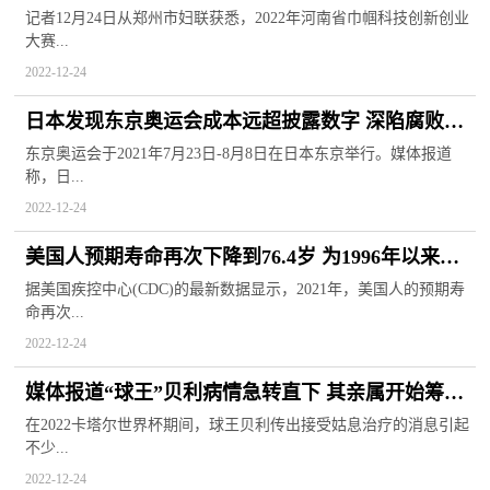
业摘得桂冠
记者12月24日从郑州市妇联获悉，2022年河南省巾帼科技创新创业
大赛...
2022-12-24
日本发现东京奥运会成本远超披露数字 深陷腐败与
暗箱操作等丑闻
东京奥运会于2021年7月23日-8月8日在日本东京举行。媒体报道
称，日...
2022-12-24
美国人预期寿命再次下降到76.4岁 为1996年以来最
低水平
据美国疾控中心(CDC)的最新数据显示，2021年，美国人的预期寿
命再次...
2022-12-24
媒体报道“球王”贝利病情急转直下 其亲属开始筹备
葬礼相关事宜
在2022卡塔尔世界杯期间，球王贝利传出接受姑息治疗的消息引起
不少...
2022-12-24