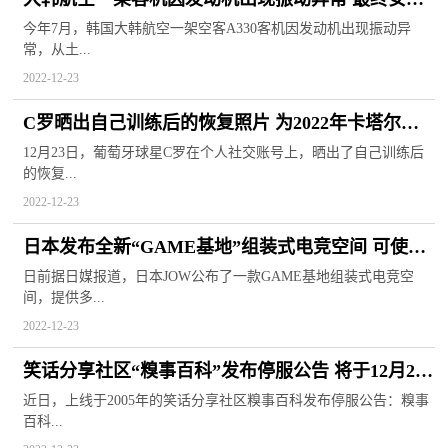
降落仁川国际机场
今年7月，韩国大韩航空一架空客A330客机因发动机出现振动异
常，从土...
2022-12-23
C罗晒出自己训练后的恢复照片 为2022年卡塔尔世
界杯后首次发文
12月23日，葡萄牙球星C罗在个人社交账号上，晒出了自己训练后
的恢复...
2022-12-23
日本发布全新“GAME基地”组装式电竞空间 可使玩
家体验沉浸式游戏
日前据日媒报道，日本JOW公布了一款GAME基地组装式电竞空
间，提供多...
2022-12-23
笑话分享社区“糗事百科”发布停服公告 将于12月29
日关闭服务
近日，上线于2005年的笑话分享社区糗事百科发布停服公告：糗事
百科...