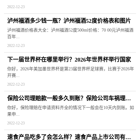
2022-12-23
泸州福酒多少钱一瓶？泸州福酒52度价格表和图片
泸州福酒价格表大全：泸州福酒52度500ml价格：70 00元泸州福酒
百年...
2022-12-23
下一届世界杯在哪里举行？2026年世界杯举行国家
你好，2026年美加墨世界杯是第23届世界杯足球赛，比赛于2026年
开赛...
2022-12-23
保险公司理赔款一般多久到账？保险公司车祸理赔
标准
你好，保险理赔在申请资料齐全的情况下一般会在10天内到账。如
果申...
2022-12-23
速食产品吃多了会怎么样？速食产品上市公司有哪