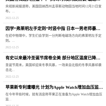
20年租借期
央视新闻报道称，美国田纳西州孟菲斯动物园当地时间12月21日宣
布，...
2022-12-25
因学“弗莱明左手定则”时竖中指 日本一男老师暴打
初二学生
在初中物理中，学生们会学到一分判断电磁场方向的弗莱明左手定
则。...
2022-12-25
有史以来最冷圣诞节席卷全美 部分地区温度已降至
零下四十摄氏度
圣诞节周末，美国却迎来冬季风暴，一场来自北极的冬季风暴却袭
击北...
2022-12-25
苹果新专利遭曝光 计划为Apple Watch增加血压监测
等功能
在今年早些时候，就有消息称苹果正在准备为Apple Watch增加血压
监...