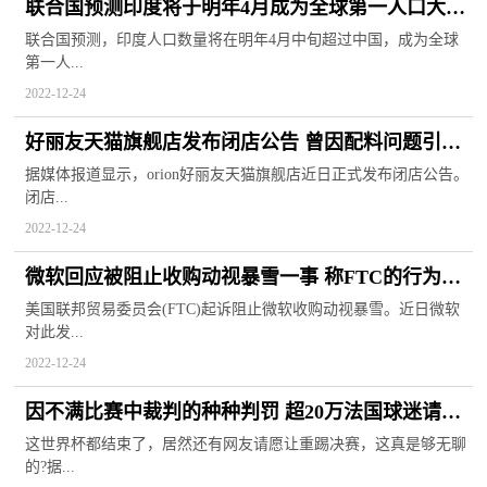
联合国预测印度将于明年4月成为全球第一人口大国
数量持续增长
联合国预测，印度人口数量将在明年4月中旬超过中国，成为全球
第一人...
2022-12-24
好丽友天猫旗舰店发布闭店公告 曾因配料问题引起
网友大规模抵制
据媒体报道显示，orion好丽友天猫旗舰店近日正式发布闭店公告。
闭店...
2022-12-24
微软回应被阻止收购动视暴雪一事 称FTC的行为或
违反美国宪法
美国联邦贸易委员会(FTC)起诉阻止微软收购动视暴雪。近日微软
对此发...
2022-12-24
因不满比赛中裁判的种种判罚 超20万法国球迷请求
重踢世界杯决赛
这世界杯都结束了，居然还有网友请愿让重踢决赛，这真是够无聊
的?据...