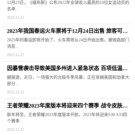
凌占据第三位
12月23日，《福布斯》公布2022年全球收入最高的10位女运动员的
名单...
2022-12-23
2023年我国春运火车票将于12月24日出售 旅客可根
据行程进行购买
2023年的春运即将开始了，火车票将从24日开始出售。据铁路部门
消息...
2022-12-23
因暴雪袭击导致美国多州进入紧急状态 百项低温纪
录或将被打破
据报道，近日，一场强大的北极冬季风暴，正在穿越美国和加拿大
部分...
2022-12-23
王者荣耀2023年度版本将迎来四个赛季 战令皮肤现
已暖心公布
新年将至，王者荣耀2023年度版本开航，2023年将迎来S30-S33四
个赛季...
2022-12-23