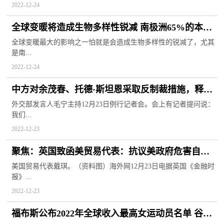
2022-12-24
全球变暖将造成生物多样性锐减 南极洲65%的本土
物种或在本世纪消失
全球变暖最大的影响之一怕就是会造成生物多样性的锐减了，尤其
是南...
2022-12-24
中方对余茂春、托德·斯坦恩采取反制裁措施，释放
什么信号？外交部回应:全球快资讯
外交部发言人毛宁主持12月23日例行记者会。会上有记者提问说：
我们...
2022-12-23
聚焦：英国致函美贸易代表：抗议美政府危害自由
贸易 损害全球多个经济体利益
美国贸易代表戴琪。（资料图）海外网12月23日电据英国《金融时
报》...
2022-12-23
福布斯公布2022年全球收入最高女运动员名单 谷爱