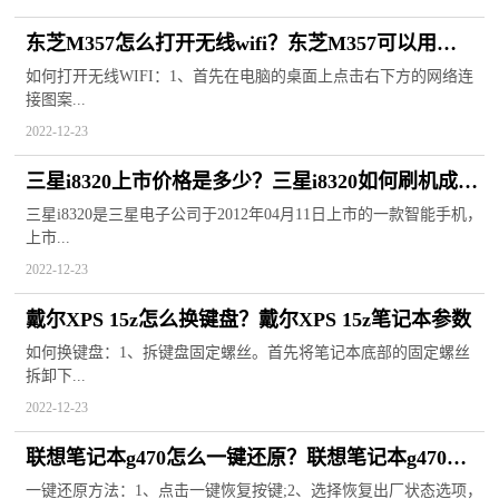
东芝M357怎么打开无线wifi？东芝M357可以用
DDR3的内存吗？
如何打开无线WIFI：1、首先在电脑的桌面上点击右下方的网络连
接图案...
2022-12-23
三星i8320上市价格是多少？三星i8320如何刷机成安
卓？
三星i8320是三星电子公司于2012年04月11日上市的一款智能手机，
上市...
2022-12-23
戴尔XPS 15z怎么换键盘？戴尔XPS 15z笔记本参数
如何换键盘：1、拆键盘固定螺丝。首先将笔记本底部的固定螺丝
拆卸下...
2022-12-23
联想笔记本g470怎么一键还原？联想笔记本g470配
置参数
一键还原方法：1、点击一键恢复按键;2、选择恢复出厂状态选项，