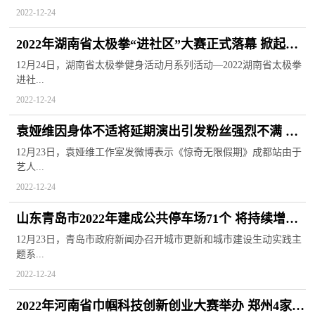
2022-12-24
2022年湖南省太极拳“进社区”大赛正式落幕 掀起全
民健身新高潮
12月24日，湖南省太极拳健身活动月系列活动—2022湖南省太极拳
进社...
2022-12-24
袁娅维因身体不适将延期演出引发粉丝强烈不满 要
求报销其路费
12月23日，袁娅维工作室发微博表示《惊奇无限假期》成都站由于
艺人...
2022-12-24
山东青岛市2022年建成公共停车场71个 将持续增加
泊位供给
12月23日，青岛市政府新闻办召开城市更新和城市建设生动实践主
题系...
2022-12-24
2022年河南省巾帼科技创新创业大赛举办 郑州4家企