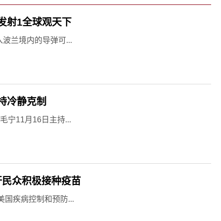
发射1全球观天下
波兰境内的导弹可...
持冷静克制
宁11月16日主持...
吁民众积极接种疫苗
美国疾病控制和预防...