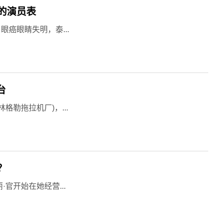
的演员表
癌眼睛失明，泰...
台
林格勒拖拉机厂)，...
？
官开始在她经营...