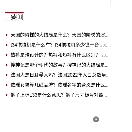
要闻
天国的阶梯的大结局是什么？天国的阶梯的演员表
2022-11
t34拖拉机是什么车？t34拖拉机多少钱一台
2022-11-16
热裤是谁设计的？热裤和短裤有什么区别？
2022-11-16
搜神记是哪个朝代的故事？搜神记的大结局是什么？
2022-
法国人是日耳曼人吗？法国2022年人口总数量是多少？
20
依瑶女装算几线品牌？依瑶名字的含义是什么？
2022-11-1
裤子上标L33是什么意思？裤子尺寸标号对照表
2022-11-16
x