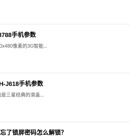
8788手机参数
x480像素的3G智能...
-J618手机参数
的是三星经典的滑盖...
10忘了锁屏密码怎么解锁？