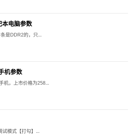
G笔记本电脑参数
存条是DDR2的，只...
8手机参数
机，上市价格为258...
调试模式【打勾】...