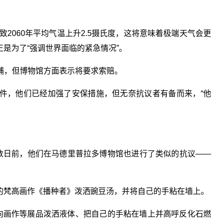
致2060年平均气温上升2.5摄氏度，这将意味着极端天气会更
正是为了“强调世界面临的紧急情况”。
捕，但博物馆方面表示将要求索赔。
件，他们已经加强了安保措施，但无奈抗议者有备而来，“他
，数日前，他们在马德里普拉多博物馆也进行了类似的抗议——
出中的梵高画作《播种者》泼洒豌豆汤，并将自己的手粘在墙上。
，向画作等展品泼洒液体、把自己的手粘在墙上并高呼反化石燃