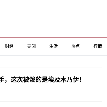
财经
要闻
生活
热点
行情
手，这次被泼的是埃及木乃伊！