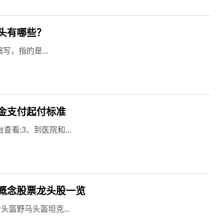
龙头有哪些？
6的缩写，指的是...
金支付起付标准
看;3、到医院和...
概念股票龙头股一览
盔野马头盔坦克...