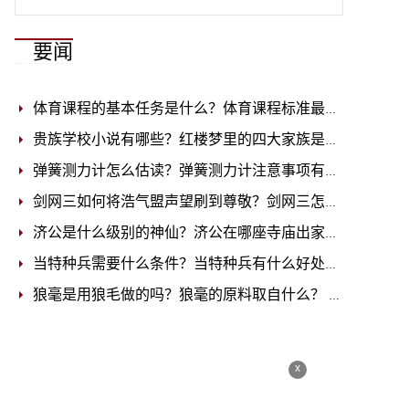
要闻
体育课程的基本任务是什么？体育课程标准最新版2022
20
贵族学校小说有哪些？红楼梦里的四大家族是哪四大家族？
弹簧测力计怎么估读？弹簧测力计注意事项有哪些？
2022-
剑网三如何将浩气盟声望刷到尊敬？剑网三怎么将挂件转换为收藏家具？
济公是什么级别的神仙？济公在哪座寺庙出家的？
2022-11
当特种兵需要什么条件？当特种兵有什么好处？
2022-11-1
狼毫是用狼毛做的吗？狼毫的原料取自什么？
2022-11-15
x