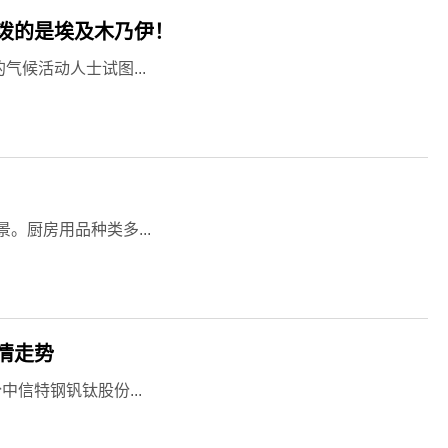
泼的是埃及木乃伊！
气候活动人士试图...
。厨房用品种类多...
情走势
信特钢钒钛股份...