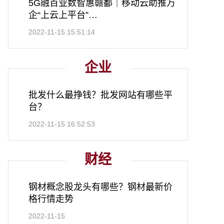
5G融百业数智惠赣鄱｜移动云助推万
企“上云上平台”
江西移动助力数字经济做优做强“一号
2022-11-15 15:51:14
发展工程”纪实之三
企业
批发什么最挣钱？批发网站有哪些平
台？
2022-11-15 16:52:53
财经
钢材概念股龙头有哪些？钢材最新价
格行情走势
2022-11-15